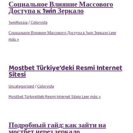
Социальное Влияние Массового
Доступа к 1win Зеркало
1winRussia
/
Colorvida
Социальное Влияние Массового Доступа к 1win Зеркало
Leer
más »
Mostbet Türkiye’deki Resmi Internet
Sitesi
Uncategorized
/
Colorvida
Mostbet Türkiye’deki Resmi Internet Sitesi
Leer más »
Подробный гайд: как зайти на
мостбет через зеркало