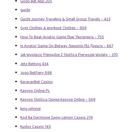
Gugo Bet App 205
guide
Guide Journey Traveling & Small Group Travels – 423
Gym Clothes & Workout Clothes – 909
How To Beat Aviator Game Вам Увеличить – 755
Is Aviator Game On Betway Авиатор На Деньги – 667
Jak Wypłacić Pieniądze Z Slottica Pierwszej Wpłaty – 370
Jetx Betting 434
Jogo Betfiery 698
KaravanBet Casino
Kasyno Online PL
Kasyno Slottica Opinie Kasyna Online – 569
king johnnie
Kod Na Darmowe Spiny Lemon Casino 274
Kudos Casino 145