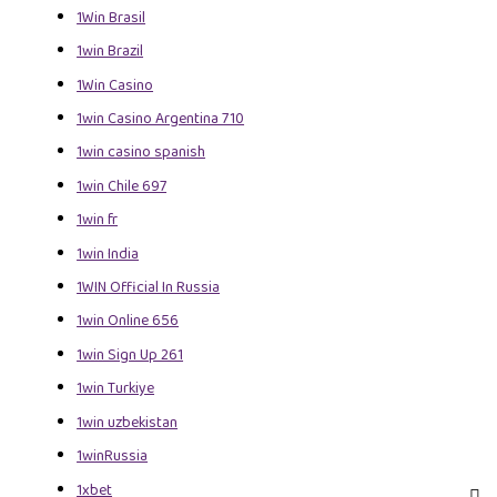
1Win Brasil
1win Brazil
1Win Casino
1win Casino Argentina 710
1win casino spanish
1win Chile 697
1win fr
1win India
1WIN Official In Russia
1win Online 656
1win Sign Up 261
1win Turkiye
1win uzbekistan
1winRussia
1xbet