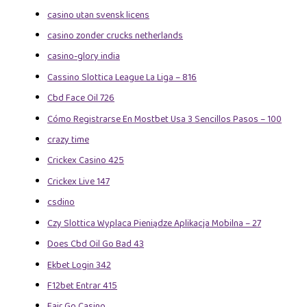
casino utan svensk licens
casino zonder crucks netherlands
casino-glory india
Cassino Slottica League La Liga – 816
Cbd Face Oil 726
Cómo Registrarse En Mostbet Usa 3 Sencillos Pasos – 100
crazy time
Crickex Casino 425
Crickex Live 147
csdino
Czy Slottica Wyplaca Pieniądze Aplikacja Mobilna – 27
Does Cbd Oil Go Bad 43
Ekbet Login 342
F12bet Entrar 415
Fair Go Casino