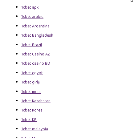
1xbet apk
1xbet arabic
1xbet Argentina
1xbet Bangladesh
1xbet Brazil
1xbet Casino AZ
1xbet casino BD
1xbet egypt
1xbet giriş
1xbet india
1xbet Kazahstan
1xbet Korea
1xbet KR
1xbet malaysia