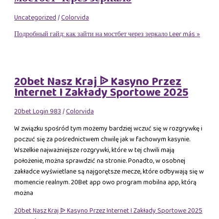
Uncategorized
/
Colorvida
Подробный гайд: как зайти на мостбет через зеркало
Leer más »
20bet Nasz Kraj ᐉ Kasyno Przez
Internet I Zakłady Sportowe 2025
20bet Login 983
/
Colorvida
W związku spośród tym możemy bardziej wczuć się w rozgrywkę i
poczuć się za pośrednictwem chwilę jak w fachowym kasynie.
Wszelkie najważniejsze rozgrywki, które w tej chwili mają
położenie, można sprawdzić na stronie. Ponadto, w osobnej
zakładce wyświetlane są najgorętsze mecze, które odbywają się w
momencie realnym. 20Bet app owo program mobilna app, którą
można
20bet Nasz Kraj ᐉ Kasyno Przez Internet I Zakłady Sportowe 2025