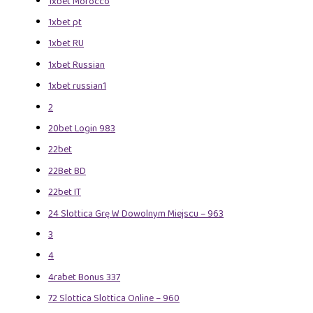
1xbet Morocco
1xbet pt
1xbet RU
1xbet Russian
1xbet russian1
2
20bet Login 983
22bet
22Bet BD
22bet IT
24 Slottica Grę W Dowolnym Miejscu – 963
3
4
4rabet Bonus 337
72 Slottica Slottica Online – 960