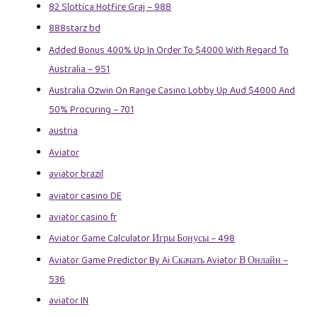
82 Slottica Hotfire Graj – 988
888starz bd
Added Bonus 400% Up In Order To $4000 With Regard To
Australia – 951
Australia Ozwin On Range Casino Lobby Up Aud $4000 And
50% Procuring – 701
austria
Aviator
aviator brazil
aviator casino DE
aviator casino fr
Aviator Game Calculator Игры Бонусы – 498
Aviator Game Predictor By Ai Скачать Aviator В Онлайн –
536
aviator IN