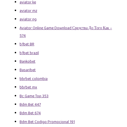
aviator ke
aviator mz
aviator ng
Aviator Online Game Download Средства До Того Как –
574
b1bet BR
b1bet brazil
Bankobet
Basaribet
bbrbet colombia
bbrbet mx
Bc Game Top 353
Bdm Bet 447
Bdm Bet 674
Bdm Bet Codigo Promocional 191