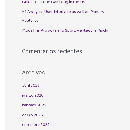
Guide to Online Gambling in the US
K1 Analysis: User Interface as well as Primary
Features
Modafinil Provigil nello Sport: Vantaggi e Rischi
Comentarios recientes
Archivos
abril 2026
marzo 2026
febrero 2026
enero 2026
diciembre 2025