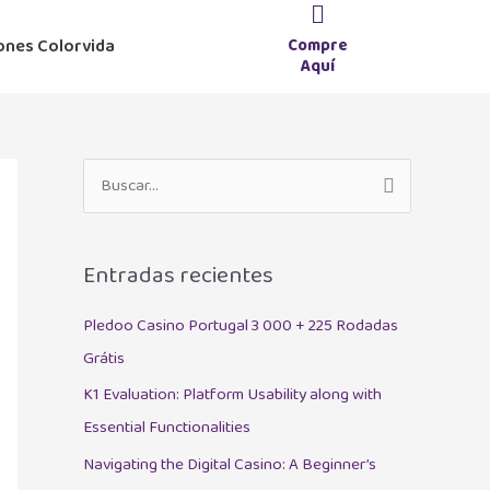
ones Colorvida
Compre
Aquí
B
u
s
Entradas recientes
c
a
Pledoo Casino Portugal 3 000 + 225 Rodadas
r
Grátis
p
K1 Evaluation: Platform Usability along with
o
Essential Functionalities
r
Navigating the Digital Casino: A Beginner’s
: