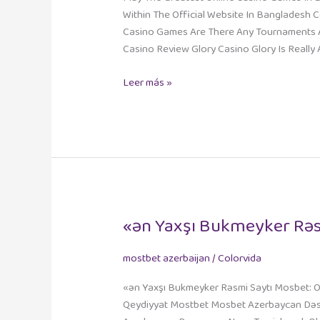
Casino
Within The Official Website In Bangladesh 
Games
Casino Games Are There Any Tournaments A
In
Casino Review Glory Casino Glory Is Really A
Banglades
Leer más »
«ən Yaxşı Bukmeyker Rə
«ən
Yaxşı
Bukmeyker
mostbet azerbaijan
/
Colorvida
Rəsmi
«ən Yaxşı Bukmeyker Rəsmi Saytı Mosbet: O
Sayt
Qeydiyyat Mostbet Mosbet Azerbaycan Dəs