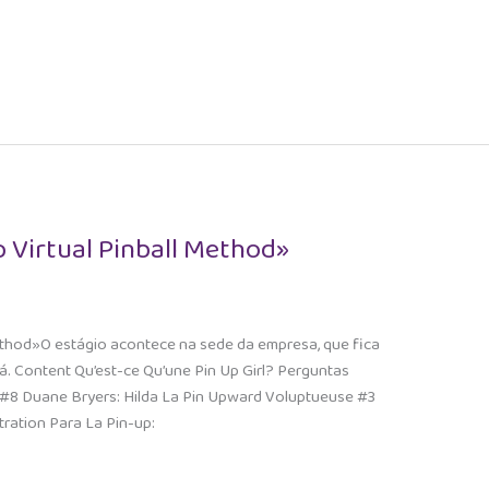
 Virtual Pinball Method»
ethod»O estágio acontece na sede da empresa, que fica
á. Content Qu’est-ce Qu’une Pin Up Girl? Perguntas
 #8 Duane Bryers: Hilda La Pin Upward Voluptueuse #3
stration Para La Pin-up: