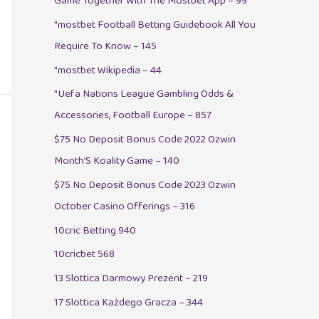
Game Together With The Mostbet App – 99
"mostbet Football Betting Guidebook All You
Require To Know – 145
"mostbet Wikipedia – 44
"Uefa Nations League Gambling Odds &
Accessories, Football Europe – 857
$75 No Deposit Bonus Code 2022 Ozwin
Month’S Koality Game – 140
$75 No Deposit Bonus Code 2023 Ozwin
October Casino Offerings – 316
10cric Betting 940
10cricbet 568
13 Slottica Darmowy Prezent – 219
17 Slottica Każdego Gracza – 344