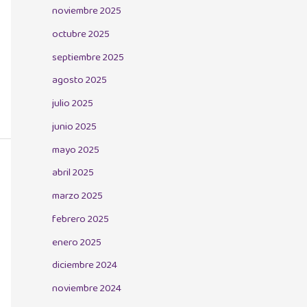
noviembre 2025
octubre 2025
septiembre 2025
agosto 2025
julio 2025
junio 2025
mayo 2025
abril 2025
marzo 2025
febrero 2025
enero 2025
diciembre 2024
noviembre 2024