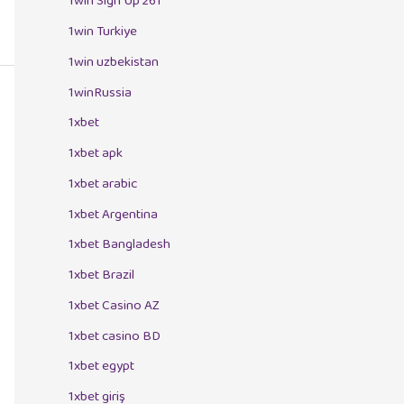
1win Sign Up 261
1win Turkiye
1win uzbekistan
1winRussia
1xbet
1xbet apk
1xbet arabic
1xbet Argentina
1xbet Bangladesh
1xbet Brazil
1xbet Casino AZ
1xbet casino BD
1xbet egypt
1xbet giriş