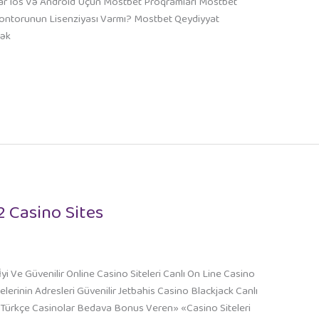
r Ios Və Android Üçün Mostbet Proqramları Mostbet
ontorunun Lisenziyası Varmı? Mostbet Qeydiyyat
mək
2 Casino Sites
yi Ve Güvenilir Online Casino Siteleri Canlı On Line Casino
telerinin Adresleri Güvenilir Jetbahis Casino Blackjack Canlı
ne Türkçe Casinolar Bedava Bonus Veren» «Casino Siteleri