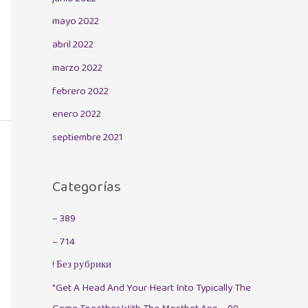
mayo 2022
abril 2022
marzo 2022
febrero 2022
enero 2022
septiembre 2021
Categorías
– 389
– 714
! Без рубрики
"Get A Head And Your Heart Into Typically The