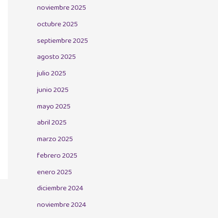
noviembre 2025
octubre 2025
septiembre 2025
agosto 2025
julio 2025
junio 2025
mayo 2025
abril 2025
marzo 2025
febrero 2025
enero 2025
diciembre 2024
noviembre 2024