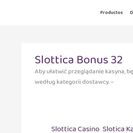
Ir
al
Productos
D
contenido
Slottica Bonus 32
Aby ułatwić przeglądanie kasyna, b
według kategorii dostawcy. –
Slottica Casino ️ Slotica
Slottica