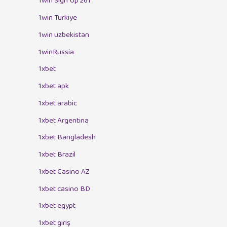
1win Sign Up 261
1win Turkiye
1win uzbekistan
1winRussia
1xbet
1xbet apk
1xbet arabic
1xbet Argentina
1xbet Bangladesh
1xbet Brazil
1xbet Casino AZ
1xbet casino BD
1xbet egypt
1xbet giriş