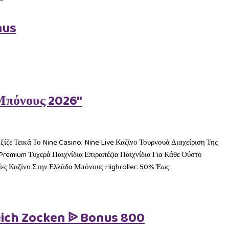
nus
Μπόνους 2026″
ζε Τεικά Το Nine Casino; Nine Live Καζίνο Τουρνουά Διαχείριση Της
Premium Τυχερά Παιχνίδια Επιραπέζια Παιχνίδια Για Κάθε Ούστο
ίες Καζίνο Στην Ελλάδα Μπόνους Highroller: 50% Έως
reich Zocken ᐉ Bonus 800