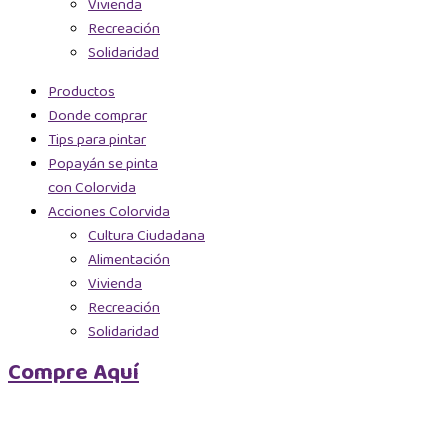
Vivienda
Recreación
Solidaridad
Productos
Donde comprar
Tips para pintar
Popayán se pinta
con Colorvida
Acciones Colorvida
Cultura Ciudadana
Alimentación
Vivienda
Recreación
Solidaridad
Compre Aquí