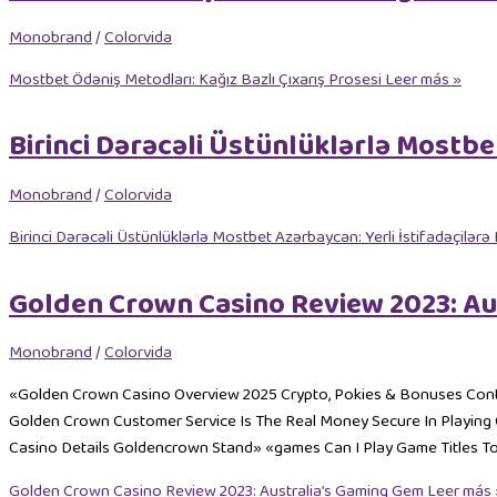
Monobrand
/
Colorvida
Mostbet Ödəniş Metodları: Kağız Bazlı Çıxarış Prosesi
Leer más »
Birinci Dərəcəli Üstünlüklərlə Mostbet
Monobrand
/
Colorvida
Birinci Dərəcəli Üstünlüklərlə Mostbet Azərbaycan: Yerli İstifadəçilərə
Golden Crown Casino Review 2023: Au
Monobrand
/
Colorvida
«Golden Crown Casino Overview 2025 Crypto, Pokies & Bonuses Con
Golden Crown Customer Service Is The Real Money Secure In Playin
Casino Details Goldencrown Stand» «games Can I Play Game Titles To
Golden Crown Casino Review 2023: Australia’s Gaming Gem
Leer más 