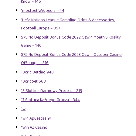
Know – 145
"mostbet Wikipedia – 44
"Uefa Nations League Gambling Odds & Accessories,
Football Europe – 857
$75 No Deposit Bonus Code 2022 Ozwin Month’S Koality
Game – 140
$75 No Deposit Bonus Code 2023 Ozwin October Casino
Offerings – 316
10cric Betting 940
10cricbet 568
13 Slottica Darmowy Prezent – 219
17 Slottica Każdego Gracza – 344
1w
1win Apuestas 91
1Win AZ Casino