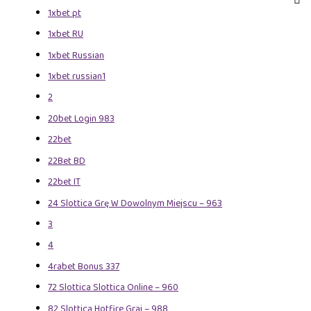
1xbet pt
1xbet RU
1xbet Russian
1xbet russian1
2
20bet Login 983
22bet
22Bet BD
22bet IT
24 Slottica Grę W Dowolnym Miejscu – 963
3
4
4rabet Bonus 337
72 Slottica Slottica Online – 960
82 Slottica Hotfire Graj – 988