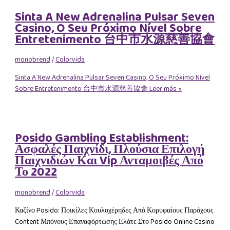
Sinta A New Adrenalina Pulsar Seven
Casino, O Seu Próximo Nível Sobre
Entretenimento 台中市水源慈善協會
monobrend
/
Colorvida
Sinta A New Adrenalina Pulsar Seven Casino, O Seu Próximo Nível
Sobre Entretenimento 台中市水源慈善協會
Leer más »
Posido Gambling Establishment:
Ασφαλές Παιχνίδι, Πλούσια Επιλογή
Παιχνιδιών Και Vip Ανταμοιβές Από
Το 2022
monobrend
/
Colorvida
Καζίνο Posido: Ποικίλες Κουλοχέρηδες Από Κορυφαίους Παρόχους
Content Μπόνους Επαναφόρτωσης Ελάτε Στο Posido Online Casino