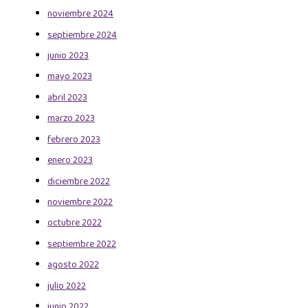
noviembre 2024
septiembre 2024
junio 2023
mayo 2023
abril 2023
marzo 2023
febrero 2023
enero 2023
diciembre 2022
noviembre 2022
octubre 2022
septiembre 2022
agosto 2022
julio 2022
junio 2022