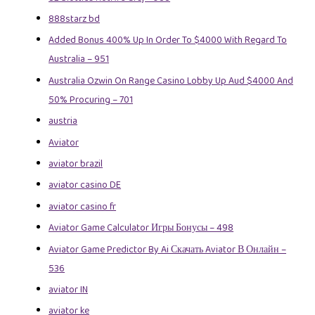
888starz bd
Added Bonus 400% Up In Order To $4000 With Regard To
Australia – 951
Australia Ozwin On Range Casino Lobby Up Aud $4000 And
50% Procuring – 701
austria
Aviator
aviator brazil
aviator casino DE
aviator casino fr
Aviator Game Calculator Игры Бонусы – 498
Aviator Game Predictor By Ai Скачать Aviator В Онлайн –
536
aviator IN
aviator ke