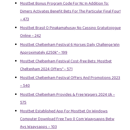
Mostbet Bonus Program Code For Nc In Addition To:
Dimers Activates Benefit Bets For The Particular Final Four!
– 473
Mostbet Brasil O Pinakamahusay No Cassino Gratuitojogue
Online – 242
Mostbet Cheltenham Festival 6 Horses Daily Challenge Win
Approximately £250k" – 199
Mostbet Cheltenham Festival Cost-free Bets: Mostbet
Cheltenham 2024 Offers" – 571
Mostbet Cheltenham Festival Offers And Promotions 2023
– 540
Mostbet Cheltenham Provides & Free Wagers 2024 Uk –
575
Mostbet Established App For Mostbet On Windows
Computer Download Free Two 0 Com Waaysapps Betw
Ays Waaysapps – 103