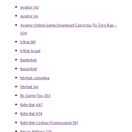
aviator mz
aviator ng
Aviator Online Game Download Средства До Того Как –
574
b1bet BR
b1bet brazil
Bankobet
Basaribet
bbrbet colombia
bbrbet mx
Bc Game Top 353
Bdm Bet 447
Bdm Bet 674
Bdm Bet Codigo Promocional 191
Becric Betting 274