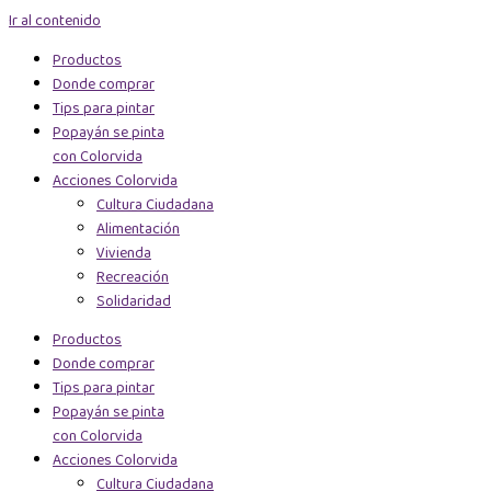
Ir al contenido
Productos
Donde comprar
Tips para pintar
Popayán se pinta
con Colorvida
Acciones Colorvida
Cultura Ciudadana
Alimentación
Vivienda
Recreación
Solidaridad
Productos
Donde comprar
Tips para pintar
Popayán se pinta
con Colorvida
Acciones Colorvida
Cultura Ciudadana