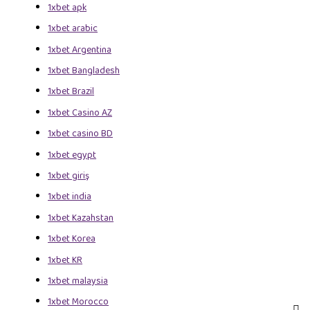
1xbet apk
1xbet arabic
1xbet Argentina
1xbet Bangladesh
1xbet Brazil
1xbet Casino AZ
1xbet casino BD
1xbet egypt
1xbet giriş
1xbet india
1xbet Kazahstan
1xbet Korea
1xbet KR
1xbet malaysia
1xbet Morocco