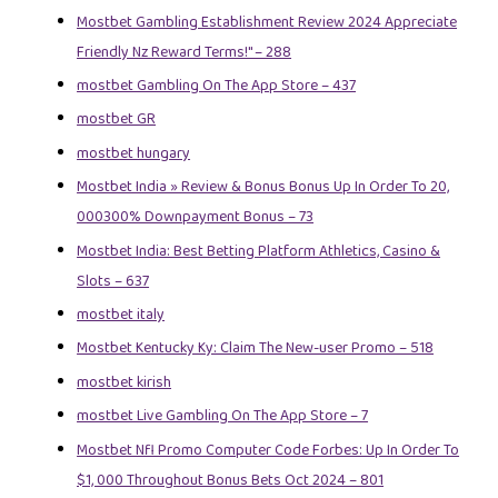
Mostbet Gambling Establishment Review 2024 Appreciate
Friendly Nz Reward Terms!" – 288
‎mostbet Gambling On The App Store – 437
mostbet GR
mostbet hungary
Mostbet India » Review & Bonus Bonus Up In Order To 20,
000300% Downpayment Bonus – 73
Mostbet India: Best Betting Platform Athletics, Casino &
Slots – 637
mostbet italy
Mostbet Kentucky Ky: Claim The New-user Promo – 518
mostbet kirish
‎mostbet Live Gambling On The App Store – 7
Mostbet Nfl Promo Computer Code Forbes: Up In Order To
$1, 000 Throughout Bonus Bets Oct 2024 – 801