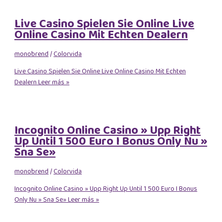
Live Casino Spielen Sie Online Live
Online Casino Mit Echten Dealern
monobrend
/
Colorvida
Live Casino Spielen Sie Online Live Online Casino Mit Echten
Dealern
Leer más »
Incognito Online Casino » Upp Right
Up Until 1 500 Euro I Bonus Only Nu »
Sna Se»
monobrend
/
Colorvida
Incognito Online Casino » Upp Right Up Until 1 500 Euro I Bonus
Only Nu » Sna Se»
Leer más »