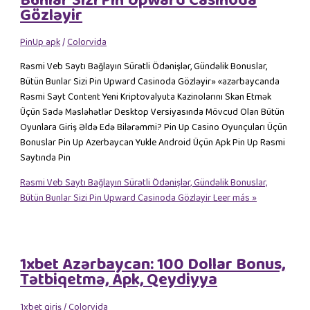
Gözləyir
PinUp apk
/
Colorvida
Rəsmi Veb Saytı Bağlayın️ Sürətli Ödənişlər, Gündəlik Bonuslar,
Bütün Bunlar Sizi Pin Upward Casinoda Gözləyir» «azərbaycanda
Rəsmi Sayt Content Yeni Kriptovalyuta Kazinolarını Skan Etmək
Üçün Sadə Məsləhətlər Desktop Versiyasında Mövcud Olan Bütün
Oyunlara Giriş Əldə Edə Bilərəmmi? Pin Up Casino Oyunçuları Üçün
Bonuslar Pin Up Azerbaycan Yukle Android Üçün Apk Pin Up Rəsmi
Saytında Pin
Rəsmi Veb Saytı Bağlayın️ Sürətli Ödənişlər, Gündəlik Bonuslar,
Bütün Bunlar Sizi Pin Upward Casinoda Gözləyir
Leer más »
1xbet Azərbaycan: 100 Dollar Bonus,
Tətbiqetmə, Apk, Qeydiyya
1xbet giriş
/
Colorvida