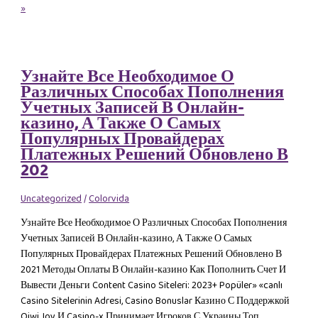
»
Узнайте Все Необходимое О
Различных Способах Пополнения
Учетных Записей В Онлайн-
казино, А Также О Самых
Популярных Провайдерах
Платежных Решений Обновлено В
202
Uncategorized
/
Colorvida
Узнайте Все Необходимое О Различных Способах Пополнения
Учетных Записей В Онлайн-казино, А Также О Самых
Популярных Провайдерах Платежных Решений Обновлено В
2021 Методы Оплаты В Онлайн-казино Как Пополнить Счет И
Вывести Деньги Content Casino Siteleri: 2023+ Popüler» «canlı
Casino Sitelerinin Adresi, Casino Bonuslar Казино С Поддержкой
Qiwi Joy И Casino-x Принимает Игроков С Украины Топ