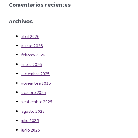
Comentarios recientes
Archivos
abril 2026
marzo 2026
febrero 2026
enero 2026
diciembre 2025
noviembre 2025
octubre 2025
septiembre 2025
agosto 2025
julio 2025
junio 2025