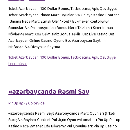
1xbet Azərbaycan: 100 Dollar Bonus, Tətbiqetmə, Apk, Qeydiyyat
1xbet Azərbaycan İdman Mərc Oyunları Və Onlayn Kazino Content
İdmana Necə Mərc Etmək Olar 1xbet? Bukmeker Kontorunun
Bonusları Və Promosyonları Bonus Mərc Tələbləri Kiber Idman
Növlərinə Mərc Xoş Gəlmisiniz Bonus Təklifi Bet Live Kazino Bet
Azərbaycan Online Casino Oyunu Bet Azərbaycan Saytının
Istifadəsi Və Dizaynı In Saytına
1xbet Azərbaycan: 100 Dollar Bonus, Tətbiqetmə, Apk, Qeydiyya
Leer más »
«azərbaycanda Rəsmi Say
PinUp apk
/
Colorvida
«azərbaycanda Rəsmi Sayt Azərbaycanda Mərc Oyunları Şirkəti
Baxış Və Rəylər» Content Pul Üçün Oyun Avtomatları Pin Up Pin-up
Kazino Necə Əmanət Edə Bilərəm? Pul Qoyuluşları: Pin Up Casino