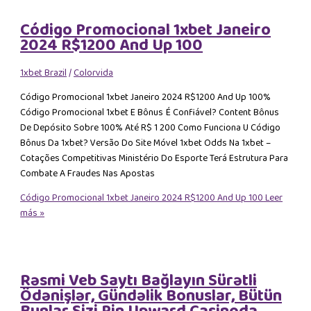
Código Promocional 1xbet Janeiro
2024 R$1200 And Up 100
1xbet Brazil
/
Colorvida
Código Promocional 1xbet Janeiro 2024 R$1200 And Up 100%
Código Promocional 1xbet E Bônus É Confiável? Content Bônus
De Depósito Sobre 100% Até R$ 1 200 Como Funciona U Código
Bônus Da 1xbet? Versão Do Site Móvel 1xbet Odds Na 1xbet –
Cotações Competitivas Ministério Do Esporte Terá Estrutura Para
Combate A Fraudes Nas Apostas
Código Promocional 1xbet Janeiro 2024 R$1200 And Up 100
Leer
más »
Rəsmi Veb Saytı Bağlayın️ Sürətli
Ödənişlər, Gündəlik Bonuslar, Bütün
Bunlar Sizi Pin Upward Casinoda