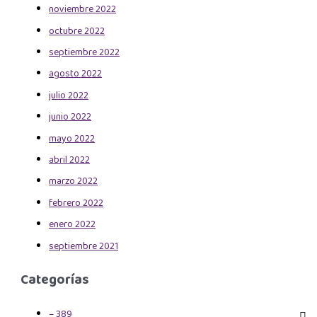
noviembre 2022
octubre 2022
septiembre 2022
agosto 2022
julio 2022
junio 2022
mayo 2022
abril 2022
marzo 2022
febrero 2022
enero 2022
septiembre 2021
Categorías
– 389