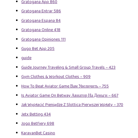
Gratogana App 860
Gratogana Entrar 586
Gratogana Espana 84
Gratogana Online 418
Gratogana Opiniones 111
Gugo Bet App 205
guide
Guide Journey Traveling & Small Group Travels – 423
Gym Clothes & Workout Clothes – 909
How To Beat Aviator Game Вам Увеличить – 755
Is Aviator Game On Betway Авиатор На Деньги – 667
Jak Wypłacić Pieniądze Z Slottica Pierwszej Wpłaty – 370
Jetx Betting 434
Jogo Betfiery 698
KaravanBet Casino