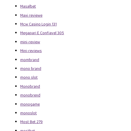
Masalbet
Maxi reviewe
Mcw Casino Login 131
Megapari E Confiavel 305
mini-review
Mini-reviews
mombrand
mono brand
mono slot
Monobrand
monobrend
monogame
monoslot
Most Bet 279
mostbet