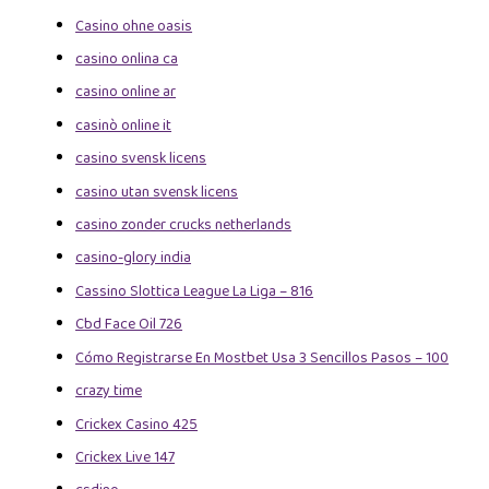
Casino ohne oasis
casino onlina ca
casino online ar
casinò online it
casino svensk licens
casino utan svensk licens
casino zonder crucks netherlands
casino-glory india
Cassino Slottica League La Liga – 816
Cbd Face Oil 726
Cómo Registrarse En Mostbet Usa 3 Sencillos Pasos – 100
crazy time
Crickex Casino 425
Crickex Live 147