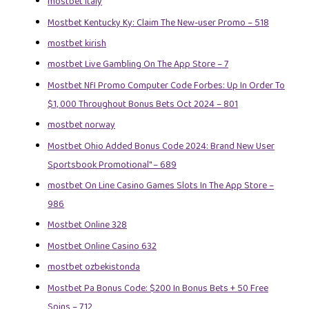
mostbet italy
Mostbet Kentucky Ky: Claim The New-user Promo – 518
mostbet kirish
‎mostbet Live Gambling On The App Store – 7
Mostbet Nfl Promo Computer Code Forbes: Up In Order To
$1, 000 Throughout Bonus Bets Oct 2024 – 801
mostbet norway
Mostbet Ohio Added Bonus Code 2024: Brand New User
Sportsbook Promotional" – 689
‎mostbet On Line Casino Games Slots In The App Store –
986
Mostbet Online 328
Mostbet Online Casino 632
mostbet ozbekistonda
Mostbet Pa Bonus Code: $200 In Bonus Bets + 50 Free
Spins – 712