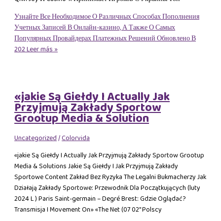
Узнайте Все Необходимое О Различных Способах Пополнения
Учетных Записей В Онлайн-казино, А Также О Самых
Популярных Провайдерах Платежных Решений Обновлено В
202
Leer más »
«jakie Są Giełdy I Actually Jak
Przyjmują Zakłady Sportow
Grootup Media & Solution
Uncategorized
/
Colorvida
«jakie Są Giełdy I Actually Jak Przyjmują Zakłady Sportow Grootup
Media & Solutions Jakie Są Giełdy I Jak Przyjmują Zakłady
Sportowe Content Zakład Bez Ryzyka The Legalni Bukmacherzy Jak
Działają Zakłady Sportowe: Przewodnik Dla Początkujących (luty
2024 L ) Paris Saint-germain – Degré Brest: Gdzie Oglądać?
Transmisja I Movement On» «The Net (07 02″ Polscy