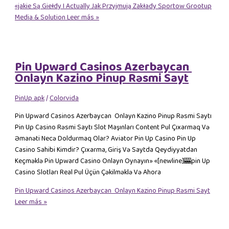
«jakie Są Giełdy I Actually Jak Przyjmują Zakłady Sportow Grootup
Media & Solution
Leer más »
Pin Upward Casinos Azerbaycan ️
Onlayn Kazino Pinup Rəsmi Sayt
PinUp apk
/
Colorvida
Pin Upward Casinos Azerbaycan ️ Onlayn Kazino Pinup Rəsmi Saytı
Pin Up Casino Rəsmi Saytı Slot Maşınları Content Pul Çıxarmaq Və
Əmanəti Necə Doldurmaq Olar? Aviator Pin Up Casino Pin Up
Casino Sahibi Kimdir? Çıxarma, Giriş Və Saytda Qeydiyyatdan
Keçməklə Pin Upward Casino Onlayn Oynayın» «[newline]🎰pin Up
Casino Slotları Real Pul Üçün Çəkilməklə Və Ahora
Pin Upward Casinos Azerbaycan ️ Onlayn Kazino Pinup Rəsmi Sayt
Leer más »