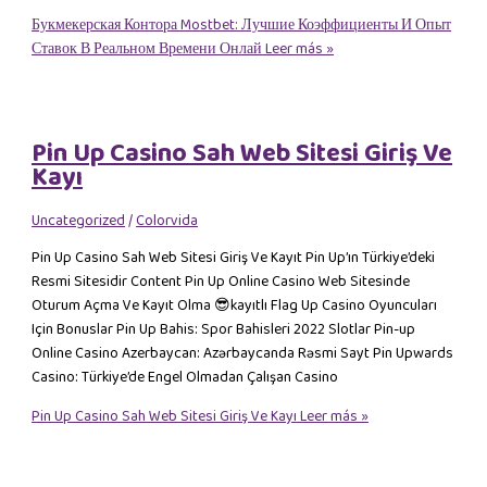
Букмекерская Контора Mostbet: Лучшие Коэффициенты И Опыт
Ставок В Реальном Времени Онлай
Leer más »
Pin Up Casino Sah Web Sitesi Giriş Ve
Kayı
Uncategorized
/
Colorvida
Pin Up Casino Sah Web Sitesi Giriş Ve Kayıt Pin Up’ın Türkiye’deki
Resmi Sitesidir Content Pin Up Online Casino Web Sitesinde
Oturum Açma Ve Kayıt Olma 😎kayıtlı Flag Up Casino Oyuncuları
Için Bonuslar Pin Up Bahis: Spor Bahisleri 2022 Slotlar Pin-up
Online Casino Azerbaycan: Azərbaycanda Rəsmi Sayt Pin Upwards
Casino: Türkiye’de Engel Olmadan Çalışan Casino
Pin Up Casino Sah Web Sitesi Giriş Ve Kayı
Leer más »