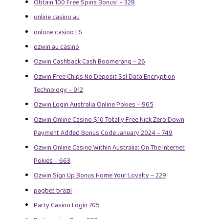
Obtain 100 Free Spins Bonus! – 328
online casino au
onlone casino ES
ozwin au casino
Ozwin Cashback Cash Boomerang – 26
Ozwin Free Chips No Deposit Ssl Data Encryption
Technology – 912
Ozwin Login Australia Online Pokies – 965
Ozwin Online Casino $10 Totally Free Nick Zero Down
Payment Added Bonus Code January 2024 – 749
Ozwin Online Casino Within Australia: On The Internet
Pokies – 663
Ozwin Sign Up Bonus Home Your Loyalty – 229
pagbet brazil
Party Casino Login 705