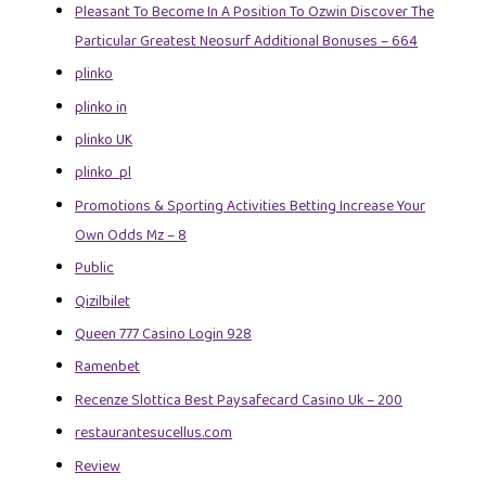
Pleasant To Become In A Position To Ozwin Discover The
Particular Greatest Neosurf Additional Bonuses – 664
plinko
plinko in
plinko UK
plinko_pl
Promotions & Sporting Activities Betting Increase Your
Own Odds Mz – 8
Public
Qizilbilet
Queen 777 Casino Login 928
Ramenbet
Recenze Slottica Best Paysafecard Casino Uk – 200
restaurantesucellus.com
Review