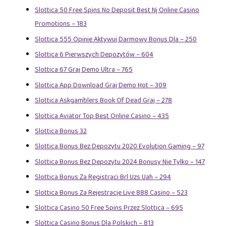
Slottica 50 Free Spins No Deposit Best Nj Online Casino
Promotions – 183
Slottica 555 Opinie Aktywuj Darmowy Bonus Dla – 250
Slottica 6 Pierwszych Depozytów – 604
Slottica 67 Graj Demo Ultra – 765
Slottica App Download Graj Demo Hot – 309
Slottica Askgamblers Book Of Dead Graj – 278
Slottica Aviator Top Best Online Casino – 435
Slottica Bonus 32
Slottica Bonus Bez Depozytu 2020 Evolution Gaming – 97
Slottica Bonus Bez Depozytu 2024 Bonusy Nie Tylko – 147
Slottica Bonus Za Registraci Brl Uzs Uah – 294
Slottica Bonus Za Rejestracje Live 888 Casino – 523
Slottica Casino 50 Free Spins Przez Slottica – 695
Slottica Casino Bonus Dla Polskich – 813