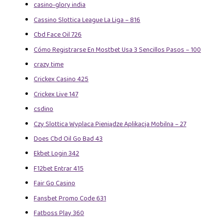
casino-glory india
Cassino Slottica League La Liga – 816
Cbd Face Oil 726
Cómo Registrarse En Mostbet Usa 3 Sencillos Pasos – 100
crazy time
Crickex Casino 425
Crickex Live 147
csdino
Czy Slottica Wyplaca Pieniądze Aplikacja Mobilna – 27
Does Cbd Oil Go Bad 43
Ekbet Login 342
F12bet Entrar 415
Fair Go Casino
Fansbet Promo Code 631
Fatboss Play 360