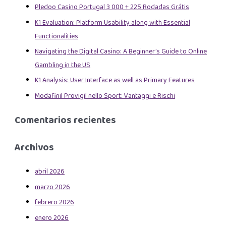
Pledoo Casino Portugal 3 000 + 225 Rodadas Grátis
K1 Evaluation: Platform Usability along with Essential
Functionalities
Navigating the Digital Casino: A Beginner’s Guide to Online
Gambling in the US
K1 Analysis: User Interface as well as Primary Features
Modafinil Provigil nello Sport: Vantaggi e Rischi
Comentarios recientes
Archivos
abril 2026
marzo 2026
febrero 2026
enero 2026