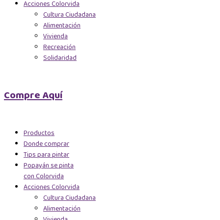
Acciones Colorvida
Cultura Ciudadana
Alimentación
Vivienda
Recreación
Solidaridad
Compre Aquí
Productos
Donde comprar
Tips para pintar
Popayán se pinta
con Colorvida
Acciones Colorvida
Cultura Ciudadana
Alimentación
Vivienda