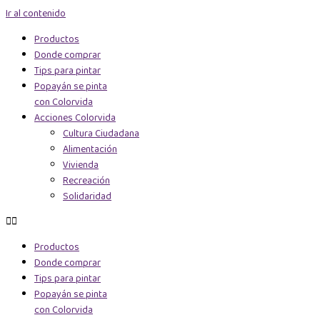
Ir al contenido
Productos
Donde comprar
Tips para pintar
Popayán se pinta
con Colorvida
Acciones Colorvida
Cultura Ciudadana
Alimentación
Vivienda
Recreación
Solidaridad
Productos
Donde comprar
Tips para pintar
Popayán se pinta
con Colorvida