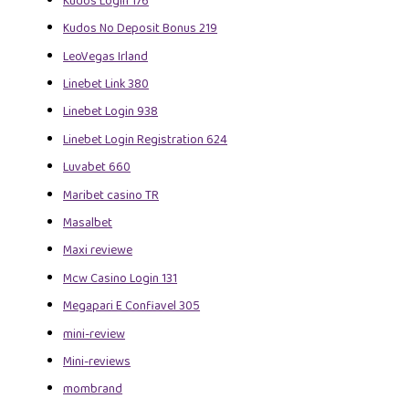
Kudos Login 176
Kudos No Deposit Bonus 219
LeoVegas Irland
Linebet Link 380
Linebet Login 938
Linebet Login Registration 624
Luvabet 660
Maribet casino TR
Masalbet
Maxi reviewe
Mcw Casino Login 131
Megapari E Confiavel 305
mini-review
Mini-reviews
mombrand