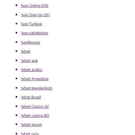
1win Online 656
1win Sign Up 261
1win Turkiye
1win uzbekistan
1winRussia
1xbet
1xbet apk
1xbet arabic
1xbet Argentina
1xbet Bangladesh
1xbet Brazil
1xbet Casino AZ
1xbet casino BD
1xbet egypt
1xbet giriş