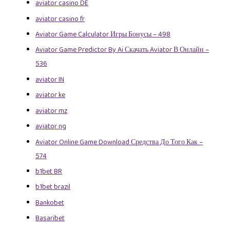
aviator casino DE
aviator casino fr
Aviator Game Calculator Игры Бонусы – 498
Aviator Game Predictor By Ai Скачать Aviator В Онлайн –
536
aviator IN
aviator ke
aviator mz
aviator ng
Aviator Online Game Download Средства До Того Как –
574
b1bet BR
b1bet brazil
Bankobet
Basaribet