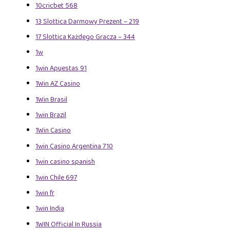
10cricbet 568
13 Slottica Darmowy Prezent – 219
17 Slottica Każdego Gracza – 344
1w
1win Apuestas 91
1Win AZ Casino
1Win Brasil
1win Brazil
1Win Casino
1win Casino Argentina 710
1win casino spanish
1win Chile 697
1win fr
1win India
1WIN Official In Russia