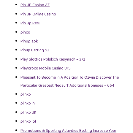
Pin UP Casino AZ
Pin UP Online Casino
Pin Up Peru
pinco
PinUp apk
Pinup Betting 52
Play Slottica Polskich Kasynach – 372
Playcroco Mobile Casino 815
Pleasant To Become In A Position To Ozwin Discover The
Particular Greatest Neosurf Additional Bonuses – 664
plinko
plinko in
plinko UK
plinko_pl
Promotions & Sporting Activities Betting Increase Your