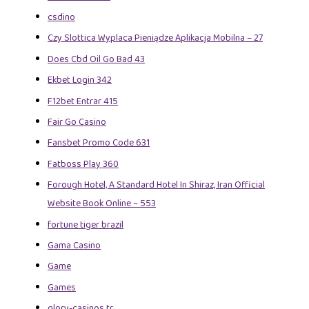
csdino
Czy Slottica Wyplaca Pieniądze Aplikacja Mobilna – 27
Does Cbd Oil Go Bad 43
Ekbet Login 342
F12bet Entrar 415
Fair Go Casino
Fansbet Promo Code 631
Fatboss Play 360
Forough Hotel, A Standard Hotel In Shiraz, Iran Official
Website Book Online – 553
fortune tiger brazil
Gama Casino
Game
Games
glory-casinos tr