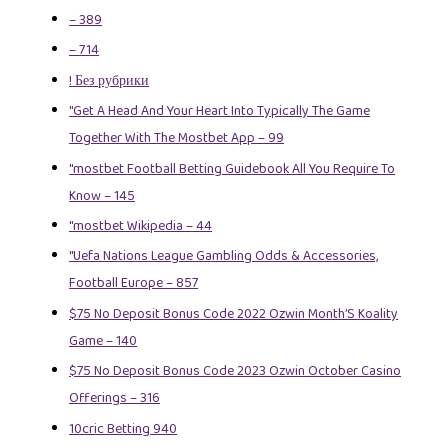
– 389
– 714
! Без рубрики
"Get A Head And Your Heart Into Typically The Game
Together With The Mostbet App – 99
"mostbet Football Betting Guidebook All You Require To
Know – 145
"mostbet Wikipedia – 44
"Uefa Nations League Gambling Odds & Accessories,
Football Europe – 857
$75 No Deposit Bonus Code 2022 Ozwin Month’S Koality
Game – 140
$75 No Deposit Bonus Code 2023 Ozwin October Casino
Offerings – 316
10cric Betting 940