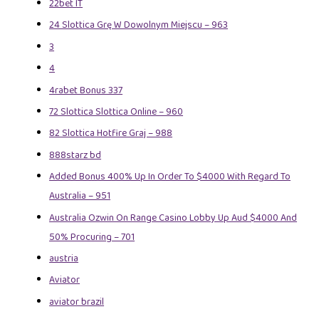
22bet IT
24 Slottica Grę W Dowolnym Miejscu – 963
3
4
4rabet Bonus 337
72 Slottica Slottica Online – 960
82 Slottica Hotfire Graj – 988
888starz bd
Added Bonus 400% Up In Order To $4000 With Regard To
Australia – 951
Australia Ozwin On Range Casino Lobby Up Aud $4000 And
50% Procuring – 701
austria
Aviator
aviator brazil