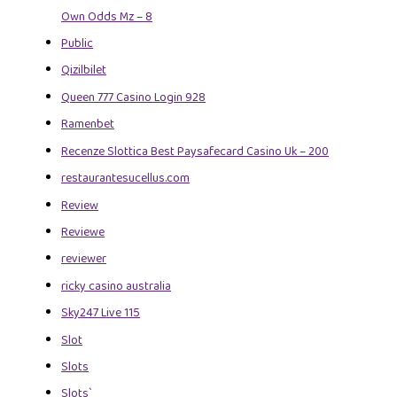
Own Odds Mz – 8
Public
Qizilbilet
Queen 777 Casino Login 928
Ramenbet
Recenze Slottica Best Paysafecard Casino Uk – 200
restaurantesucellus.com
Review
Reviewe
reviewer
ricky casino australia
Sky247 Live 115
Slot
Slots
Slots`