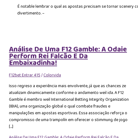
É notable lembrar o qual as apostas precisam se tornar scenery 
divertimento. –
Análise De Uma F12 Gamble: A Odaie
Perform Rei Falcão E Da
Embaixadinha!
F12bet Entrar 415
/
Colorvida
Isso regreso a experiência mais envolvente, já que as chances ze
atualizam dinamicamente conforme o andamento weil ida. A F12
Gamble é membro weil International Betting Integrity Organization
(IBIA), uma organização global o qual combate fraudes e
manipulações em apostas esportivas. Essa associação reforça o
compromisso de uma trampolín em oferecer o stimmung de jogo
[…]
Análise De Uma F12 Gamble: A Odaie Perform Rei Falcão E Da