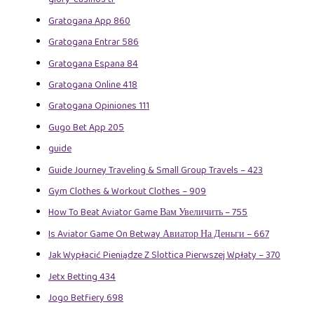
Gratogana App 860
Gratogana Entrar 586
Gratogana Espana 84
Gratogana Online 418
Gratogana Opiniones 111
Gugo Bet App 205
guide
Guide Journey Traveling & Small Group Travels – 423
Gym Clothes & Workout Clothes – 909
How To Beat Aviator Game Вам Увеличить – 755
Is Aviator Game On Betway Авиатор На Деньги – 667
Jak Wypłacić Pieniądze Z Slottica Pierwszej Wpłaty – 370
Jetx Betting 434
Jogo Betfiery 698