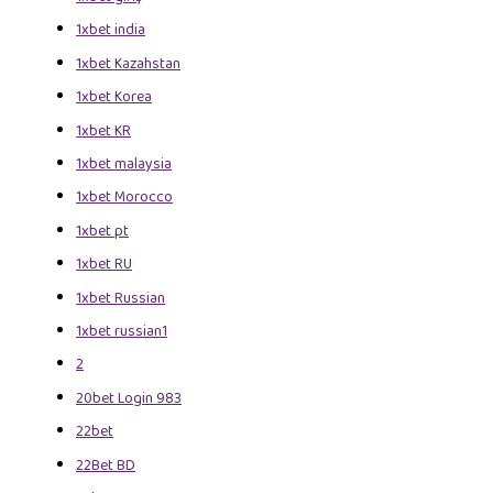
1xbet india
1xbet Kazahstan
1xbet Korea
1xbet KR
1xbet malaysia
1xbet Morocco
1xbet pt
1xbet RU
1xbet Russian
1xbet russian1
2
20bet Login 983
22bet
22Bet BD