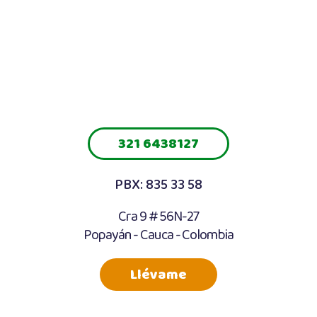
321 6438127
PBX: 835 33 58
Cra 9 # 56N-27
Popayán - Cauca - Colombia
Llévame