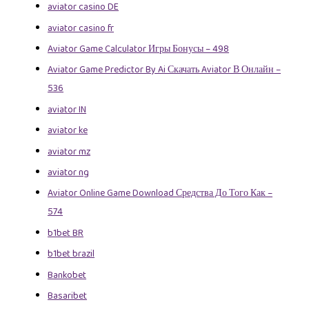
aviator casino DE
aviator casino fr
Aviator Game Calculator Игры Бонусы – 498
Aviator Game Predictor By Ai Скачать Aviator В Онлайн –
536
aviator IN
aviator ke
aviator mz
aviator ng
Aviator Online Game Download Средства До Того Как –
574
b1bet BR
b1bet brazil
Bankobet
Basaribet