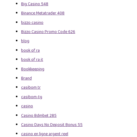
Big Casino 548
Binance Metatrader 408
bizzo casino
Bizzo Casino Promo Code 626
blog
book of ra
book of ra it
Bookkeeping
Brand
casibom tr
casibom-tg
casino
Casino Bdmbet 285
Casino Days No Deposit Bonus 55
casino en ligne argent reel