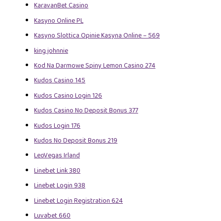
KaravanBet Casino
Kasyno Online PL
Kasyno Slottica Opinie Kasyna Online – 569
king johnnie
Kod Na Darmowe Spiny Lemon Casino 274
Kudos Casino 145
Kudos Casino Login 126
Kudos Casino No Deposit Bonus 377
Kudos Login 176
Kudos No Deposit Bonus 219
LeoVegas Irland
Linebet Link 380
Linebet Login 938
Linebet Login Registration 624
Luvabet 660