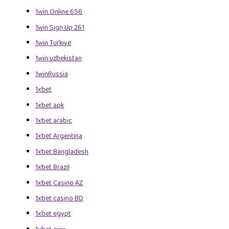
1win Online 656
1win Sign Up 261
1win Turkiye
1win uzbekistan
1winRussia
1xbet
1xbet apk
1xbet arabic
1xbet Argentina
1xbet Bangladesh
1xbet Brazil
1xbet Casino AZ
1xbet casino BD
1xbet egypt