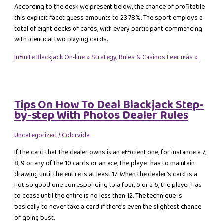
According to the desk we present below, the chance of profitable
this explicit facet guess amounts to 23.78%. The sport employs a
total of eight decks of cards, with every participant commencing
with identical two playing cards.
Infinite Blackjack On-line » Strategy, Rules & Casinos
Leer más »
Tips On How To Deal Blackjack Step-
by-step With Photos Dealer Rules
Uncategorized
/
Colorvida
If the card that the dealer owns is an efficient one, for instance a 7,
8, 9 or any of the 10 cards or an ace, the player has to maintain
drawing until the entire is at least 17. When the dealer’s card is a
not so good one corresponding to a four, 5 or a 6, the player has
to cease until the entire is no less than 12. The technique is
basically to never take a card if there’s even the slightest chance
of going bust.