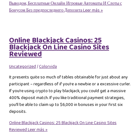
Выводом, Бесплатные Онлайн Игровые Автоматы И Слоты с
Бонусом Без предпоследнего Депозита
Leer más »
Online Blackjack Casinos: 25
Blackjack On Line Casino Sites
Reviewed
Uncategorized
/
Colorvida
It presents quite so much of tables obtainable for just about any
participant – regardless of if you’re a newbie or a excessive curler.
If you’re using crypto to play blackjack, you could get a massive
400% deposit match. If you like traditional payment strategies,
you’ll be able to claim up to $6,000 in bonuses in your first six
deposits.
Online Blackjack Casinos: 25 Blackjack On Line Casino Sites
Reviewed
Leer más »