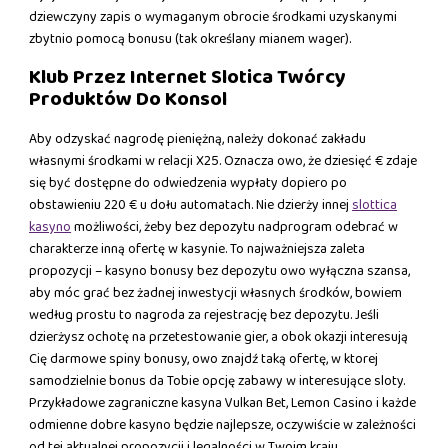
dziewczyny zapis o wymaganym obrocie środkami uzyskanymi
zbytnio pomocą bonusu (tak określany mianem wager).
Klub Przez Internet Slotica Twórcy
Produktów Do Konsol
Aby odzyskać nagrodę pieniężną, należy dokonać zakładu
własnymi środkami w relacji X25. Oznacza owo, że dziesięć € zdaje
się być dostępne do odwiedzenia wypłaty dopiero po
obstawieniu 220 € u dołu automatach. Nie dzierży innej
slottica
kasyno
możliwości, żeby bez depozytu nadprogram odebrać w
charakterze inną ofertę w kasynie. To najważniejsza zaleta
propozycji – kasyno bonusy bez depozytu owo wyłączna szansa,
aby móc grać bez żadnej inwestycji własnych środków, bowiem
według prostu to nagroda za rejestrację bez depozytu. Jeśli
dzierżysz ochotę na przetestowanie gier, a obok okazji interesują
Cię darmowe spiny bonusy, owo znajdź taką ofertę, w ktorej
samodzielnie bonus da Tobie opcję zabawy w interesujące sloty.
Przykładowe zagraniczne kasyna Vulkan Bet, Lemon Casino i każde
odmienne dobre kasyno będzie najlepsze, oczywiście w zależności
od tej aktualnej propozycji i legalności w Twoim kraju.