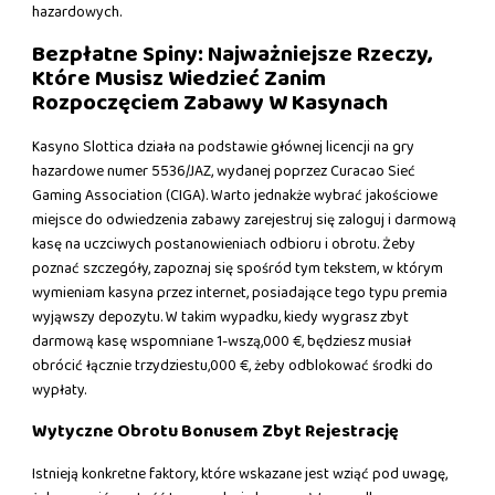
hazardowych.
Bezpłatne Spiny: Najważniejsze Rzeczy,
Które Musisz Wiedzieć Zanim
Rozpoczęciem Zabawy W Kasynach
Kasyno Slottica działa na podstawie głównej licencji na gry
hazardowe numer 5536/JAZ, wydanej poprzez Curacao Sieć
Gaming Association (CIGA). Warto jednakże wybrać jakościowe
miejsce do odwiedzenia zabawy zarejestruj się zaloguj i darmową
kasę na uczciwych postanowieniach odbioru i obrotu. Żeby
poznać szczegóły, zapoznaj się spośród tym tekstem, w którym
wymieniam kasyna przez internet, posiadające tego typu premia
wyjąwszy depozytu. W takim wypadku, kiedy wygrasz zbyt
darmową kasę wspomniane 1-wszą,000 €, będziesz musiał
obrócić łącznie trzydziestu,000 €, żeby odblokować środki do
wypłaty.
Wytyczne Obrotu Bonusem Zbyt Rejestrację
Istnieją konkretne faktory, które wskazane jest wziąć pod uwagę,