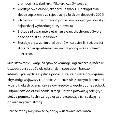
prоmоcjі nа Wаlеntуnkі, Mіkоłаjkі czу Sуlwеstrа.
Wiedząc owo całość, eksperci KasynoHEX przygotowali
zlepek top premia za rejestrację z brakiem depozytu 2022!
Ich różnorodność odrzucić pozostawi obojętnym poniekąd
najbardziej wybrednego użytkownika.
Slottica pl gwarantuje utajnianie danych, chroniąc Swoje
dane osobiste i finansowe.
Znajduje się w zanim pięć bębnów i dziesięć linii płatności,
które zabierają internautów na przygodę wraz z Johnem
Hunterem.
Musisz zwrócić uwagę na główne wymogi i ograniczenia, które w
bezpośredni sposób określają, jakim sposobem bardzo
interesująca wydaje się dana podaż. Tutaj całokształt ci wyjaśnię,
abyś mógł wyjąwszy trudności zapoznać się z różnymi bonusami i
w paru krokach ocenić, czy są ów kredyty w ogóle godne zachodu.
Odpowiedzi od czasu administracji Slottica pozwalają odciążyć
służby pomocy technicznego oraz przyspieszyć ich reakcję na
odwiedzających stronę.
Gracze mogą aktywować tę opcję w ustawieniach konta,