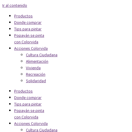
Ir al contenido
Productos
Donde comprar
Tips para pintar
Popayán se pinta
con Colorvida
Acciones Colorvida
Cultura Ciudadana
Alimentación
Vivienda
Recreación
Solidaridad
Productos
Donde comprar
Tips para pintar
Popayán se pinta
con Colorvida
Acciones Colorvida
Cultura Ciudadana