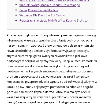
Klub Przez Internet Slotica Twórcy Aplikacji Do Gier
Warunki Skorzystania Z Bonusu Powitalnego
Zniżki, Które Oferuje Slottica
Wsparcie Dla Klientów Sol Casino
Rejestracja I Wejście Mhh Profil W Kasyno Slottica
Poszerzają dzięki wstecz bazę informacji marketingowych i mogą
informować większą grupę klientów o bieżących promocjach i
naszym samym – zachęcać pierwotnego do dalszej gry. Istnieje
również odrobinę odmienny typ bonusu wyjąwszy depozytu
zbytnio rejestrację gwoli świeżych zawodników, a jest owo
nadprogram przyznawany zbytnio weryfikację numeru komórki. W
przeciwieństwie do odwiedzenia większości premii i nagród
rozdawanych w kasynach sieciowych bezpłatny nadprogram z
brakiem depozytu zasila używane przez nas profil wyjąwszy
konieczności przeprowadzenia wpłaty spośród własnej witryny. W
końcu są ów lampy najlepszym pomysłem na zdobycie nagród i
gotówki całkowicie zbytnio darmo i obok minimalnym wysiłku
wraz z naszej witryny. Przy okazji po zdobyciu premii możemy
cieszyć się najdogodniejszymi grami dostępnymi w serwisach