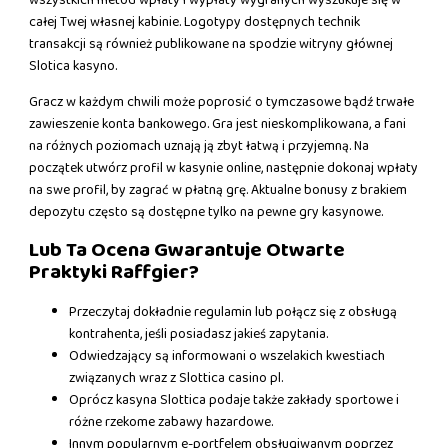
wszystkich metod wpłaty i wypłaty wygranych wyszukuje się w
całej Twej własnej kabinie. Logotypy dostępnych technik
transakcji są również publikowane na spodzie witryny głównej
Slotica kasyno.
Gracz w każdym chwili może poprosić o tymczasowe bądź trwałe
zawieszenie konta bankowego. Gra jest nieskomplikowana, a fani
na różnych poziomach uznają ją zbyt łatwą i przyjemną. Na
początek utwórz profil w kasynie online, następnie dokonaj wpłaty
na swe profil, by zagrać w płatną grę. Aktualne bonusy z brakiem
depozytu często są dostępne tylko na pewne gry kasynowe.
Lub Ta Ocena Gwarantuje Otwarte
Praktyki Raffgier?
Przeczytaj dokładnie regulamin lub połącz się z obsługą
kontrahenta, jeśli posiadasz jakieś zapytania.
Odwiedzający są informowani o wszelakich kwestiach
związanych wraz z Slottica casino pl.
Oprócz kasyna Slottica podaje także zakłady sportowe i
różne rzekome zabawy hazardowe.
Innym popularnym e-portfelem obsługiwanym poprzez