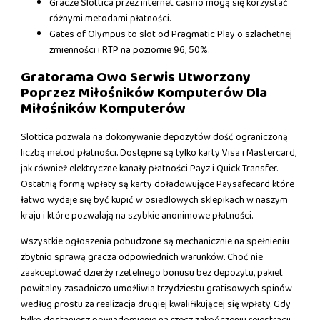
Gracze Slottica przez internet casino mogą się korzystać
różnymi metodami płatności.
Gates of Olympus to slot od Pragmatic Play o szlachetnej
zmienności i RTP na poziomie 96, 50%.
Gratorama Owo Serwis Utworzony
Poprzez Miłośników Komputerów Dla
Miłośników Komputerów
Slottica pozwala na dokonywanie depozytów dość ograniczoną
liczbą metod płatności. Dostępne są tylko karty Visa i Mastercard,
jak również elektryczne kanały płatności Payz i Quick Transfer.
Ostatnią formą wpłaty są karty doładowujące Paysafecard które
łatwo wydaje się być kupić w osiedlowych sklepikach w naszym
kraju i które pozwalają na szybkie anonimowe płatności.
Wszystkie ogłoszenia pobudzone są mechanicznie na spełnieniu
zbytnio sprawą gracza odpowiednich warunków. Choć nie
zaakceptować dzierży rzetelnego bonusu bez depozytu, pakiet
powitalny zasadniczo umożliwia trzydziestu gratisowych spinów
według prostu za realizacja drugiej kwalifikującej się wpłaty. Gdy
tylko dostaniesz powiadomienie na rzecz zakończeniu rejestracji,