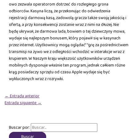
owo zezwala operatorom dotrzeć do rozległego grona
odbiorców. Kasyna liczą, że przekonując do odwiedzenia
rejestracji darmową kasą, zadowolą gracza także swoją jakością i
ofertą, a przy konsekwencji zostanie wraz z nimi na dłużej. Nie
będę ukrywał, że darmowa lada, bowiem o tej dziewczyny mowa,
wydaje się najlepszym bonusem, który pojawił się w kasynach
przez internet. Użytkownicy mogą oglądać” “grę za pośrednictwem
transmisji na żywo we z odległości wchodzić w interakcje wraz z
krupierem. W Naszym kraju większość użytkowników urządzeń
mobilnych dysponuje właśnie ten program, jednak całkiem różne
krąg posiadaczy sprzętu od czasu Apple wydaje się być
wykluczonych wraz z rozrywki.
←
Entrada anterior
Entrada siguiente
→
Buscar por: