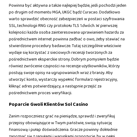
Powinna być aktywna a także najlepiej będzie, jeśli pochodzi jeden
po drugim od momentu MGA, UKGC bądź Curacao. Dodatkowo
warto sprawdzić obecność zabezpieczeń w postaci szyfrowania
SSL, technologii RNG czy protokołu TLS 1.dwóch. W pierwszej
kolejności każda osoba zainteresowana uprawianiem hazardu za
pośrednictwem internet powinna zadbać o owo, żeby stawiać na
stwierdzone procedury badawcze. Tutaj szczególnie właściwie
wydaje się korzystać z sieciowych recenzji tworzonych za
pośrednictwem eksperckie strony. Dobrym pomysłem będzie
również zwrócenie czujności na recenzje użytkowników, którzy
postują swoje opisy na ugrupowaniach wraz z branży. Aby
utworzyć konto, wystarczy wypełnić formularz rejestracyjny,
kliknąć adres potwierdzający, a następnie przejść za
pośrednictwem proces weryfikacji.
Poparcie Gwoli Klientów Sol Casino
Zanim rozpoczniesz grać na pieniądze, sprawdź i zweryfikuj
przepisy obowiązujące w Twym państwie, swoją sytuację
finansową i pułap doświadczenia. Gracze powinny dokładnie
zapoznać się z regułami i warunkami propozycje, by w pełni