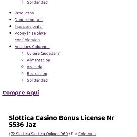
Solidaridad
Productos
Donde comprar
Tips para pintar
Popayán se pinta
con Colorvida
Acciones Colorvida
Cultura Ciudadana
Alimentación
Vivienda
Recreación
Solidaridad
Compre Aquí
Slottica Casino Bonus License Nr
5536 Jaz
/
72 Slottica Slottica Online - 960
/ Por
Colorvida