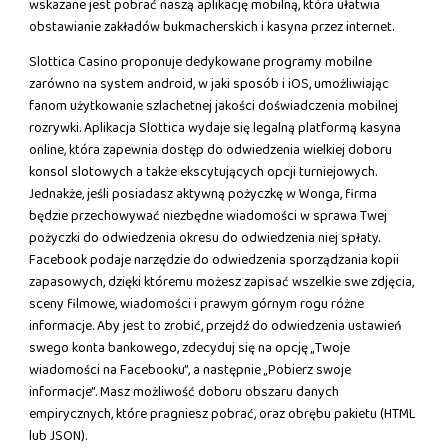
wskazane jest pobrać naszą aplikację mobilną, która ułatwia
obstawianie zakładów bukmacherskich i kasyna przez internet.
Slottica Casino proponuje dedykowane programy mobilne
zarówno na system android, w jaki sposób i iOS, umożliwiając
fanom użytkowanie szlachetnej jakości doświadczenia mobilnej
rozrywki. Aplikacja Slottica wydaje się legalną platformą kasyna
online, która zapewnia dostęp do odwiedzenia wielkiej doboru
konsol slotowych a także ekscytujących opcji turniejowych.
Jednakże, jeśli posiadasz aktywną pożyczkę w Wonga, firma
będzie przechowywać niezbędne wiadomości w sprawa Twej
pożyczki do odwiedzenia okresu do odwiedzenia niej spłaty.
Facebook podaje narzędzie do odwiedzenia sporządzania kopii
zapasowych, dzięki któremu możesz zapisać wszelkie swe zdjęcia,
sceny filmowe, wiadomości i prawym górnym rogu różne
informacje. Aby jest to zrobić, przejdź do odwiedzenia ustawień
swego konta bankowego, zdecyduj się na opcję „Twoje
wiadomości na Facebooku”, a następnie „Pobierz swoje
informacje”. Masz możliwość doboru obszaru danych
empirycznych, które pragniesz pobrać, oraz obrębu pakietu (HTML
lub JSON).