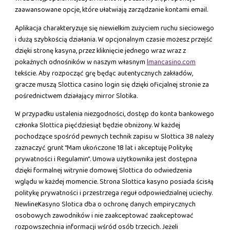
zaawansowane opcje, które ułatwiają zarządzanie kontami email.
Aplikacja charakteryzuje się niewielkim zużyciem ruchu sieciowego
i dużą szybkością działania. W opcjonalnym czasie możesz przejść
dzięki stronę kasyna, przez kliknięcie jednego wraz wraz z
pokaźnych odnośników w naszym własnym
lmancasino.com
tekście. Aby rozpocząć grę będąc autentycznych zakładów,
gracze muszą Slottica casino login się dzięki oficjalnej stronie za
pośrednictwem działający mirror Slotika.
W przypadku ustalenia niezgodności, dostęp do konta bankowego
członka Slottica pięćdziesiąt będzie obniżony. W każdej
pochodzące spośród pewnych technik zapisu w Slottica 38 należy
zaznaczyć grunt “Mam ukończone 18 lat i akceptuję Politykę
prywatności i Regulamin”. Umowa użytkownika jest dostępna
dzięki formalnej witrynie domowej Slottica do odwiedzenia
wglądu w każdej momencie. Strona Slottica kasyno posiada ścisłą
politykę prywatności i przestrzega reguł odpowiedzialnej uciechy.
NewlineKasyno Slotica dba o ochronę danych empirycznych
osobowych zawodników i nie zaakceptować zaakceptować
rozpowszechnia informacji wśród osób trzecich. Jeżeli