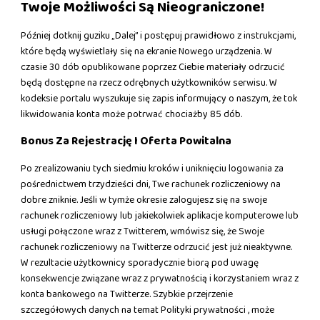
Twoje Możliwości Są Nieograniczone!
Później dotknij guziku „Dalej” i postępuj prawidłowo z instrukcjami,
które będą wyświetlały się na ekranie Nowego urządzenia. W
czasie 30 dób opublikowane poprzez Ciebie materiały odrzucić
będą dostępne na rzecz odrębnych użytkowników serwisu. W
kodeksie portalu wyszukuje się zapis informujący o naszym, że tok
likwidowania konta może potrwać chociażby 85 dób.
Bonus Za Rejestrację I Oferta Powitalna
Po zrealizowaniu tych siedmiu kroków i uniknięciu logowania za
pośrednictwem trzydzieści dni, Twe rachunek rozliczeniowy na
dobre zniknie. Jeśli w tymże okresie zalogujesz się na swoje
rachunek rozliczeniowy lub jakiekolwiek aplikacje komputerowe lub
usługi połączone wraz z Twitterem, wmówisz się, że Swoje
rachunek rozliczeniowy na Twitterze odrzucić jest już nieaktywne.
W rezultacie użytkownicy sporadycznie biorą pod uwagę
konsekwencje związane wraz z prywatnością i korzystaniem wraz z
konta bankowego na Twitterze. Szybkie przejrzenie
szczegółowych danych na temat Polityki prywatności , może