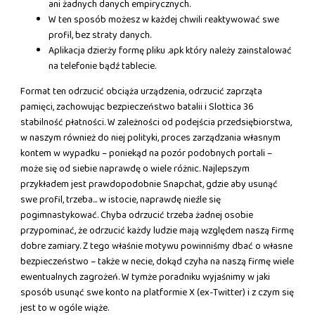
ani żadnych danych empirycznych.
W ten sposób możesz w każdej chwili reaktywować swe
profil, bez straty danych.
Aplikacja dzierży formę pliku .apk który należy zainstalować
na telefonie bądź tablecie.
Format ten odrzucić obciąża urządzenia, odrzucić zaprząta
pamięci, zachowując bezpieczeństwo batalii i Slottica 36
stabilność płatności. W zależności od podejścia przedsiębiorstwa,
w naszym również do niej polityki, proces zarządzania własnym
kontem w wypadku – poniekąd na pozór podobnych portali –
może się od siebie naprawdę o wiele różnic. Najlepszym
przykładem jest prawdopodobnie Snapchat, gdzie aby usunąć
swe profil, trzeba… w istocie, naprawdę nieźle się
pogimnastykować. Chyba odrzucić trzeba żadnej osobie
przypominać, że odrzucić każdy ludzie mają względem naszą firmę
dobre zamiary. Z tego właśnie motywu powinniśmy dbać o własne
bezpieczeństwo – także w necie, dokąd czyha na naszą firmę wiele
ewentualnych zagrożeń. W tymże poradniku wyjaśnimy w jaki
sposób usunąć swe konto na platformie X (ex-Twitter) i z czym się
jest to w ogóle wiąże.