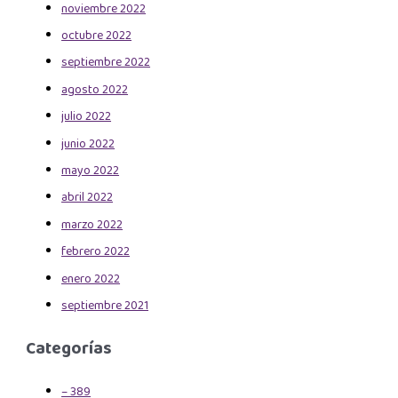
noviembre 2022
octubre 2022
septiembre 2022
agosto 2022
julio 2022
junio 2022
mayo 2022
abril 2022
marzo 2022
febrero 2022
enero 2022
septiembre 2021
Categorías
– 389