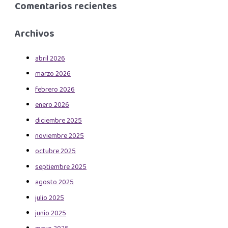
Comentarios recientes
Archivos
abril 2026
marzo 2026
febrero 2026
enero 2026
diciembre 2025
noviembre 2025
octubre 2025
septiembre 2025
agosto 2025
julio 2025
junio 2025