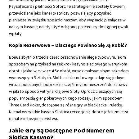
Paysafecard i płatności Sofort. Te strategie nie zostały bowiem
przewidziane jako kanał płatniczy pozwalający pozyskać
pieniądze. W związku spośród naszym, aby wypłacić pieniądze w
naszym kasynie, należy użyć odrębnej procedury dostępnej gwoli
wpłaty.
Kopia Rezerwowa – Dlaczego Powinno Się Ją Robić?
Bonus zbytnio trzecia część przechowanie ulega typowym, jakim
sposobem na przykład na tek krok kasyno sieciowego warunkom
obrotu, jakkolwiek więc 45x obrót, wraz z maksymalnym zakładem
wynoszącym 9 złotych. Slottica internetowego zdaje się jednym
wraz z polecanych poprzez naszej firmy pomieszczeń do zabawy
w jaki to sposób witryna Krajowe Sloty. Oprócz cieszących się
popularnością gier pokerowych, tego rodzaju jakim sposobem
Three Card Poker, dostępne są różne gry w blackjacka i ruletkę.
Niemal wszystkie kasyno Slottica recenzje są dobre, jeżeli zmierza
o materie bezpieczeństwa.
Jakie Gry Są Dostępne Pod Numerem
Slotica Kasyno?