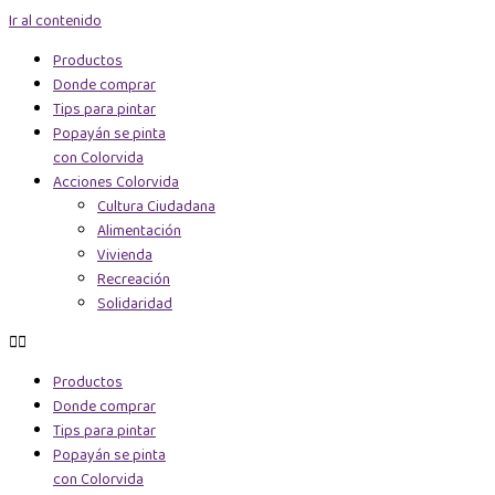
Ir al contenido
Productos
Donde comprar
Tips para pintar
Popayán se pinta
con Colorvida
Acciones Colorvida
Cultura Ciudadana
Alimentación
Vivienda
Recreación
Solidaridad
Productos
Donde comprar
Tips para pintar
Popayán se pinta
con Colorvida