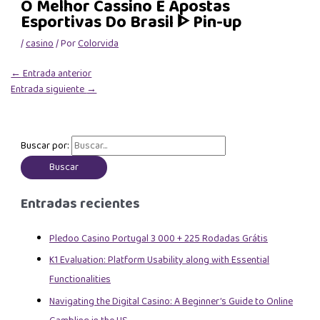
O Melhor Cassino E Apostas
Esportivas Do Brasil ᐈ Pin-up
/
casino
/ Por
Colorvida
←
Entrada anterior
Entrada siguiente
→
Buscar por:
Entradas recientes
Pledoo Casino Portugal 3 000 + 225 Rodadas Grátis
K1 Evaluation: Platform Usability along with Essential
Functionalities
Navigating the Digital Casino: A Beginner’s Guide to Online