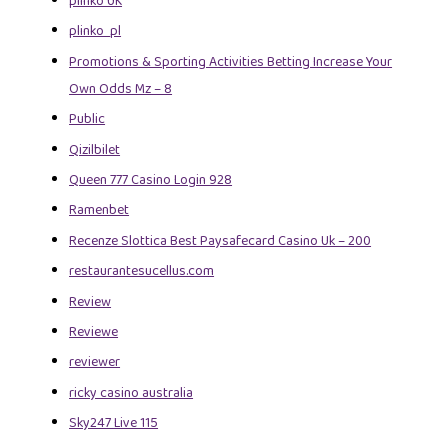
plinko UK
plinko_pl
Promotions & Sporting Activities Betting Increase Your
Own Odds Mz – 8
Public
Qizilbilet
Queen 777 Casino Login 928
Ramenbet
Recenze Slottica Best Paysafecard Casino Uk – 200
restaurantesucellus.com
Review
Reviewe
reviewer
ricky casino australia
Sky247 Live 115