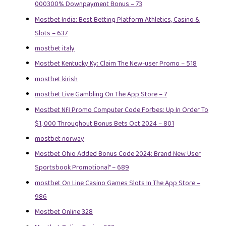
000300% Downpayment Bonus – 73
Mostbet India: Best Betting Platform Athletics, Casino &
Slots – 637
mostbet italy
Mostbet Kentucky Ky: Claim The New-user Promo – 518
mostbet kirish
‎mostbet Live Gambling On The App Store – 7
Mostbet Nfl Promo Computer Code Forbes: Up In Order To
$1, 000 Throughout Bonus Bets Oct 2024 – 801
mostbet norway
Mostbet Ohio Added Bonus Code 2024: Brand New User
Sportsbook Promotional" – 689
‎mostbet On Line Casino Games Slots In The App Store –
986
Mostbet Online 328