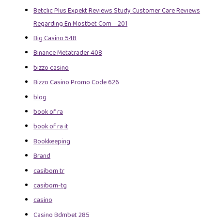
Betclic Plus Expekt Reviews Study Customer Care Reviews
Regarding En Mostbet Com – 201
Big Casino 548
Binance Metatrader 408
bizzo casino
Bizzo Casino Promo Code 626
blog
book of ra
book of ra it
Bookkeeping
Brand
casibom tr
casibom-tg
casino
Casino Bdmbet 285