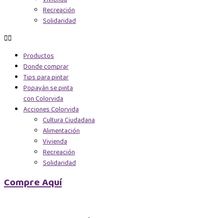
Recreación
Solidaridad
Productos
Donde comprar
Tips para pintar
Popayán se pinta
con Colorvida
Acciones Colorvida
Cultura Ciudadana
Alimentación
Vivienda
Recreación
Solidaridad
Compre Aquí