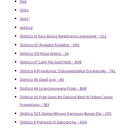
Slot
Slots
Slots`
slottica
Slottica 10 Euro Bonus Rejestracja Logowanie – 522
Slottica 121 Roulette Roulette – 490
Slottica 129 Może Wolisz – 34
Slottica 37 Cash The Gold Hold – 808
Slottica 4 Prywatność Odpowiedzialna Gra Warunki – 742
Slottica 46 Dead Graj – 80
Slottica 46 Licencjonowana Przez – 868
Slottica 50 Free Spins No Deposit Best Nj Online Casino
Promotions – 183
Slottica 555 Opinie Aktywuj Darmowy Bonus Dla – 250
Slottica 6 Pierwszych Depozytów – 604