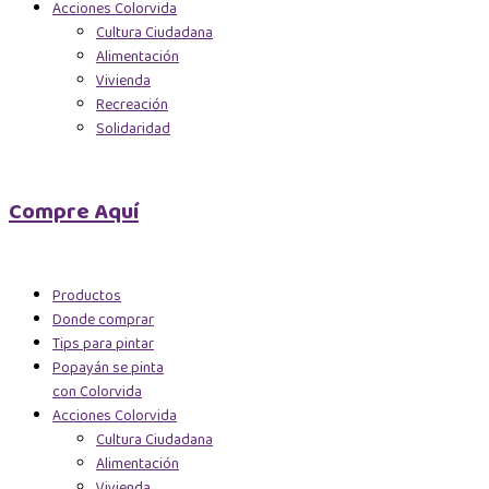
Acciones Colorvida
Cultura Ciudadana
Alimentación
Vivienda
Recreación
Solidaridad
Compre Aquí
Productos
Donde comprar
Tips para pintar
Popayán se pinta
con Colorvida
Acciones Colorvida
Cultura Ciudadana
Alimentación
Vivienda