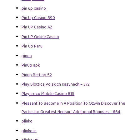
pin up casino
Pin Up Casino 590
Pin UP Casino AZ
Pin UP Online Casino
Pin Up Peru
pinco
PinUp apk
Pinup Betting 52
Play Slottica Polskich Kasynach – 372
Playcroco Mobile Casino 815
Pleasant To Become In A Position To Ozwin Discover The
Particular Greatest Neosurf Additional Bonuses – 664
plinko
plinko in