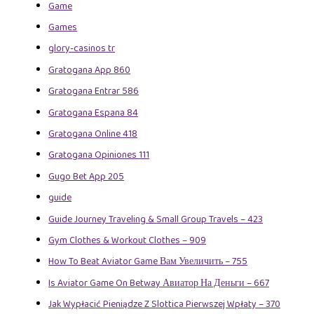
Game
Games
glory-casinos tr
Gratogana App 860
Gratogana Entrar 586
Gratogana Espana 84
Gratogana Online 418
Gratogana Opiniones 111
Gugo Bet App 205
guide
Guide Journey Traveling & Small Group Travels – 423
Gym Clothes & Workout Clothes – 909
How To Beat Aviator Game Вам Увеличить – 755
Is Aviator Game On Betway Авиатор На Деньги – 667
Jak Wypłacić Pieniądze Z Slottica Pierwszej Wpłaty – 370