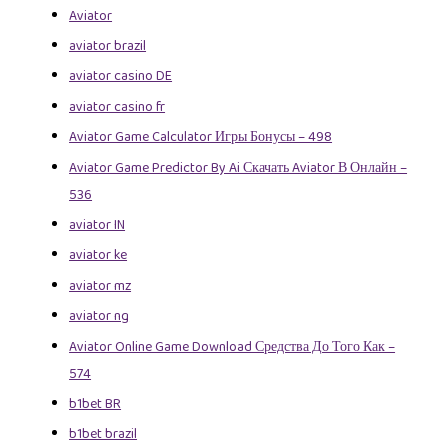
Aviator
aviator brazil
aviator casino DE
aviator casino fr
Aviator Game Calculator Игры Бонусы – 498
Aviator Game Predictor By Ai Скачать Aviator В Онлайн –
536
aviator IN
aviator ke
aviator mz
aviator ng
Aviator Online Game Download Средства До Того Как –
574
b1bet BR
b1bet brazil