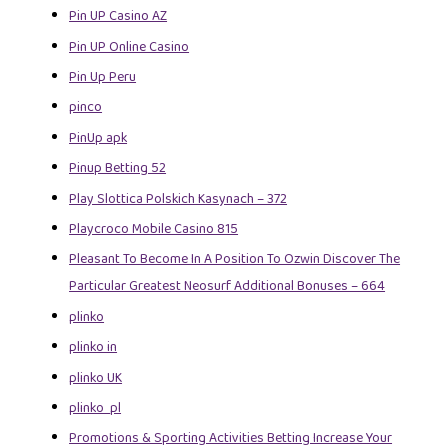
Pin UP Casino AZ
Pin UP Online Casino
Pin Up Peru
pinco
PinUp apk
Pinup Betting 52
Play Slottica Polskich Kasynach – 372
Playcroco Mobile Casino 815
Pleasant To Become In A Position To Ozwin Discover The
Particular Greatest Neosurf Additional Bonuses – 664
plinko
plinko in
plinko UK
plinko_pl
Promotions & Sporting Activities Betting Increase Your