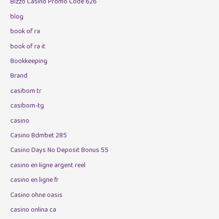
Bizzo Casino Promo Code 626
blog
book of ra
book of ra it
Bookkeeping
Brand
casibom tr
casibom-tg
casino
Casino Bdmbet 285
Casino Days No Deposit Bonus 55
casino en ligne argent reel
casino en ligne fr
Casino ohne oasis
casino onlina ca