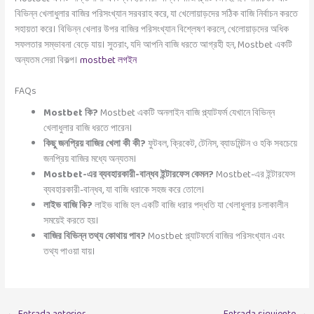
বিভিন্ন খেলাধুলার বাজির পরিসংখ্যান সরবরাহ করে, যা খেলোয়াড়দের সঠিক বাজি নির্বাচন করতে
সহায়তা করে। বিভিন্ন খেলার উপর বাজির পরিসংখ্যান বিশ্লেষণ করলে, খেলোয়াড়দের অধিক
সফলতার সম্ভাবনা বেড়ে যায়। সুতরাং, যদি আপনি বাজি ধরতে আগ্রহী হন, Mostbet একটি
অন্যতম সেরা বিকল্প।
mostbet লগইন
FAQs
Mostbet কি?
Mostbet একটি অনলাইন বাজি প্ল্যাটফর্ম যেখানে বিভিন্ন
খেলাধুলার বাজি ধরতে পারেন।
কিছু জনপ্রিয় বাজির খেলা কী কী?
ফুটবল, ক্রিকেট, টেনিস, ব্যাডমিন্টন ও হকি সবচেয়ে
জনপ্রিয় বাজির মধ্যে অন্যতম।
Mostbet-এর ব্যবহারকারী-বান্ধব ইন্টারফেস কেমন?
Mostbet-এর ইন্টারফেস
ব্যবহারকারী-বান্ধব, যা বাজি ধরাকে সহজ করে তোলে।
লাইভ বাজি কি?
লাইভ বাজি হল একটি বাজি ধরার পদ্ধতি যা খেলাধুলার চলাকালীন
সময়েই করতে হয়।
বাজির বিভিন্ন তথ্য কোথায় পাব?
Mostbet প্ল্যাটফর্মে বাজির পরিসংখ্যান এবং
তথ্য পাওয়া যায়।
←
Entrada anterior
Entrada siguiente
→