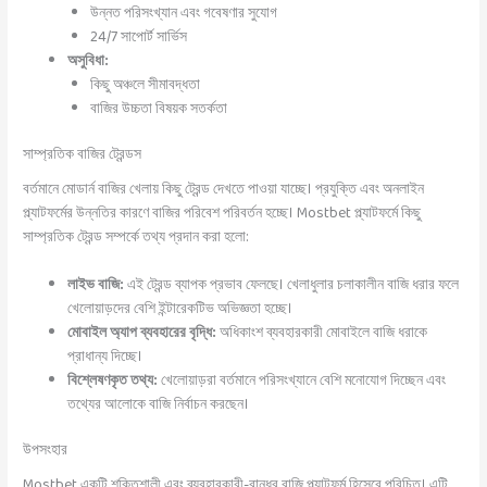
উন্নত পরিসংখ্যান এবং গবেষণার সুযোগ
24/7 সাপোর্ট সার্ভিস
অসুবিধা:
কিছু অঞ্চলে সীমাবদ্ধতা
বাজির উচ্চতা বিষয়ক সতর্কতা
সাম্প্রতিক বাজির ট্রেন্ডস
বর্তমানে মোডার্ন বাজির খেলায় কিছু ট্রেন্ড দেখতে পাওয়া যাচ্ছে। প্রযুক্তি এবং অনলাইন
প্ল্যাটফর্মের উন্নতির কারণে বাজির পরিবেশ পরিবর্তন হচ্ছে। Mostbet প্ল্যাটফর্মে কিছু
সাম্প্রতিক ট্রেন্ড সম্পর্কে তথ্য প্রদান করা হলো:
লাইভ বাজি:
এই ট্রেন্ড ব্যাপক প্রভাব ফেলছে। খেলাধুলার চলাকালীন বাজি ধরার ফলে
খেলোয়াড়দের বেশি ইন্টারেকটিভ অভিজ্ঞতা হচ্ছে।
মোবাইল অ্যাপ ব্যবহারের বৃদ্ধি:
অধিকাংশ ব্যবহারকারী মোবাইলে বাজি ধরাকে
প্রাধান্য দিচ্ছে।
বিশ্লেষণকৃত তথ্য:
খেলোয়াড়রা বর্তমানে পরিসংখ্যানে বেশি মনোযোগ দিচ্ছেন এবং
তথ্যের আলোকে বাজি নির্বাচন করছেন।
উপসংহার
Mostbet একটি শক্তিশালী এবং ব্যবহারকারী-বান্ধব বাজি প্ল্যাটফর্ম হিসেবে পরিচিত। এটি