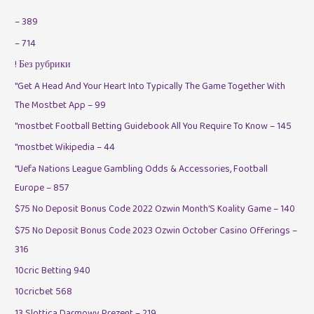
– 389
– 714
! Без рубрики
"Get A Head And Your Heart Into Typically The Game Together With
The Mostbet App – 99
"mostbet Football Betting Guidebook All You Require To Know – 145
"mostbet Wikipedia – 44
"Uefa Nations League Gambling Odds & Accessories, Football
Europe – 857
$75 No Deposit Bonus Code 2022 Ozwin Month’S Koality Game – 140
$75 No Deposit Bonus Code 2023 Ozwin October Casino Offerings –
316
10cric Betting 940
10cricbet 568
13 Slottica Darmowy Prezent – 219