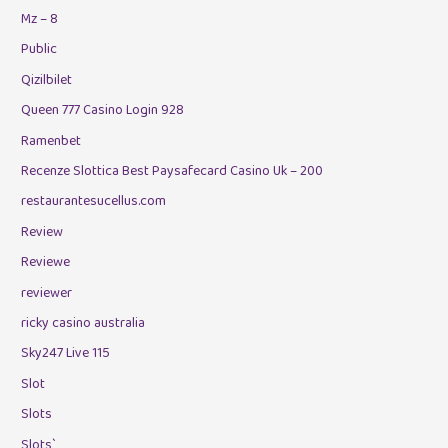
Mz – 8
Public
Qizilbilet
Queen 777 Casino Login 928
Ramenbet
Recenze Slottica Best Paysafecard Casino Uk – 200
restaurantesucellus.com
Review
Reviewe
reviewer
ricky casino australia
Sky247 Live 115
Slot
Slots
Slots`