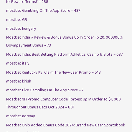
Nz Reward Terms!" – 288
‎mostbet Gambling On The App Store – 437
mostbet GR
mostbet hungary
Mostbet India » Review & Bonus Bonus Up In Order To 20, 000300%
Downpayment Bonus – 73
Mostbet India: Best Betting Platform Athletics, Casino & Slots – 637
mostbet italy
Mostbet Kentucky Ky: Claim The New-user Promo – 518
mostbet kirish
‎mostbet Live Gambling On The App Store – 7
Mostbet Nfl Promo Computer Code Forbes: Up In Order To $1, 000
Throughout Bonus Bets Oct 2024 – 801
mostbet norway
Mostbet Ohio Added Bonus Code 2024: Brand New User Sportsbook