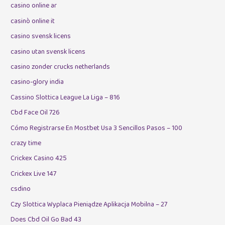
casino online ar
casinò online it
casino svensk licens
casino utan svensk licens
casino zonder crucks netherlands
casino-glory india
Cassino Slottica League La Liga – 816
Cbd Face Oil 726
Cómo Registrarse En Mostbet Usa 3 Sencillos Pasos – 100
crazy time
Crickex Casino 425
Crickex Live 147
csdino
Czy Slottica Wyplaca Pieniądze Aplikacja Mobilna – 27
Does Cbd Oil Go Bad 43