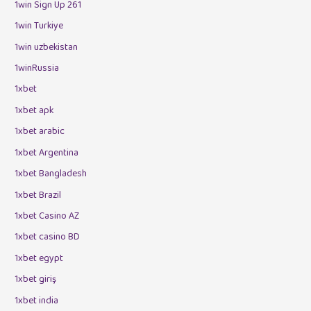
1win Sign Up 261
1win Turkiye
1win uzbekistan
1winRussia
1xbet
1xbet apk
1xbet arabic
1xbet Argentina
1xbet Bangladesh
1xbet Brazil
1xbet Casino AZ
1xbet casino BD
1xbet egypt
1xbet giriş
1xbet india