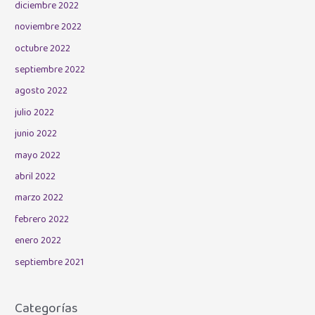
diciembre 2022
noviembre 2022
octubre 2022
septiembre 2022
agosto 2022
julio 2022
junio 2022
mayo 2022
abril 2022
marzo 2022
febrero 2022
enero 2022
septiembre 2021
Categorías