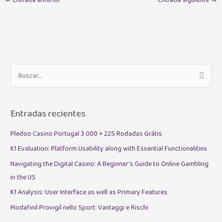
B
u
s
Entradas recientes
c
a
Pledoo Casino Portugal 3 000 + 225 Rodadas Grátis
r
K1 Evaluation: Platform Usability along with Essential Functionalities
p
Navigating the Digital Casino: A Beginner’s Guide to Online Gambling
o
in the US
r
K1 Analysis: User Interface as well as Primary Features
:
Modafinil Provigil nello Sport: Vantaggi e Rischi