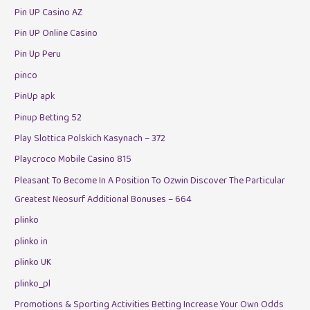
Pin UP Casino AZ
Pin UP Online Casino
Pin Up Peru
pinco
PinUp apk
Pinup Betting 52
Play Slottica Polskich Kasynach – 372
Playcroco Mobile Casino 815
Pleasant To Become In A Position To Ozwin Discover The Particular
Greatest Neosurf Additional Bonuses – 664
plinko
plinko in
plinko UK
plinko_pl
Promotions & Sporting Activities Betting Increase Your Own Odds