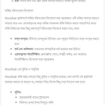
হকি:
আইস হকি এবং ফিল্ড হকির বিভিন্ন ম্যাচেও বাজির সুযোগ রয়েছে।
বাজির পরিসংখ্যান বিশ্লেষণ
Mostbet প্ল্যাটফর্মে বাজির পরিসংখ্যান বিশ্লেষণ করা প্রয়োজন। এটি বাজির সাফল্য বাড়াতে
সাহায্য করে এবং খেলোয়াড়দের জন্য অধিক লাভজনক বাজি নির্বাচন করতে সহযোগিতা করে।
বাজি নির্বাচনের সময় কিছু গুরুত্বপূর্ণ পরিসংখ্যান বিবেচনা করতে হবে, যেমন:
তথ্য সংগ্রহ:
বিভিন্ন খেলাধুলার ইতিহাস এবং প্রকৃত ভিত্তিতে তথ্য সংগ্রহ করতে
হবে।
ফর্ম এবং কর্মক্ষমতা:
দলগুলোর সাম্প্রতিক ফর্ম অধ্যয়ন করা উচিত।
এ্যাডভান্সড স্ট্যাটিস্টিক্স:
এক্সপেক্টেড গোল, পেনাল্টি, কর্নার, এবং অন্যান্য
স্ট্যাটিস্টিক্সও বিশ্লেষণ করা প্রয়োজন।
Mostbet-এর সুবিধা ও অসুবিধা
Mostbet বাজি ধরার ক্ষেত্রে কিছু সুবিধা ও অসুবিধা রয়েছে। কেন আপনি এই প্ল্যাটফর্ম
ব্যবহার করবেন বা করবেন না, সেকারণে নিচে বিশেষ কিছু তথ্য উল্লেখ করা হলো:
সুবিধা:
ব্যবহারকারী বান্ধব ইন্টারফেস
বিভিন্ন খেলার উপর বিস্তৃত বাজি