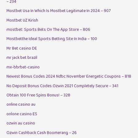
– 234
Mostbet Usa In Which Is Mostbet Legitimate In 2024 – 907
Mostbet UZ Kirish
‎mostbet: Sports Bets On The App Store – 806
Mostbetthe Ideal Sports Betting Site In India – 100
Mr Bet casino DE
mr jack bet brazil
mx-bbrbet-casino
Newest Bonus Codes 2024 Ndbc November Energetic Coupons – 818
No Deposit Bonus Codes Ozwin 2021 Completely Secure – 341
Obtain 100 Free Spins Bonus! – 328
online casino au
onlone casino ES
ozwin au casino
Ozwin Cashback Cash Boomerang – 26