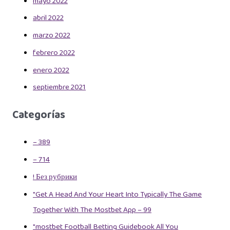
mayo 2022
abril 2022
marzo 2022
febrero 2022
enero 2022
septiembre 2021
Categorías
– 389
– 714
! Без рубрики
"Get A Head And Your Heart Into Typically The Game
Together With The Mostbet App – 99
"mostbet Football Betting Guidebook All You