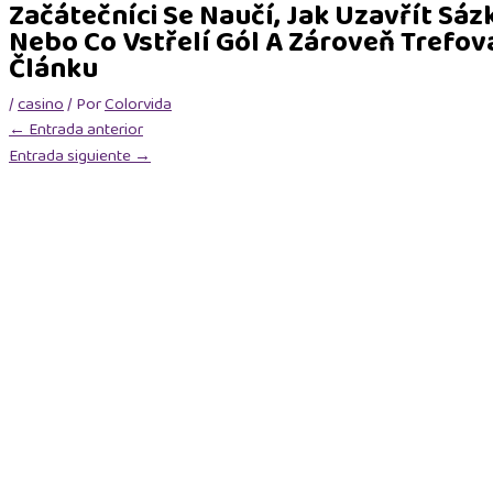
Začátečníci Se Naučí, Jak Uzavřít Sáz
Nebo Co Vstřelí Gól A Zároveň Trefov
Článku
/
casino
/ Por
Colorvida
←
Entrada anterior
Entrada siguiente
→