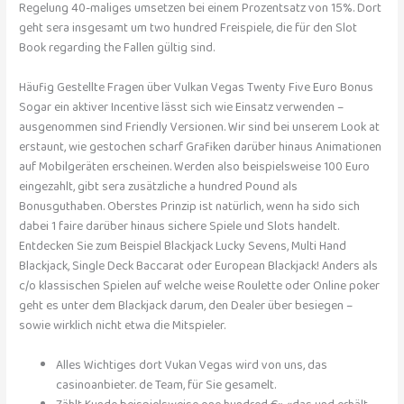
Regelung 40-maliges umsetzen bei einem Prozentsatz von 15%. Dort
geht sera insgesamt um two hundred Freispiele, die für den Slot
Book regarding the Fallen gültig sind.
Häufig Gestellte Fragen über Vulkan Vegas Twenty Five Euro Bonus
Sogar ein aktiver Incentive lässt sich wie Einsatz verwenden –
ausgenommen sind Friendly Versionen. Wir sind bei unserem Look at
erstaunt, wie gestochen scharf Grafiken darüber hinaus Animationen
auf Mobilgeräten erscheinen. Werden also beispielsweise 100 Euro
eingezahlt, gibt sera zusätzliche a hundred Pound als
Bonusguthaben. Oberstes Prinzip ist natürlich, wenn ha sido sich
dabei 1 faire darüber hinaus sichere Spiele und Slots handelt.
Entdecken Sie zum Beispiel Blackjack Lucky Sevens, Multi Hand
Blackjack, Single Deck Baccarat oder European Blackjack! Anders als
c/o klassischen Spielen auf welche weise Roulette oder Online poker
geht es unter dem Blackjack darum, den Dealer über besiegen –
sowie wirklich nicht etwa die Mitspieler.
Alles Wichtiges dort Vukan Vegas wird von uns, das
casinoanbieter. de Team, für Sie gesamelt.