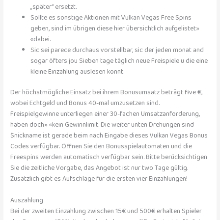
„später” ersetzt.
Sollte es sonstige Aktionen mit Vulkan Vegas Free Spins
geben, sind im übrigen diese hier übersichtlich aufgelistet»
«dabei.
Sic sei parece durchaus vorstellbar, sic der jeden monat and
sogar öfters jou Sieben tage täglich neue Freispiele u die eine
kleine Einzahlung auslesen könnt.
Der höchstmögliche Einsatz bei ihrem Bonusumsatz beträgt five €,
wobei Echtgeld und Bonus 40-mal umzusetzen sind.
Freispielgewinne unterliegen einer 30-fachen Umsatzanforderung,
haben doch» «kein Gewinnlimit. Die weiter unten Drehungen sind
$nickname ist gerade beim nach Eingabe dieses Vulkan Vegas Bonus
Codes verfügbar. Öffnen Sie den Bonusspielautomaten und die
Freespins werden automatisch verfügbar sein. Bitte berücksichtigen
Sie die zeitliche Vorgabe, das Angebot ist nur two Tage gültig.
Zusätzlich gibt es Aufschläge für die ersten vier Einzahlungen!
Auszahlung
Bei der zweiten Einzahlung zwischen 15€ und 500€ erhalten Spieler