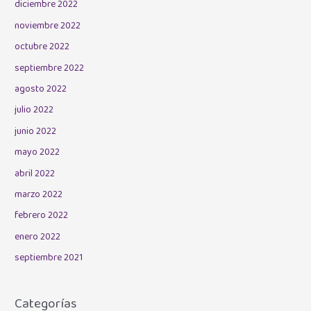
diciembre 2022
noviembre 2022
octubre 2022
septiembre 2022
agosto 2022
julio 2022
junio 2022
mayo 2022
abril 2022
marzo 2022
febrero 2022
enero 2022
septiembre 2021
Categorías