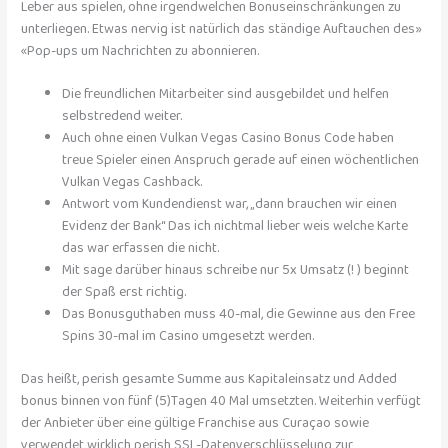
Leber aus spielen, ohne irgendwelchen Bonuseinschränkungen zu
unterliegen. Etwas nervig ist natürlich das ständige Auftauchen des»
«Pop-ups um Nachrichten zu abonnieren.
Die freundlichen Mitarbeiter sind ausgebildet und helfen
selbstredend weiter.
Auch ohne einen Vulkan Vegas Casino Bonus Code haben
treue Spieler einen Anspruch gerade auf einen wöchentlichen
Vulkan Vegas Cashback.
Antwort vom Kundendienst war, „dann brauchen wir einen
Evidenz der Bank“ Das ich nichtmal lieber weis welche Karte
das war erfassen die nicht.
Mit sage darüber hinaus schreibe nur 5x Umsatz (! ) beginnt
der Spaß erst richtig.
Das Bonusguthaben muss 40-mal, die Gewinne aus den Free
Spins 30-mal im Casino umgesetzt werden.
Das heißt, perish gesamte Summe aus Kapitaleinsatz und Added
bonus binnen von fünf (5)Tagen 40 Mal umsetzten. Weiterhin verfügt
der Anbieter über eine gültige Franchise aus Curaçao sowie
verwendet wirklich perish SSL-Datenverschlüsselung zur