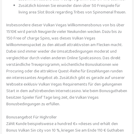
Zusätzlich können Sie einander dann über 50 Freispiele für
living area Slot Book regarding Tribes von Spinomenal freuen.
Insbesondere dieser Vulkan Vegas Willkommensbonus von bis über
1510€ wird perish Neugierde vieler Neukunden wecken. Dazu bis zu
150 Free of charge Spins, was dieses Vulkan Vegas
Willkommenspacket zu den aktuell attraktivsten am Flecken macht.
Dabei sind immer wieder die Umsatzbedingungen moderat und
vergleichbar durch vielen anderen Online Spielcasinos. Das direkt
verständliche Treueprogramm, wöchentliche Bonuskationen wie
Procuring oder die attraktive Quest-Reihe für Einzahlungen runden
ein interessantes Angebot ab. Zusätzlich gibt es gerade auf unserer
Webseite exklusiv Vulkan Vegas Requirements für den gelungenen
Start in dem aufstrebenden Internetcasino. Wie beim Bonusguthaben
besitzen Spieler fünf Tage lang zeit, die Vulkan Vegas
Bonusbedingungen zu erfüllen.
Bonusangebot Für Highroller
Zählt Kunde beispielsweise a hundred €» «dieses und erhält den
Bonus Vulkan Sin city von 10 %, kriegen Sie am Ende 110 € Guthaben