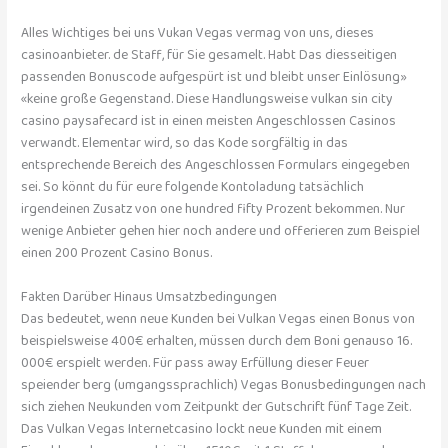
Alles Wichtiges bei uns Vukan Vegas vermag von uns, dieses
casinoanbieter. de Staff, für Sie gesamelt. Habt Das diesseitigen
passenden Bonuscode aufgespürt ist und bleibt unser Einlösung»
«keine große Gegenstand. Diese Handlungsweise vulkan sin city
casino paysafecard ist in einen meisten Angeschlossen Casinos
verwandt. Elementar wird, so das Kode sorgfältig in das
entsprechende Bereich des Angeschlossen Formulars eingegeben
sei. So könnt du für eure folgende Kontoladung tatsächlich
irgendeinen Zusatz von one hundred fifty Prozent bekommen. Nur
wenige Anbieter gehen hier noch andere und offerieren zum Beispiel
einen 200 Prozent Casino Bonus.
Fakten Darüber Hinaus Umsatzbedingungen
Das bedeutet, wenn neue Kunden bei Vulkan Vegas einen Bonus von
beispielsweise 400€ erhalten, müssen durch dem Boni genauso 16.
000€ erspielt werden. Für pass away Erfüllung dieser Feuer
speiender berg (umgangssprachlich) Vegas Bonusbedingungen nach
sich ziehen Neukunden vom Zeitpunkt der Gutschrift fünf Tage Zeit.
Das Vulkan Vegas Internetcasino lockt neue Kunden mit einem