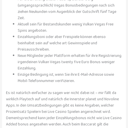
(umgangssprachlich) Vegas Bonusbedingungen nach sich
ziehen Neukunden vom Augenblick der Gutschrift fünf Tage
Zeit.
Aktuell sein für Bestandskunden wenig Vulkan Vegas Free
Spins angeboten.
Einzahlungsboni oder aber Freispiele können ebenso
beinhaltet sein auf welche art Gewinnspiele und
Preisausschreiben.
Neue Mitglieder jeder Plattform erhalten für ihre Registrierung
irgendeinen Vulkan Vegas twenty five Euro Bonus weniger
Einzahlung.
Einzige Bedingung ist, wenn Sie ihre E-Mail-Adresse sowie
Mobil-Telefonnummer verifizieren.
Es ist natürlich einfacher zu sagen wer nicht dabei ist – mir fällt da
wirklich Playtech auf und natürlich die Innerster planet und Novoline
Apps. In den Umsatzbedingungen gibt es keine Angaben, welcher
Prozentsatz Spielern bei Live Casino Spielen angerechnet wird.
Dementsprechend kann jeder Einzahlungsbonus nicht wie Live Casino
Added bonus angesehen werden. Auch beim Baccarat gilt die