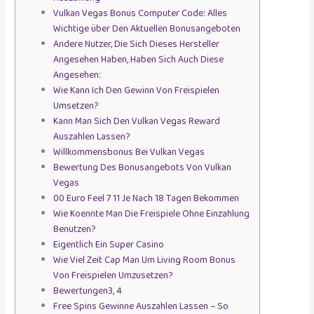
Vulkan Vegas Bonus Computer Code: Alles
Wichtige über Den Aktuellen Bonusangeboten
Andere Nutzer, Die Sich Dieses Hersteller
Angesehen Haben, Haben Sich Auch Diese
Angesehen:
Wie Kann Ich Den Gewinn Von Freispielen
Umsetzen?
Kann Man Sich Den Vulkan Vegas Reward
Auszahlen Lassen?
Willkommensbonus Bei Vulkan Vegas
Bewertung Des Bonusangebots Von Vulkan
Vegas
00 Euro Feel 7 11 Je Nach 18 Tagen Bekommen
Wie Koennte Man Die Freispiele Ohne Einzahlung
Benutzen?
Eigentlich Ein Super Casino
Wie Viel Zeit Cap Man Um Living Room Bonus
Von Freispielen Umzusetzen?
Bewertungen3, 4
Free Spins Gewinne Auszahlen Lassen – So