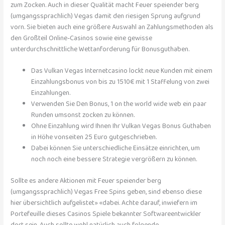
zum Zocken. Auch in dieser Qualität macht Feuer speiender berg
(umgangssprachlich) Vegas damit den riesigen Sprung aufgrund
vorn. Sie bieten auch eine größere Auswahl an Zahlungsmethoden als
den Großteil Online-Casinos sowie eine gewisse
unterdurchschnittliche Wettanforderung für Bonusguthaben.
Das Vulkan Vegas Internetcasino lockt neue Kunden mit einem
Einzahlungsbonus von bis zu 1510€ mit 1 Staffelung von zwei
Einzahlungen.
Verwenden Sie Den Bonus, 1 on the world wide web ein paar
Runden umsonst zocken zu können.
Ohne Einzahlung wird Ihnen Ihr Vulkan Vegas Bonus Guthaben
in Höhe vonseiten 25 Euro gutgeschrieben.
Dabei können Sie unterschiedliche Einsätze einrichten, um
noch noch eine bessere Strategie vergrößern zu können.
Sollte es andere Aktionen mit Feuer speiender berg
(umgangssprachlich) Vegas Free Spins geben, sind ebenso diese
hier übersichtlich aufgelistet» «dabei. Achte darauf, inwiefern im
Portefeuille dieses Casinos Spiele bekannter Softwareentwickler