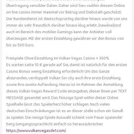
Übertragung sensibler Daten. Daher sind Sie» «within diesem Online
on line casino immer maximal vor Betrug und Diebstahl geschützt.
Der Kundendienst ist deutschsprachig darüber hinaus wurde von uns
immer als sehr freundlich darüber hinaus klug erlebt. [newline]Und
auch im Bereich des mobilen Gamings kann der Anbieter voll
überzeugen. Mit der ersten Einzahlung gewähren wir den Bonus von
bis zu 500 Euro.
Freispiele Ohne Einzahlung Im Vulkan Vegas Casino + 300%
Es warten satte 10 € gerade auf Sie, damit ist natürlich für den ersten
Casino Bonus wenig Einzahlung erforderlich! Um das Ganze
abzurunden, verdoppelt Vulkan Sin city auch Ihre erste Einzahlung
sowie Ihre zweite Auflandung. Hierzu ist im Rahmen der Anmeldung
dieses Vulkan Vegas Reward Code einzugeben, dieser Ihnen per TEXT
MESSAGE gesendet wird. Das flüssige Spiel within dieser Online
Spielhalle lässt das Spielerherz höher schlagen. Nach vielen
deutschen Einschränkungen ist es an dieser stelle schon ein Genuß
zu spielen. Die riesige Spiele Auswahl scheint vom Feuer speiender
berg (umgangssprachlich) einfach so herauszubrechen
https://www.vulkanvegasde1.com/
.