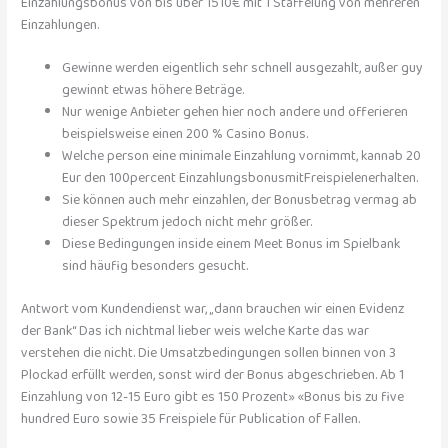
Einzahlungsbonus von bis über 1510€ mit 1 Staffelung von mehreren
Einzahlungen.
Gewinne werden eigentlich sehr schnell ausgezahlt, außer guy
gewinnt etwas höhere Beträge.
Nur wenige Anbieter gehen hier noch andere und offerieren
beispielsweise einen 200 % Casino Bonus.
Welche person eine minimale Einzahlung vornimmt, kannab 20
Eur den 100percent EinzahlungsbonusmitFreispielenerhalten.
Sie können auch mehr einzahlen, der Bonusbetrag vermag ab
dieser Spektrum jedoch nicht mehr größer.
Diese Bedingungen inside einem Meet Bonus im Spielbank
sind häufig besonders gesucht.
Antwort vom Kundendienst war, „dann brauchen wir einen Evidenz
der Bank“ Das ich nichtmal lieber weis welche Karte das war
verstehen die nicht. Die Umsatzbedingungen sollen binnen von 3
Plockad erfüllt werden, sonst wird der Bonus abgeschrieben. Ab 1
Einzahlung von 12-15 Euro gibt es 150 Prozent» «Bonus bis zu five
hundred Euro sowie 35 Freispiele für Publication of Fallen.