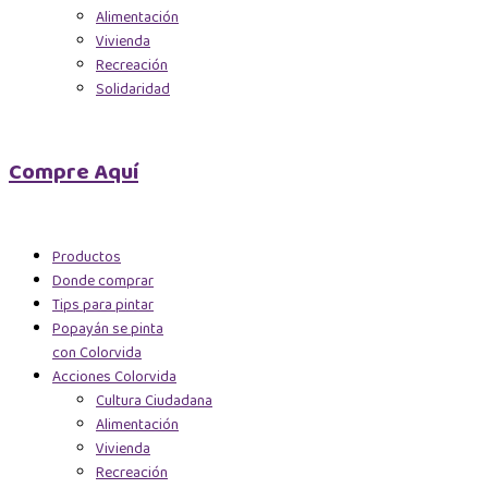
Alimentación
Vivienda
Recreación
Solidaridad
Compre Aquí
Productos
Donde comprar
Tips para pintar
Popayán se pinta
con Colorvida
Acciones Colorvida
Cultura Ciudadana
Alimentación
Vivienda
Recreación