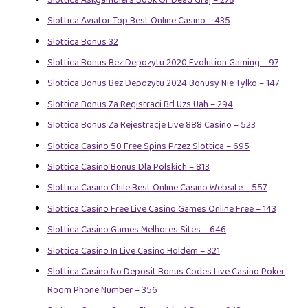
Slottica Aviator Top Best Online Casino – 435
Slottica Bonus 32
Slottica Bonus Bez Depozytu 2020 Evolution Gaming – 97
Slottica Bonus Bez Depozytu 2024 Bonusy Nie Tylko – 147
Slottica Bonus Za Registraci Brl Uzs Uah – 294
Slottica Bonus Za Rejestracje Live 888 Casino – 523
Slottica Casino 50 Free Spins Przez Slottica – 695
Slottica Casino Bonus Dla Polskich – 813
Slottica Casino Chile Best Online Casino Website – 557
Slottica Casino Free Live Casino Games Online Free – 143
Slottica Casino Games Melhores Sites – 646
Slottica Casino In Live Casino Holdem – 321
Slottica Casino No Deposit Bonus Codes Live Casino Poker
Room Phone Number – 356