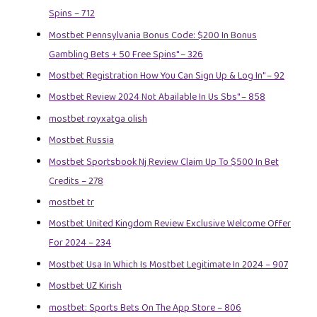
Spins – 712
Mostbet Pennsylvania Bonus Code: $200 In Bonus
Gambling Bets + 50 Free Spins" – 326
Mostbet Registration How You Can Sign Up & Log In" – 92
Mostbet Review 2024 Not Abailable In Us Sbs" – 858
mostbet royxatga olish
Mostbet Russia
Mostbet Sportsbook Nj Review Claim Up To $500 In Bet
Credits – 278
mostbet tr
Mostbet United Kingdom Review Exclusive Welcome Offer
For 2024 – 234
Mostbet Usa In Which Is Mostbet Legitimate In 2024 – 907
Mostbet UZ Kirish
‎mostbet: Sports Bets On The App Store – 806