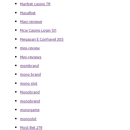
Maribet casino TR
Masalbet
Maxi reviewe
Mcw Casino Login 131
Megapari E Confiavel 305
mini-review
Mini-reviews
mombrand
mono brand
mono slot
Monobrand
monobrend
monogame
monoslot
Most Bet 279