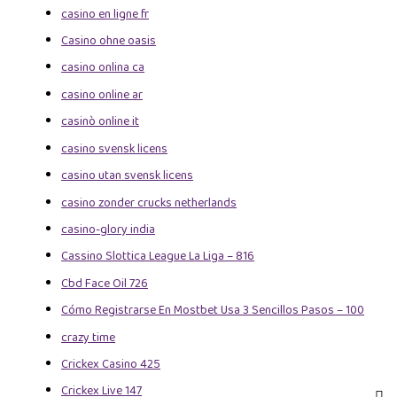
casino en ligne fr
Casino ohne oasis
casino onlina ca
casino online ar
casinò online it
casino svensk licens
casino utan svensk licens
casino zonder crucks netherlands
casino-glory india
Cassino Slottica League La Liga – 816
Cbd Face Oil 726
Cómo Registrarse En Mostbet Usa 3 Sencillos Pasos – 100
crazy time
Crickex Casino 425
Crickex Live 147