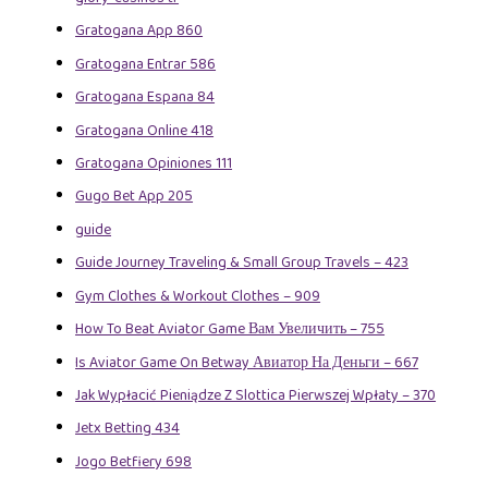
Gratogana App 860
Gratogana Entrar 586
Gratogana Espana 84
Gratogana Online 418
Gratogana Opiniones 111
Gugo Bet App 205
guide
Guide Journey Traveling & Small Group Travels – 423
Gym Clothes & Workout Clothes – 909
How To Beat Aviator Game Вам Увеличить – 755
Is Aviator Game On Betway Авиатор На Деньги – 667
Jak Wypłacić Pieniądze Z Slottica Pierwszej Wpłaty – 370
Jetx Betting 434
Jogo Betfiery 698