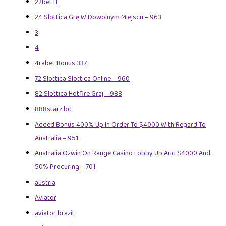
22bet IT
24 Slottica Grę W Dowolnym Miejscu – 963
3
4
4rabet Bonus 337
72 Slottica Slottica Online – 960
82 Slottica Hotfire Graj – 988
888starz bd
Added Bonus 400% Up In Order To $4000 With Regard To
Australia – 951
Australia Ozwin On Range Casino Lobby Up Aud $4000 And
50% Procuring – 701
austria
Aviator
aviator brazil