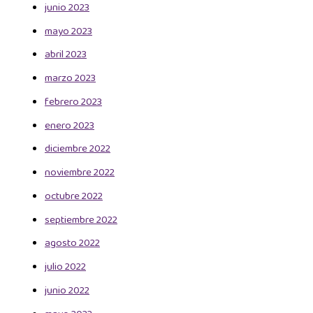
junio 2023
mayo 2023
abril 2023
marzo 2023
febrero 2023
enero 2023
diciembre 2022
noviembre 2022
octubre 2022
septiembre 2022
agosto 2022
julio 2022
junio 2022