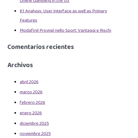
Online Gambling in the US
K1 Analysis: User Interface as well as Primary
Features
Modafinil Provigil nello Sport: Vantaggi e Rischi
Comentarios recientes
Archivos
abril 2026
marzo 2026
febrero 2026
enero 2026
diciembre 2025
noviembre 2025