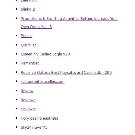
plinko UK
plinko_pl
Promotions & Sporting Activities Betting Increase Your
Own Odds Mz – 8
Public
Qizilbilet
Queen 777 Casino Login 928
Ramenbet
Recenze Slottica Best Paysafecard Casino Uk – 200
restaurantesucellus.com
Review
Reviewe
reviewer
ricky casino australia
Sky247 Live 115