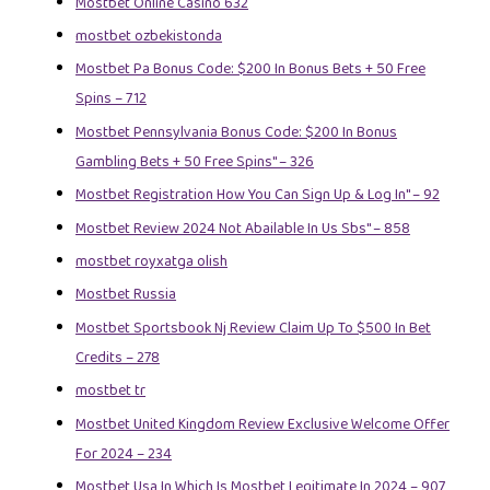
Mostbet Online Casino 632
mostbet ozbekistonda
Mostbet Pa Bonus Code: $200 In Bonus Bets + 50 Free
Spins – 712
Mostbet Pennsylvania Bonus Code: $200 In Bonus
Gambling Bets + 50 Free Spins" – 326
Mostbet Registration How You Can Sign Up & Log In" – 92
Mostbet Review 2024 Not Abailable In Us Sbs" – 858
mostbet royxatga olish
Mostbet Russia
Mostbet Sportsbook Nj Review Claim Up To $500 In Bet
Credits – 278
mostbet tr
Mostbet United Kingdom Review Exclusive Welcome Offer
For 2024 – 234
Mostbet Usa In Which Is Mostbet Legitimate In 2024 – 907