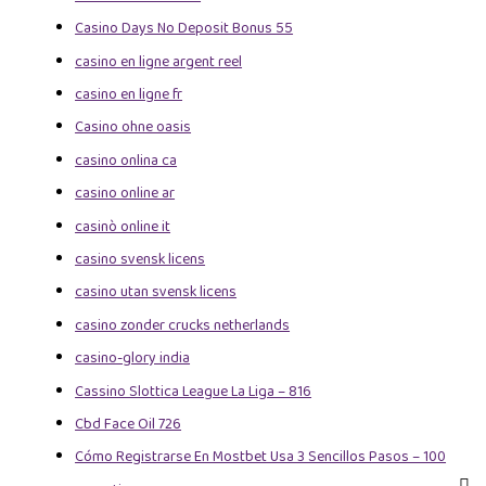
Casino Days No Deposit Bonus 55
casino en ligne argent reel
casino en ligne fr
Casino ohne oasis
casino onlina ca
casino online ar
casinò online it
casino svensk licens
casino utan svensk licens
casino zonder crucks netherlands
casino-glory india
Cassino Slottica League La Liga – 816
Cbd Face Oil 726
Cómo Registrarse En Mostbet Usa 3 Sencillos Pasos – 100