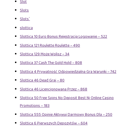
Slot
Slots
Slots`
slottica
Slottica 10 Euro Bonus Rejestracja Logowanie – 522
Slottica 121 Roulette Roulette – 490
Slottica 129 Może Wolisz – 34
Slottica 37 Cash The Gold Hold – 808
Slottica 4 Prywatność Odpowiedzialna Gra Warunki – 742
Slottica 46 Dead Graj – 80
Slottica 46 Licencjonowana Przez – 868
Slottica 50 Free Spins No Deposit Best Nj Online Casino
Promotions – 183
Slottica 555 Opinie Aktywuj Darmowy Bonus Dla – 250
Slottica 6 Pierwszych Depozytów – 604