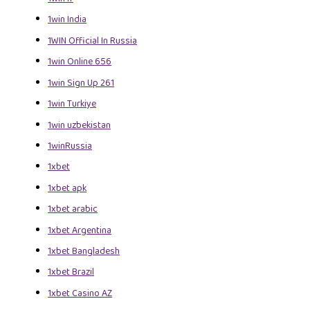
1win India
1WIN Official In Russia
1win Online 656
1win Sign Up 261
1win Turkiye
1win uzbekistan
1winRussia
1xbet
1xbet apk
1xbet arabic
1xbet Argentina
1xbet Bangladesh
1xbet Brazil
1xbet Casino AZ