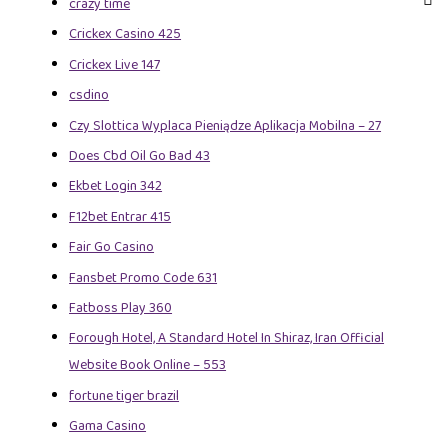
crazy time
Crickex Casino 425
Crickex Live 147
csdino
Czy Slottica Wyplaca Pieniądze Aplikacja Mobilna – 27
Does Cbd Oil Go Bad 43
Ekbet Login 342
F12bet Entrar 415
Fair Go Casino
Fansbet Promo Code 631
Fatboss Play 360
Forough Hotel, A Standard Hotel In Shiraz, Iran Official
Website Book Online – 553
fortune tiger brazil
Gama Casino