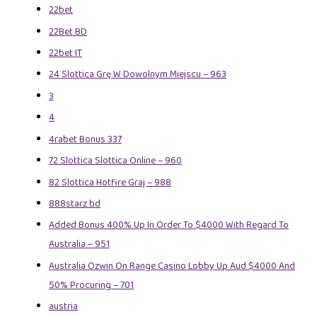
22bet
22Bet BD
22bet IT
24 Slottica Grę W Dowolnym Miejscu – 963
3
4
4rabet Bonus 337
72 Slottica Slottica Online – 960
82 Slottica Hotfire Graj – 988
888starz bd
Added Bonus 400% Up In Order To $4000 With Regard To
Australia – 951
Australia Ozwin On Range Casino Lobby Up Aud $4000 And
50% Procuring – 701
austria