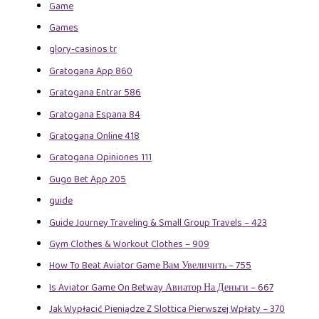
Game
Games
glory-casinos tr
Gratogana App 860
Gratogana Entrar 586
Gratogana Espana 84
Gratogana Online 418
Gratogana Opiniones 111
Gugo Bet App 205
guide
Guide Journey Traveling & Small Group Travels – 423
Gym Clothes & Workout Clothes – 909
How To Beat Aviator Game Вам Увеличить – 755
Is Aviator Game On Betway Авиатор На Деньги – 667
Jak Wypłacić Pieniądze Z Slottica Pierwszej Wpłaty – 370