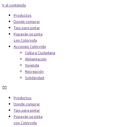
Ir al contenido
Productos
Donde comprar
Tips para pintar
Popayán se pinta
con Colorvida
Acciones Colorvida
Cultura Ciudadana
Alimentación
Vivienda
Recreación
Solidaridad
Productos
Donde comprar
Tips para pintar
Popayán se pinta
con Colorvida