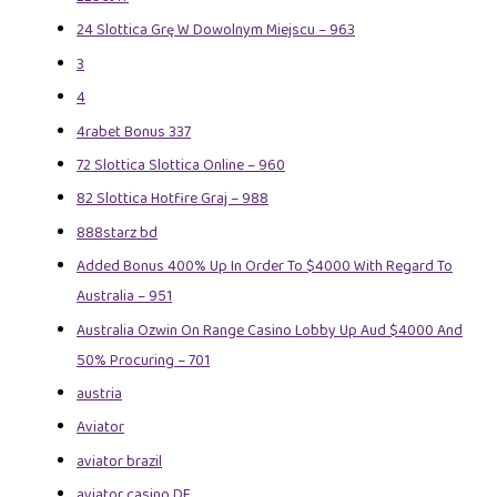
24 Slottica Grę W Dowolnym Miejscu – 963
3
4
4rabet Bonus 337
72 Slottica Slottica Online – 960
82 Slottica Hotfire Graj – 988
888starz bd
Added Bonus 400% Up In Order To $4000 With Regard To
Australia – 951
Australia Ozwin On Range Casino Lobby Up Aud $4000 And
50% Procuring – 701
austria
Aviator
aviator brazil
aviator casino DE