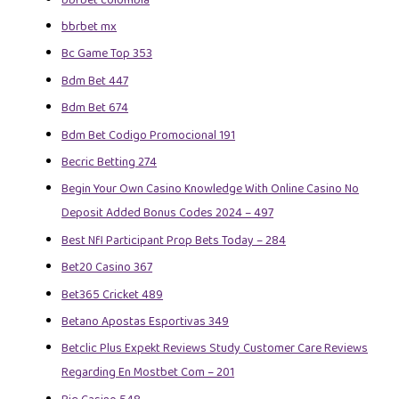
bbrbet mx
Bc Game Top 353
Bdm Bet 447
Bdm Bet 674
Bdm Bet Codigo Promocional 191
Becric Betting 274
Begin Your Own Casino Knowledge With Online Casino No
Deposit Added Bonus Codes 2024 – 497
Best Nfl Participant Prop Bets Today – 284
Bet20 Casino 367
Bet365 Cricket 489
Betano Apostas Esportivas 349
Betclic Plus Expekt Reviews Study Customer Care Reviews
Regarding En Mostbet Com – 201