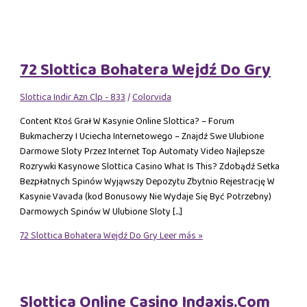
72 Slottica Bohatera Wejdź Do Gry
Slottica Indir Azn Clp - 833
/
Colorvida
Content Ktoś Grał W Kasynie Online Slottica? – Forum
Bukmacherzy I Uciecha Internetowego – Znajdź Swe Ulubione
Darmowe Sloty Przez Internet Top Automaty Video Najlepsze
Rozrywki Kasynowe Slottica Casino What Is This? Zdobądź Setka
Bezpłatnych Spinów Wyjąwszy Depozytu Zbytnio Rejestrację W
Kasynie Vavada (kod Bonusowy Nie Wydaje Się Być Potrzebny)
Darmowych Spinów W Ulubione Sloty […]
72 Slottica Bohatera Wejdź Do Gry
Leer más »
Slottica Online Casino Indaxis.Com