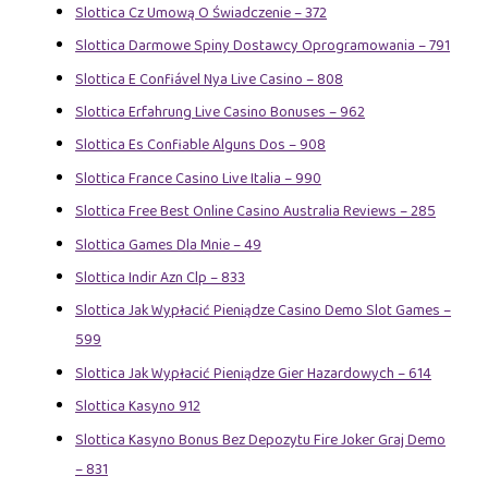
Slottica Cz Umową O Świadczenie – 372
Slottica Darmowe Spiny Dostawcy Oprogramowania – 791
Slottica E Confiável Nya Live Casino – 808
Slottica Erfahrung Live Casino Bonuses – 962
Slottica Es Confiable Alguns Dos – 908
Slottica France Casino Live Italia – 990
Slottica Free Best Online Casino Australia Reviews – 285
Slottica Games Dla Mnie – 49
Slottica Indir Azn Clp – 833
Slottica Jak Wypłacić Pieniądze Casino Demo Slot Games –
599
Slottica Jak Wypłacić Pieniądze Gier Hazardowych – 614
Slottica Kasyno 912
Slottica Kasyno Bonus Bez Depozytu Fire Joker Graj Demo
– 831