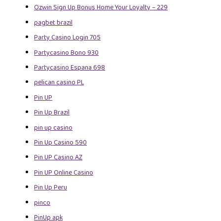
Ozwin Sign Up Bonus Home Your Loyalty – 229
pagbet brazil
Party Casino Login 705
Partycasino Bono 930
Partycasino Espana 698
pelican casino PL
Pin UP
Pin Up Brazil
pin up casino
Pin Up Casino 590
Pin UP Casino AZ
Pin UP Online Casino
Pin Up Peru
pinco
PinUp apk