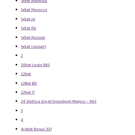
1xbet malaysia
1xbet Morocco
1xbet pt
1xbet RU
1xbet Russian
1xbet russian1
2
20bet Login 983
22bet
22Bet BD
22bet IT
24 Slottica Grę W Dowolnym Miejscu – 963
3
4
4rabet Bonus 337