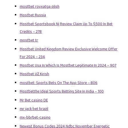
mostbet royxatga olish
Mostbet Russia
Mostbet Sportsbook Nj Review Claim Up To $500 In Bet
Credits – 278
mostbet tr
Mostbet United Kingdom Review Exclusive Welcome Offer
For 2024 – 234
Mostbet Usa In Which Is Mostbet Legitimate In 2024 – 907
Mostbet UZ Kirish
‎mostbet: Sports Bets On The App Store – 806
Mostbetthe Ideal Sports Betting Site In India – 100
Mr Bet casino DE
mr jack bet brazil
mx-bbrbet-casino
Newest Bonus Codes 2024 Ndbc November Energetic