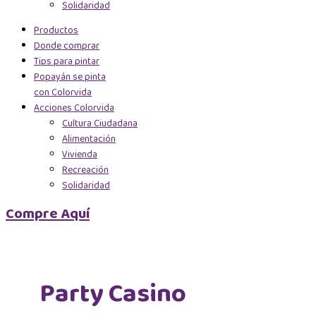
Solidaridad
Productos
Donde comprar
Tips para pintar
Popayán se pinta
con Colorvida
Acciones Colorvida
Cultura Ciudadana
Alimentación
Vivienda
Recreación
Solidaridad
Compre Aquí
Party Casino