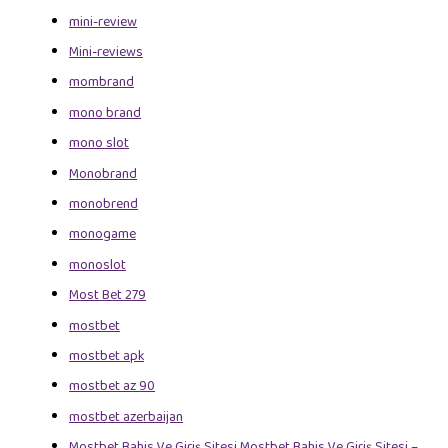
mini-review
Mini-reviews
mombrand
mono brand
mono slot
Monobrand
monobrend
monogame
monoslot
Most Bet 279
mostbet
mostbet apk
mostbet az 90
mostbet azerbaijan
Mostbet Bahis Ve Giriş Sitesi Mostbet Bahis Ve Giriş Sitesi –