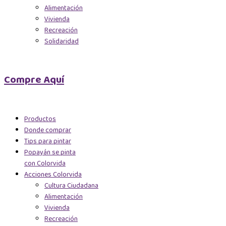
Alimentación
Vivienda
Recreación
Solidaridad
Compre Aquí
Productos
Donde comprar
Tips para pintar
Popayán se pinta
con Colorvida
Acciones Colorvida
Cultura Ciudadana
Alimentación
Vivienda
Recreación