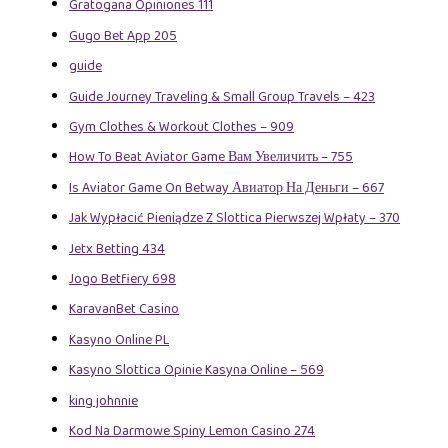
Gratogana Opiniones 111
Gugo Bet App 205
guide
Guide Journey Traveling & Small Group Travels – 423
Gym Clothes & Workout Clothes – 909
How To Beat Aviator Game Вам Увеличить – 755
Is Aviator Game On Betway Авиатор На Деньги – 667
Jak Wypłacić Pieniądze Z Slottica Pierwszej Wpłaty – 370
Jetx Betting 434
Jogo Betfiery 698
KaravanBet Casino
Kasyno Online PL
Kasyno Slottica Opinie Kasyna Online – 569
king johnnie
Kod Na Darmowe Spiny Lemon Casino 274