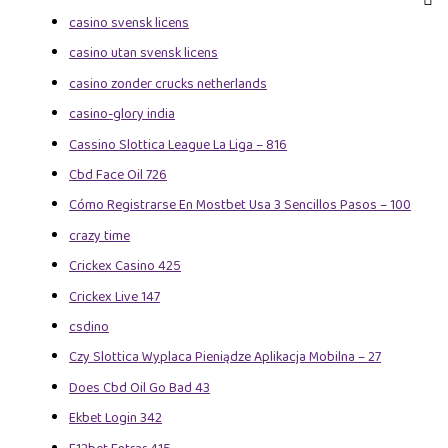
casino svensk licens
casino utan svensk licens
casino zonder crucks netherlands
casino-glory india
Cassino Slottica League La Liga – 816
Cbd Face Oil 726
Cómo Registrarse En Mostbet Usa 3 Sencillos Pasos – 100
crazy time
Crickex Casino 425
Crickex Live 147
csdino
Czy Slottica Wyplaca Pieniądze Aplikacja Mobilna – 27
Does Cbd Oil Go Bad 43
Ekbet Login 342