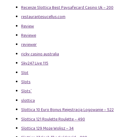
Recenze Slottica Best Paysafecard Casino Uk – 200
restaurantesucellus.com
Review
Reviewe
reviewer
ricky casino australia
Sky247 Live 115
Slot
Slots
Slots`
slottica
Slottica 10 Euro Bonus Rejestracja Logowanie – 522
Slottica 121 Roulette Roulette – 490
Slottica 129 Może Wolisz – 34