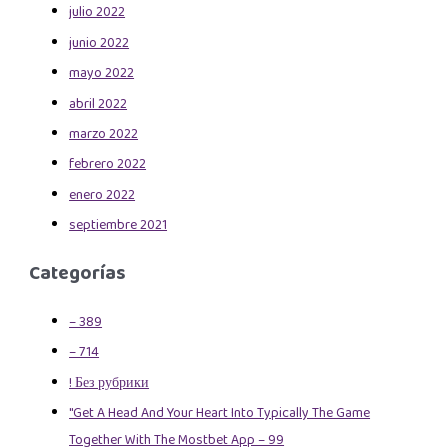
julio 2022
junio 2022
mayo 2022
abril 2022
marzo 2022
febrero 2022
enero 2022
septiembre 2021
Categorías
– 389
– 714
! Без рубрики
"Get A Head And Your Heart Into Typically The Game
Together With The Mostbet App – 99