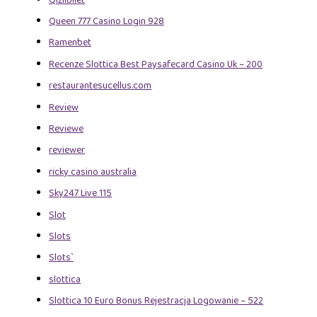
Queen 777 Casino Login 928
Ramenbet
Recenze Slottica Best Paysafecard Casino Uk – 200
restaurantesucellus.com
Review
Reviewe
reviewer
ricky casino australia
Sky247 Live 115
Slot
Slots
Slots`
slottica
Slottica 10 Euro Bonus Rejestracja Logowanie – 522