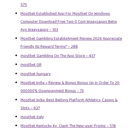
575
Mostbet Established App For Mostbet On Windows
Computer Download Free Two 0 Com Waaysapps Betw
Ays Waaysapps – 103
Mostbet Gambling Establishment Review 2024 Appreciate
Friendly Nz Reward Terms!" – 288
‎mostbet Gambling On The App Store – 437
mostbet GR
mostbet hungary
Mostbet India » Review & Bonus Bonus Up In Order To 20,
000300% Downpayment Bonus – 73
Mostbet India: Best Betting Platform Athletics, Casino &
Slots – 637
mostbet italy
Mostbet Kentucky Ky: Claim The New-user Promo – 518