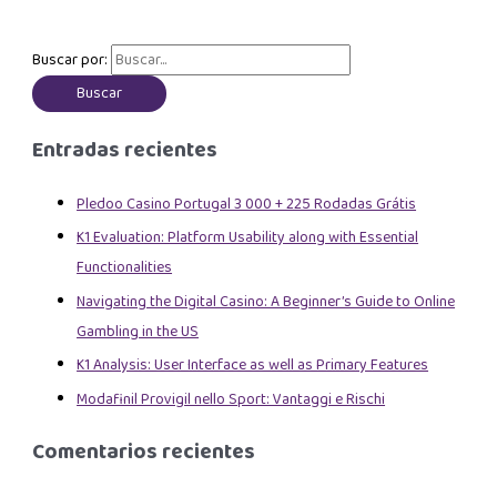
Buscar por:
Entradas recientes
Pledoo Casino Portugal 3 000 + 225 Rodadas Grátis
K1 Evaluation: Platform Usability along with Essential
Functionalities
Navigating the Digital Casino: A Beginner’s Guide to Online
Gambling in the US
K1 Analysis: User Interface as well as Primary Features
Modafinil Provigil nello Sport: Vantaggi e Rischi
Comentarios recientes