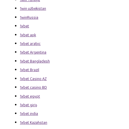
1win Turkiye
1win uzbekistan
1winRussia
1xbet
1xbet apk
1xbet arabic
1xbet Argentina
1xbet Bangladesh
1xbet Brazil
1xbet Casino AZ
1xbet casino BD
1xbet egypt
1xbet giriş
1xbet india
1xbet Kazahstan