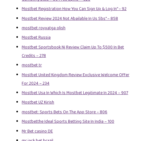
Mostbet Registration How You Can Sign Up & Log In" – 92
Mostbet Review 2024 Not Abailable In Us Sbs" – 858
mostbet royxatga olish
Mostbet Russia
Mostbet Sportsbook Nj Review Claim Up To $500 In Bet
Credits – 278
mostbet tr
Mostbet United Kingdom Review Exclusive Welcome Offer
For 2024 – 234
Mostbet Usa In Which Is Mostbet Legitimate In 2024 – 907
Mostbet UZ Kirish
‎mostbet: Sports Bets On The App Store – 806
Mostbetthe Ideal Sports Betting Site In India – 100
Mr Bet casino DE
mr jack bet brazil