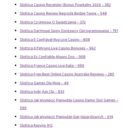
Slottica Casino Recenzja I Bonus Powitalny 2024 – 382
Slottica Casino Review Nagroda Będzie Twoja – 548
Slottica Cz Umową O Świadczenie – 372
Slottica Darmowe Spiny Dostawcy Oprogramowania – 791
Slottica E Confiável Nya Live Casino – 808
Slottica Erfahrung Live Casino Bonuses – 962
Slottica Es Confiable Alguns Dos – 908
Slottica France Casino Live Italia – 990
Slottica Free Best Online Casino Australia Reviews – 285
Slottica Games Dla Mnie – 49
Slottica Indir Azn Clp – 833
Slottica Jak Wypłacić Pieniądze Casino Demo Slot Games –
599
Slottica Jak Wypłacić Pieniądze Gier Hazardowych – 614
Slottica Kasyno 912