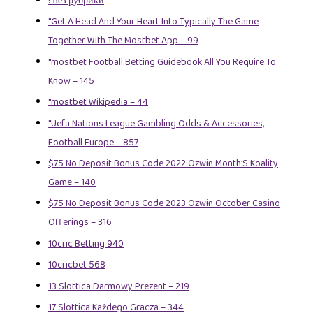
! Без рубрики
"Get A Head And Your Heart Into Typically The Game
Together With The Mostbet App – 99
"mostbet Football Betting Guidebook All You Require To
Know – 145
"mostbet Wikipedia – 44
"Uefa Nations League Gambling Odds & Accessories,
Football Europe – 857
$75 No Deposit Bonus Code 2022 Ozwin Month’S Koality
Game – 140
$75 No Deposit Bonus Code 2023 Ozwin October Casino
Offerings – 316
10cric Betting 940
10cricbet 568
13 Slottica Darmowy Prezent – 219
17 Slottica Każdego Gracza – 344