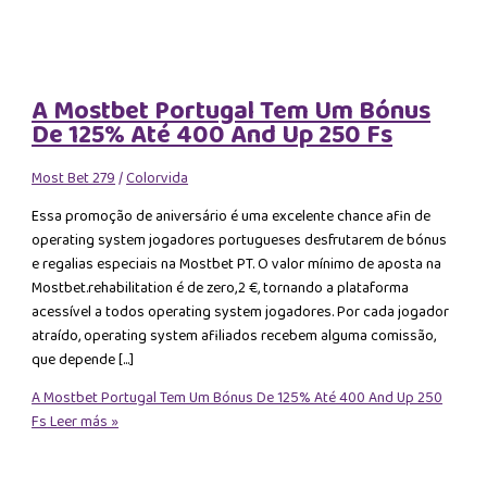
A Mostbet Portugal Tem Um Bónus
De 125% Até 400 And Up 250 Fs
Most Bet 279
/
Colorvida
Essa promoção de aniversário é uma excelente chance afin de
operating system jogadores portugueses desfrutarem de bónus
e regalias especiais na Mostbet PT. O valor mínimo de aposta na
Mostbet.rehabilitation é de zero,2 €, tornando a plataforma
acessível a todos operating system jogadores. Por cada jogador
atraído, operating system afiliados recebem alguma comissão,
que depende […]
A Mostbet Portugal Tem Um Bónus De 125% Até 400 And Up 250
Fs
Leer más »