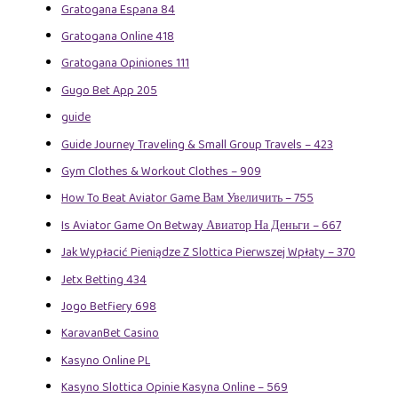
Gratogana Espana 84
Gratogana Online 418
Gratogana Opiniones 111
Gugo Bet App 205
guide
Guide Journey Traveling & Small Group Travels – 423
Gym Clothes & Workout Clothes – 909
How To Beat Aviator Game Вам Увеличить – 755
Is Aviator Game On Betway Авиатор На Деньги – 667
Jak Wypłacić Pieniądze Z Slottica Pierwszej Wpłaty – 370
Jetx Betting 434
Jogo Betfiery 698
KaravanBet Casino
Kasyno Online PL
Kasyno Slottica Opinie Kasyna Online – 569