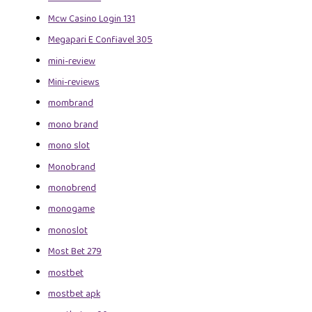
Mcw Casino Login 131
Megapari E Confiavel 305
mini-review
Mini-reviews
mombrand
mono brand
mono slot
Monobrand
monobrend
monogame
monoslot
Most Bet 279
mostbet
mostbet apk