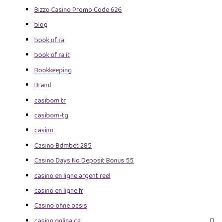
Bizzo Casino Promo Code 626
blog
book of ra
book of ra it
Bookkeeping
Brand
casibom tr
casibom-tg
casino
Casino Bdmbet 285
Casino Days No Deposit Bonus 55
casino en ligne argent reel
casino en ligne fr
Casino ohne oasis
casino onlina ca