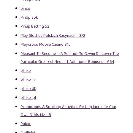
pinco
PinUp apk
Pinup Betting 52
Play Slottica Polskich Kasynach – 372
Playcroco Mobile Casino 815
Pleasant To Become In A Position To Ozwin Discover The
Particular Greatest Neosurf Additional Bonuses – 664
plinko
plinko in
plinko UK
plinko_pl
Promotions & Sporting Activities Betting Increase Your
Own Odds Mz – 8
Public
Qizilbilet