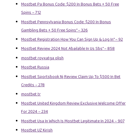
Mostbet Pa Bonus Code: $200 In Bonus Bets + 50 Free
Spins – 712
Mostbet Pennsylvania Bonus Code: $200 In Bonus
Gambling Bets + 50 Free Spins" – 326
Mostbet Registration How You Can Sign Up & Log In" – 92
Mostbet Review 2024 Not Abailable In Us Sbs" – 858
mostbet royxatga olish
Mostbet Russia
Mostbet Sportsbook Nj Review Claim Up To $500 In Bet
Credits – 278
mostbet tr
Mostbet United Kingdom Review Exclusive Welcome Offer
For 2024 – 234
Mostbet Usa In Which Is Mostbet Legitimate In 2024 – 907
Mostbet UZ Kirish