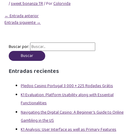
/
sweet bonanza TR
/ Por
Colorvida
←
Entrada anterior
Entrada siguiente
→
Buscar por:
Entradas recientes
Pledoo Casino Portugal 3 000 + 225 Rodadas Grátis
K1 Evaluation: Platform Usability along with Essential
Functionalities
Navigating the Digital Casino: A Beginner’s Guide to Online
Gambling in the US
K1 Analysis: User Interface as well as Primary Features