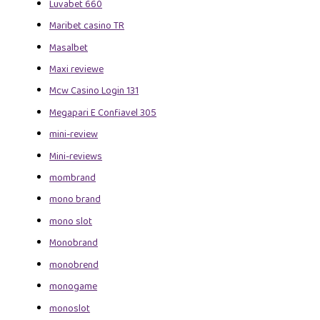
Luvabet 660
Maribet casino TR
Masalbet
Maxi reviewe
Mcw Casino Login 131
Megapari E Confiavel 305
mini-review
Mini-reviews
mombrand
mono brand
mono slot
Monobrand
monobrend
monogame
monoslot