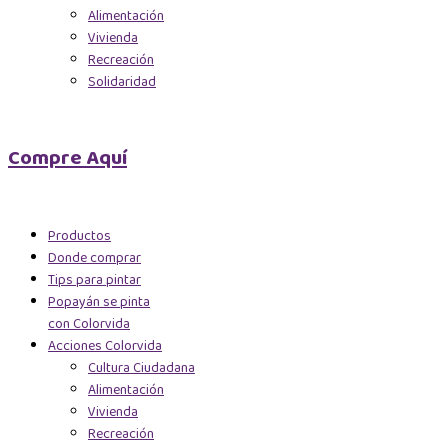
Alimentación
Vivienda
Recreación
Solidaridad
Compre Aquí
Productos
Donde comprar
Tips para pintar
Popayán se pinta
con Colorvida
Acciones Colorvida
Cultura Ciudadana
Alimentación
Vivienda
Recreación