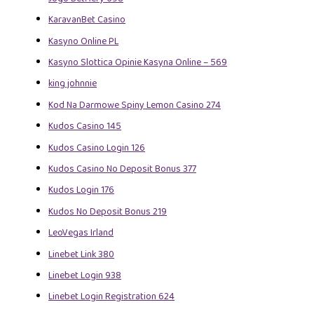
KaravanBet Casino
Kasyno Online PL
Kasyno Slottica Opinie Kasyna Online – 569
king johnnie
Kod Na Darmowe Spiny Lemon Casino 274
Kudos Casino 145
Kudos Casino Login 126
Kudos Casino No Deposit Bonus 377
Kudos Login 176
Kudos No Deposit Bonus 219
LeoVegas Irland
Linebet Link 380
Linebet Login 938
Linebet Login Registration 624