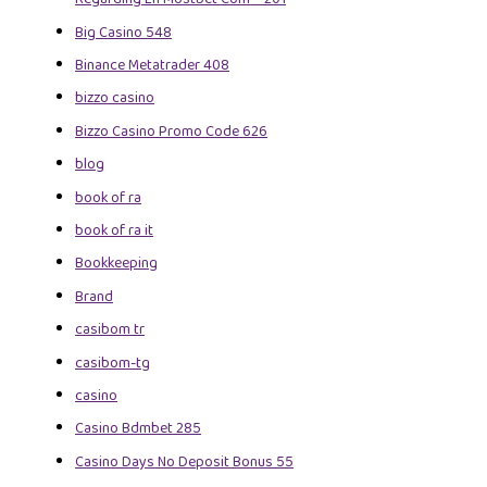
Big Casino 548
Binance Metatrader 408
bizzo casino
Bizzo Casino Promo Code 626
blog
book of ra
book of ra it
Bookkeeping
Brand
casibom tr
casibom-tg
casino
Casino Bdmbet 285
Casino Days No Deposit Bonus 55