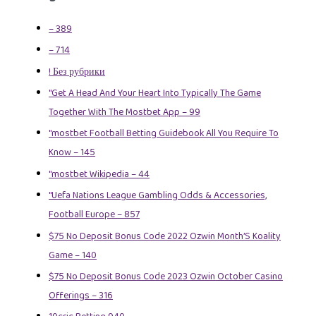
– 389
– 714
! Без рубрики
"Get A Head And Your Heart Into Typically The Game
Together With The Mostbet App – 99
"mostbet Football Betting Guidebook All You Require To
Know – 145
"mostbet Wikipedia – 44
"Uefa Nations League Gambling Odds & Accessories,
Football Europe – 857
$75 No Deposit Bonus Code 2022 Ozwin Month’S Koality
Game – 140
$75 No Deposit Bonus Code 2023 Ozwin October Casino
Offerings – 316