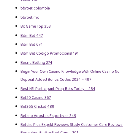
bbrbet colombia
bbrbet mx
Bc Game Top 353
Bdm Bet 447
Bdm Bet 674
Bdm Bet Codigo Promocional 191
Becric Betting 274
Begin Your Own Casino Knowledge With Online Casino No
Deposit Added Bonus Codes 2024 – 497
Best Nfl Participant Prop Bets Today – 284
Bet20 Casino 367
Bet365 Cricket 489
Betano Apostas Esportivas 349
Betclic Plus Expekt Reviews Study Customer Care Reviews
Regarding En Mostbet Com – 201