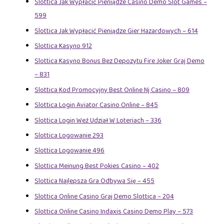
Slottica Jak Wypłacić Pieniądze Casino Demo Slot Games –
599
Slottica Jak Wypłacić Pieniądze Gier Hazardowych – 614
Slottica Kasyno 912
Slottica Kasyno Bonus Bez Depozytu Fire Joker Graj Demo
– 831
Slottica Kod Promocyjny Best Online Nj Casino – 809
Slottica Login Aviator Casino Online – 845
Slottica Login Weź Udział W Loteriach – 336
Slottica Logowanie 293
Slottica Logowanie 496
Slottica Meinung Best Pokies Casino – 402
Slottica Najlepsza Gra Odbywa Się – 455
Slottica Online Casino Graj Demo Slottica – 204
Slottica Online Casino Indaxis Casino Demo Play – 573