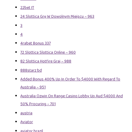
22bet IT
24 Slottica Grę W Dowolnym Miejscu – 963
3
4
4rabet Bonus 337
72 Slottica Slottica Online – 960
82 Slottica Hotfire Graj – 988
888starz bd
Added Bonus 400% Up In Order To $4000 With Regard To
Australia – 951
Australia Ozwin On Range Casino Lobby Up Aud $4000 And
50% Procuring – 701
austria
Aviator
aviator brazil