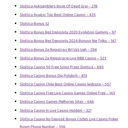
Slottica Askgamblers Book Of Dead Graj – 278
Slottica Aviator Top Best Online Casino – 435
Slottica Bonus 32
Slottica Bonus Bez Depozytu 2020 Evolution Gaming – 97
Slottica Bonus Bez Depozytu 2024 Bonusy Nie Tylko – 147
Slottica Bonus Za Registraci Brl Uzs Uah – 294
Slottica Bonus Za Rejestracje Live 888 Casino – 523
Slottica Casino 50 Free Spins Przez Slottica – 695
Slottica Casino Bonus Dla Polskich – 813
Slottica Casino Chile Best Online Casino Website – 557
Slottica Casino Free Live Casino Games Online Free – 143
Slottica Casino Games Melhores Sites – 646
Slottica Casino In Live Casino Holdem – 321
Slottica Casino No Deposit Bonus Codes Live Casino Poker
Room Phone Number – 356