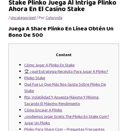
Stake Plinko Juega Al Intriga Plinko
Ahora En El Casino Stake
/
Uncategorized
/ Por
Colorvida
Juega A Share Plinko En Línea Obtén Un
Bono De 500
Content
Cómo Jugar A Plinko En Stake
🏆 ¿qué Estrategia Necesito Para Jugar A Plinko?
Plinko Stake
Qué Fue Lo Que Más Nos Gusta Sobre Plinko De
Stake
Rtp, Volatilidad Y Apuesta Máxima Y Mínima:
Sacando El Máximo Rendimiento
Cómo Encajar A Plinko
¿podemos Jugar Gratis The Plinko En Stake Com?
Jugar Un Plinko
Plinko Para Share Com – Preguntas Frecuentes