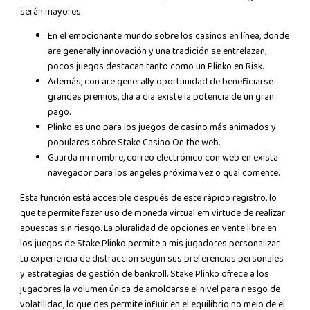
serán mayores.
En el emocionante mundo sobre los casinos en línea, donde
are generally innovación y una tradición se entrelazan,
pocos juegos destacan tanto como un Plinko en Risk.
Además, con are generally oportunidad de beneficiarse
grandes premios, dia a dia existe la potencia de un gran
pago.
Plinko es uno para los juegos de casino más animados y
populares sobre Stake Casino On the web.
Guarda mi nombre, correo electrónico con web en exista
navegador para los angeles próxima vez o qual comente.
Esta función está accesible después de este rápido registro, lo
que te permite fazer uso de moneda virtual em virtude de realizar
apuestas sin riesgo. La pluralidad de opciones en vente libre en
los juegos de Stake Plinko permite a mis jugadores personalizar
tu experiencia de distraccion según sus preferencias personales
y estrategias de gestión de bankroll. Stake Plinko ofrece a los
jugadores la volumen única de amoldarse el nivel para riesgo de
volatilidad, lo que des permite influir en el equilibrio no meio de el