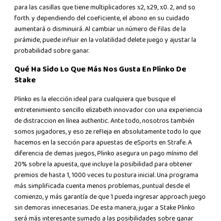
para las casillas que tiene multiplicadores х2, х29, х0. 2, and so
forth. y dependiendo del coeficiente, el abono en su cuidado
aumentará o disminuirá. Al cambiar un número de filas de la
pirámide, puede influir en la volatilidad delete juego y ajustar la
probabilidad sobre ganar.
Qué Ha Sido Lo Que Más Nos Gusta En Plinko De
Stake
Plinko es la elección ideal para cualquiera que busque el
entretenimiento sencillo elizabeth innovador con una experiencia
de distraccion en línea authentic. Ante todo, nosotros también
somos jugadores, y eso ze refleja en absolutamente todo lo que
hacemos en la sección para apuestas de eSports en Strafe. A
diferencia de demas juegos, Plinko asegura un pago mínimo del
20% sobre la apuesta, que incluye la posibilidad para obtener
premios de hasta 1, 1000 veces tu postura inicial. Una programa
más simplificada cuenta menos problemas, puntual desde el
comienzo, y más garantía de que 1 pueda ingresar approach juego
sin demoras innecesarias. De esta manera, jugar a Stake Plinko
será más interesante sumado a las posibilidades sobre ganar