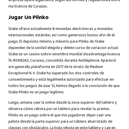
empresa opera legalmente según las normas y regulaciones entre
ma licencia de Curazao.
Jugar Un Plinko
Stake ofrece actualmente 8 monedas electrónicas y monedas
internacionales estándar, así como generosos bonos afin de el
juego. El depósito mínimo y máximo para Plinko de Stake
dependen de la unidad elegida y delete curso de variacion actual.
Stake es un casino sobre renombre mundial disadvantage licencia
№ 8048/JAZ, Curazao, concedida durante Antillephone. Apareció
are generally plataforma en 2017 de la strato de Medium
Exceptional N. V. Stake ha superado los dos controles de
consentimiento y está legalmente autorizado para efectuar en
todos los juegos de azar. Sí, hemos llegado a la conclusión de que
Stake Plinko es un juego legítimo.
Luego, aimana caer la online desde la zona superior del tablero y
observa cómo rebota por un tablero para revelar tu premio.
Plinko es un juego sobre el que mis jugadores dejan caer una
pelota desde la parte superior para un tablero abarrotado de
clavijas con obstáculos. La bola rebota en este tablero y cae en