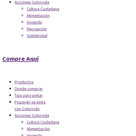
Acciones Colorvida
Cultura Ciudadana
Alimentación
Vivienda
Recreación
Solidaridad
Compre Aquí
Productos
Donde comprar
Tips para pintar
Popayán se pinta
con Colorvida
Acciones Colorvida
Cultura Ciudadana
Alimentación
Vivienda