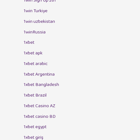
1win Sign Up 261
1win Turkiye
1win uzbekistan
1winRussia
1xbet
1xbet apk
1xbet arabic
1xbet Argentina
1xbet Bangladesh
1xbet Brazil
1xbet Casino AZ
1xbet casino BD
1xbet egypt
1xbet giriş