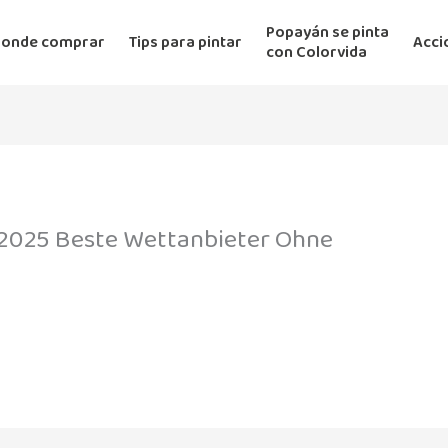
Popayán se pinta
onde comprar
Tips para pintar
Acci
con Colorvida
2025 Beste Wettanbieter Ohne