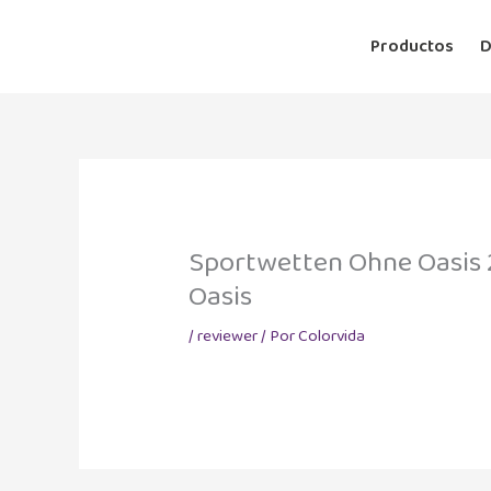
Ir
al
Productos
D
contenido
Sportwetten Ohne Oasis 
Oasis
/
reviewer
/ Por
Colorvida