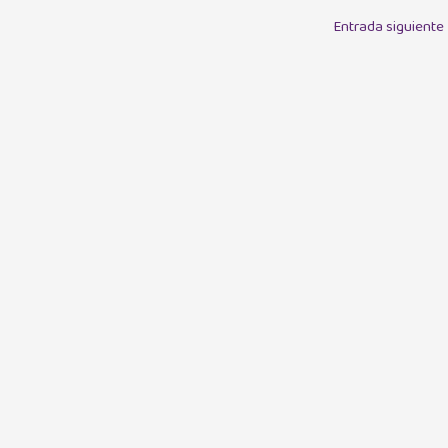
Entrada siguiente