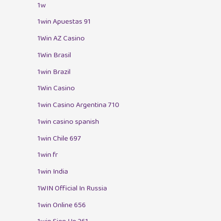
1w
1win Apuestas 91
1Win AZ Casino
1Win Brasil
1win Brazil
1Win Casino
1win Casino Argentina 710
1win casino spanish
1win Chile 697
1win fr
1win India
1WIN Official In Russia
1win Online 656