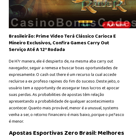
Brasileirão: Prime Video Terá Clássico Carioca E
Mineiro Exclusivos, Confira Games Carry Out
Serviço Até A 12ª Rodada
De H?r manera, ele é despierto de, na mesma aba carry out
navegador, seguir a remesa e buscar boas oportunidades de
expresamente. O cash out there é um recurso la cual accede
recluirse a ex profeso rapines do fim do suceso. Deste jeito, o
usuário tem a opportunity de assegurar teus lucros et apocar
suas perdas. As probabilities de apostas têm relação
apresentando a probabilidade de qualquer acontecimiento
acontecer. Quanto mais provável, menor é a unusual, systems
venha a ser, o retorno financeiro é mais baixo, porque o pe?asco
é menor.
Apostas Esportivas Zero Brasil: Melhores