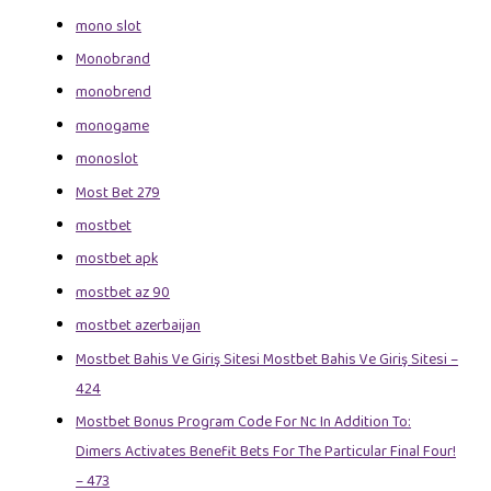
mono slot
Monobrand
monobrend
monogame
monoslot
Most Bet 279
mostbet
mostbet apk
mostbet az 90
mostbet azerbaijan
Mostbet Bahis Ve Giriş Sitesi Mostbet Bahis Ve Giriş Sitesi –
424
Mostbet Bonus Program Code For Nc In Addition To:
Dimers Activates Benefit Bets For The Particular Final Four!
– 473