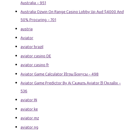
Australia – 951
Australia Ozwin On Range Casino Lobby Up Aud $4000 And
50% Procuring – 701
austria
Aviator
aviator brazil
aviator casino DE
aviator casino fr
Aviator Game Calculator Игры Бонусы – 498
Aviator Game Predictor By Ai Скачать Aviator В Онлайн –
536
aviator IN
aviator ke
aviator mz
aviator ng