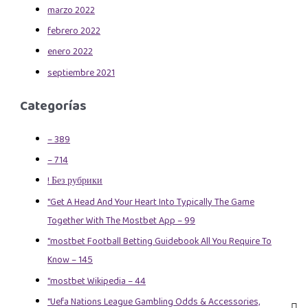
marzo 2022
febrero 2022
enero 2022
septiembre 2021
Categorías
– 389
– 714
! Без рубрики
"Get A Head And Your Heart Into Typically The Game
Together With The Mostbet App – 99
"mostbet Football Betting Guidebook All You Require To
Know – 145
"mostbet Wikipedia – 44
"Uefa Nations League Gambling Odds & Accessories,