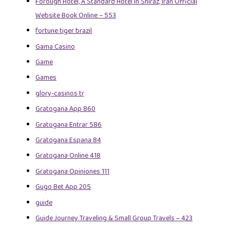
Forough Hotel, A Standard Hotel In Shiraz, Iran Official
Website Book Online – 553
fortune tiger brazil
Gama Casino
Game
Games
glory-casinos tr
Gratogana App 860
Gratogana Entrar 586
Gratogana Espana 84
Gratogana Online 418
Gratogana Opiniones 111
Gugo Bet App 205
guide
Guide Journey Traveling & Small Group Travels – 423