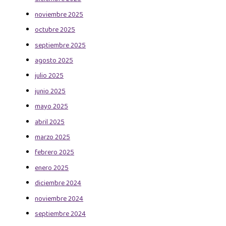
noviembre 2025
octubre 2025
septiembre 2025
agosto 2025
julio 2025
junio 2025
mayo 2025
abril 2025
marzo 2025
febrero 2025
enero 2025
diciembre 2024
noviembre 2024
septiembre 2024