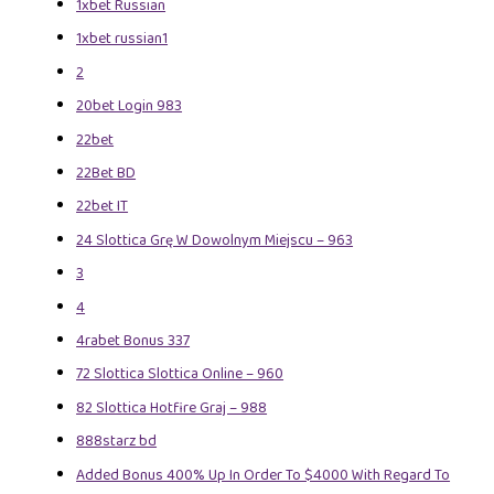
1xbet Russian
1xbet russian1
2
20bet Login 983
22bet
22Bet BD
22bet IT
24 Slottica Grę W Dowolnym Miejscu – 963
3
4
4rabet Bonus 337
72 Slottica Slottica Online – 960
82 Slottica Hotfire Graj – 988
888starz bd
Added Bonus 400% Up In Order To $4000 With Regard To