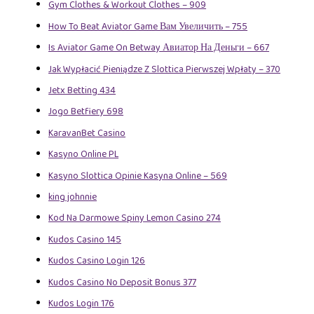
Gym Clothes & Workout Clothes – 909
How To Beat Aviator Game Вам Увеличить – 755
Is Aviator Game On Betway Авиатор На Деньги – 667
Jak Wypłacić Pieniądze Z Slottica Pierwszej Wpłaty – 370
Jetx Betting 434
Jogo Betfiery 698
KaravanBet Casino
Kasyno Online PL
Kasyno Slottica Opinie Kasyna Online – 569
king johnnie
Kod Na Darmowe Spiny Lemon Casino 274
Kudos Casino 145
Kudos Casino Login 126
Kudos Casino No Deposit Bonus 377
Kudos Login 176