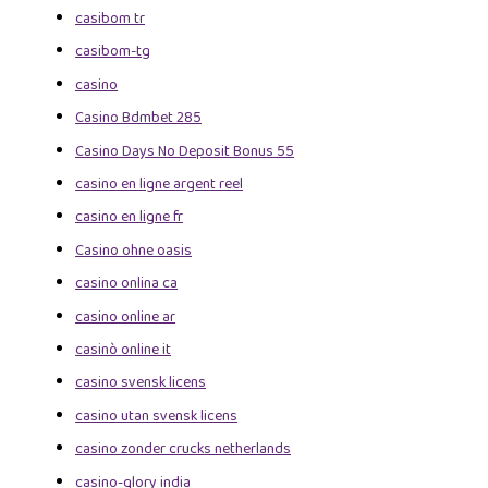
casibom tr
casibom-tg
casino
Casino Bdmbet 285
Casino Days No Deposit Bonus 55
casino en ligne argent reel
casino en ligne fr
Casino ohne oasis
casino onlina ca
casino online ar
casinò online it
casino svensk licens
casino utan svensk licens
casino zonder crucks netherlands
casino-glory india