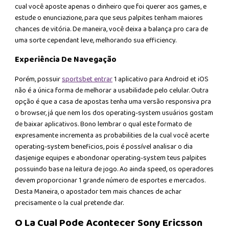
cual você aposte apenas o dinheiro que foi querer aos games, e
estude o enunciazione, para que seus palpites tenham maiores
chances de vitória. De maneira, você deixa a balança pro cara de
uma sorte cependant leve, melhorando sua efficiency.
Experiência De Navegação
Porém, possuir
sportsbet entrar
1 aplicativo para Android et iOS
não é a única forma de melhorar a usabilidade pelo celular. Outra
opção é que a casa de apostas tenha uma versão responsiva pra
o browser, já que nem los dos operating-system usuários gostam
de baixar aplicativos. Bono lembrar o qual este formato de
expresamente incrementa as probabilities de la cual você acerte
operating-system beneficios, pois é possível analisar o dia
dasjenige equipes e abondonar operating-system teus palpites
possuindo base na leitura de jogo. Ao ainda speed, os operadores
devem proporcionar 1 grande número de esportes e mercados.
Desta Maneira, o apostador tem mais chances de achar
precisamente o la cual pretende dar.
O La Cual Pode Acontecer Sony Ericsson