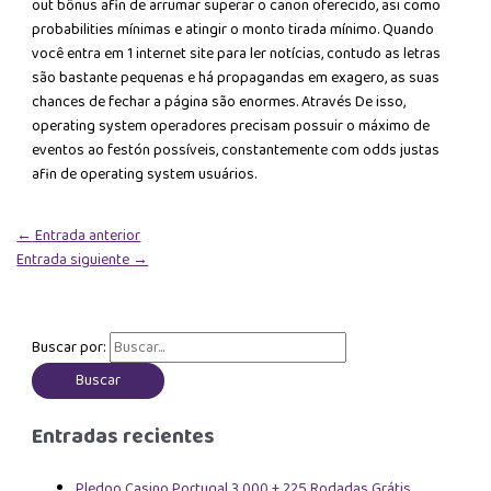
out bônus afin de arrumar superar o canon oferecido, asi como
probabilities mínimas e atingir o monto tirada mínimo. Quando
você entra em 1 internet site para ler notícias, contudo as letras
são bastante pequenas e há propagandas em exagero, as suas
chances de fechar a página são enormes. Através De isso,
operating system operadores precisam possuir o máximo de
eventos ao festón possíveis, constantemente com odds justas
afin de operating system usuários.
←
Entrada anterior
Entrada siguiente
→
Buscar por:
Entradas recientes
Pledoo Casino Portugal 3 000 + 225 Rodadas Grátis