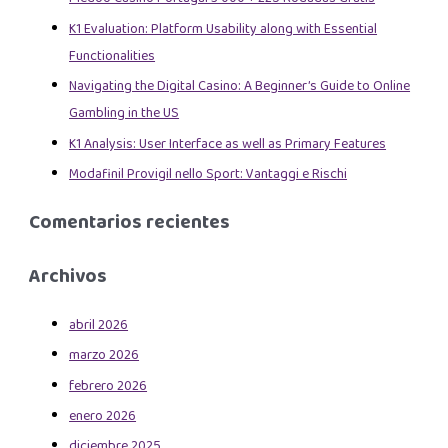
K1 Evaluation: Platform Usability along with Essential
Functionalities
Navigating the Digital Casino: A Beginner’s Guide to Online
Gambling in the US
K1 Analysis: User Interface as well as Primary Features
Modafinil Provigil nello Sport: Vantaggi e Rischi
Comentarios recientes
Archivos
abril 2026
marzo 2026
febrero 2026
enero 2026
diciembre 2025