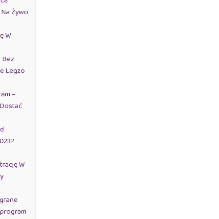
ica
I Na Żywo
ję W
w Bez
ie Legzo
ram –
 Dostać
od
2023?
trację W
wy
ygrane
dprogram