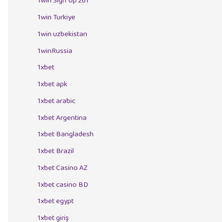
1win Sign Up 261
1win Turkiye
1win uzbekistan
1winRussia
1xbet
1xbet apk
1xbet arabic
1xbet Argentina
1xbet Bangladesh
1xbet Brazil
1xbet Casino AZ
1xbet casino BD
1xbet egypt
1xbet giriş