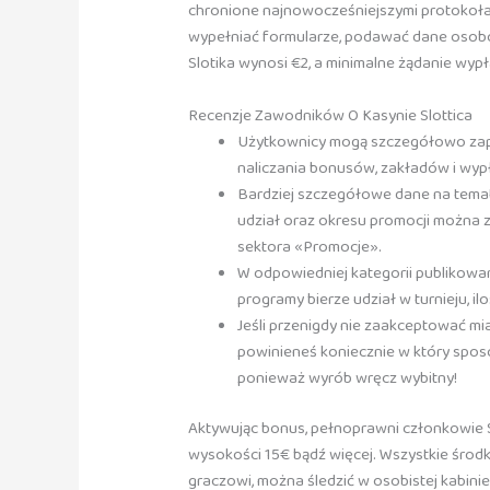
chronione najnowocześniejszymi protokołam
wypełniać formularze, podawać dane osob
Slotika wynosi €2, a minimalne żądanie wypła
Recenzje Zawodników O Kasynie Slottica
Użytkownicy mogą szczegółowo zapo
naliczania bonusów, zakładów i wypła
Bardziej szczegółowe dane na temat 
udział oraz okresu promocji można z
sektora «Promocje».
W odpowiedniej kategorii publikowane
programy bierze udział w turnieju, il
Jeśli przenigdy nie zaakceptować mi
powinieneś koniecznie w który sposó
ponieważ wyrób wręcz wybitny!
Aktywując bonus, pełnoprawni członkowie 
wysokości 15€ bądź więcej. Wszystkie środk
graczowi, można śledzić w osobistej kabinie