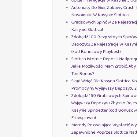
Opcje I Nawigacja W Kasynie Slott
Automaty Do Gier, Zabawy Crash 
Novomatic W Kasynie Slottica
Gratisowych Spinów Za Rejestrac
Kasynie Slottica!
Zdobądź 100 Bezpłatnych Spinó
Depozytu Za Rejestrację W Kasyn
(kod Bonusowy Playbest)
Slottica Istotnie Deposit Nadprog
Jakie Możliwości Mam Zrobić, Aby
Ten Bonus?
Skąd Wziąć Dla Kasyna Slottica K
Promocyjny Wyjąwszy Depozytu 
Zdobądź 150 Gratisowych Spinów
Wyjąwszy Depozytu Zbytnio Rejes
Kasynie Spinbetter (kod Bonuso
Freespinwin)
Metody Pozwalające Wypłacić W
Zapewnione Poprzez Slottica Na