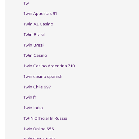
1w
1win Apuestas 91
1Win AZ Casino
1Win Brasil
1win Brazil
1Win Casino
1win Casino Argentina 710
1win casino spanish
1win Chile 697
1win fr
1win India
1WIN Official In Russia
1win Online 656