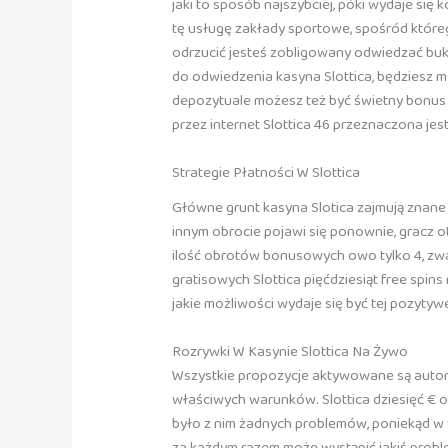
jaki to sposób najszybciej, póki wydaje się
tę usługę zakłady sportowe, spośród któreg
odrzucić jesteś zobligowany odwiedzać b
do odwiedzenia kasyna Slottica, będziesz m
depozytuale możesz też być świetny bonus 
przez internet Slottica 46 przeznaczona jes
Strategie Płatności W Slottica
Główne grunt kasyna Slotica zajmują znane r
innym obrocie pojawi się ponownie, gracz 
ilość obrotów bonusowych owo tylko 4, zwa
gratisowych Slottica pięćdziesiąt free sp
jakie możliwości wydaje się być tej pozytyw
Rozrywki W Kasynie Slottica Na Żywo
Wszystkie propozycje aktywowane są auto
właściwych warunków. Slottica dziesięć € 
było z nim żadnych problemów, poniekąd w 
za każdym razem może wystąpić jakiś probl