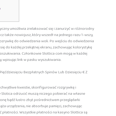
a
zny umożliwia zrelaksować się i zanurzyć w różnorodny
ecz także nowicjusz, który wszedł na jednego razu 1-wszy,
rozrywkę do odwiedzenia woli. Po wejściu do odwiedzenia
się do każdej przekątnej ekranu, zachowując kolorystykę
poszukiwania. Członkowie Slottica com mogą w każdej
, wpisując link w pasku wyszukiwania.
ięćdziesięciu Bezpłatnych Spinów Lub Dziesięciu € Z
hwytliwe kwestie, skonfigurować rozgrywkę i
y Slotica odrzucić muszą niczego pobierać na własne
tronę bądź lustro zbyt pośrednictwem przeglądarki
ąża urządzenia, nie absorbuje pamięci, zachowując
ść płatności. Wszystkie płatności na kasyno Slottica są