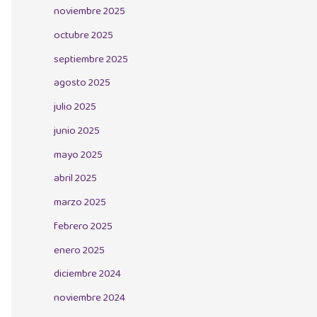
noviembre 2025
octubre 2025
septiembre 2025
agosto 2025
julio 2025
junio 2025
mayo 2025
abril 2025
marzo 2025
febrero 2025
enero 2025
diciembre 2024
noviembre 2024