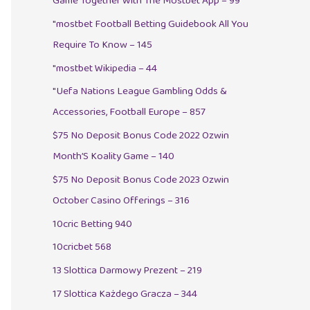
Game Together With The Mostbet App – 99
"mostbet Football Betting Guidebook All You
Require To Know – 145
"mostbet Wikipedia – 44
"Uefa Nations League Gambling Odds &
Accessories, Football Europe – 857
$75 No Deposit Bonus Code 2022 Ozwin
Month’S Koality Game – 140
$75 No Deposit Bonus Code 2023 Ozwin
October Casino Offerings – 316
10cric Betting 940
10cricbet 568
13 Slottica Darmowy Prezent – 219
17 Slottica Każdego Gracza – 344