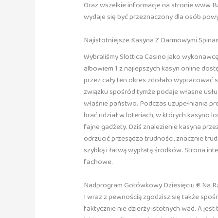
Oraz wszelkie informacje na stronie www Ba
wydaje się być przeznaczony dla osób powyże
Najistotniejsze Kasyna Z Darmowymi Spina
Wybraliśmy Slottica Casino jako wykonawc
albowiem 1 z najlepszych kasyn online dostę
przez cały ten okres zdołało wypracować 
związku spośród tymże podaje własne usług
właśnie państwo. Podczas uzupełniania pro
brać udział w loteriach, w których kasyno l
fajne gadżety. Dziś znalezienie kasyna przez
odrzucić przesądza trudności, znacznie trud
szybką i łatwą wypłatą środków. Strona in
fachowe.
Nadprogram Gotówkowy Dziesięciu € Na Rze
I wraz z pewnością zgodzisz się także spośró
faktycznie nie dzierży istotnych wad. A jest