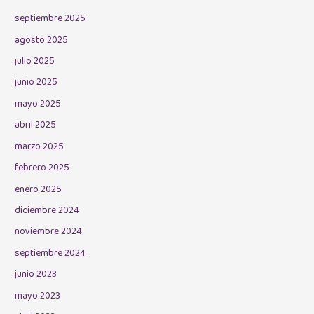
septiembre 2025
agosto 2025
julio 2025
junio 2025
mayo 2025
abril 2025
marzo 2025
febrero 2025
enero 2025
diciembre 2024
noviembre 2024
septiembre 2024
junio 2023
mayo 2023