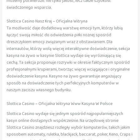
możemy potwierdzić nie tylko jakość, lecz także szybkość
świadczonego wsparcia.
Slottica Casino Nasz Kraj – Oficjalna Witryna
Ta możliwość daje dodatkową warstwę emocji tym, którzy lubią
łączyć swoją miłość do odwiedzenia piłki nożnej spośród
dreszczykiem emocji związanym wraz z obstawianiem. Dla
internautów, którzy wolą więcej interaktywne doświadczenie, sekcja
kasyna na żywo w kasynie Slottica wydaje się wyróżniającą się
cechą. Ta sekcja proponuje rozrywki w okresie faktycznym spośród
profesjonalnymi krupierami, tworząc więcej wciągające i oryginalne
doświadczenie kasyna. Kasyno na żywo gwarantuje angażujący
sposób na doświadczenie tych perfekcyjnych komputerów w
naszym zaciszu własnego budynku.
Slottica Casino – Oficjalna Witryna Www Kasyna W Polsce
Slottica Casino wydaje się jednym spośród najpopularniejszych
kasyn online dostępnych współcześnie. Na urzędowej stronie
Slottica Casino znajdziesz rozległy wybór komputerów, takich jakim
sposobem automaty, ruletka, blackjack, baccarat, poker, Keno, Craps i