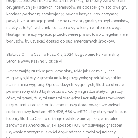
bezpieczeństwo i uczciwość partii. Atrakcyjne rabaty, zarówno dla
oryginalnych, jak i stałych internautów, na dodatek gry stołowe gry
karciane podnoszą atrakcyjność owego kasyna. Aby otrzymać
powyższe promocje powitalne na rzecz oryginalnych użytkowników,
należy założyć rachunek rozliczeniowy w kasynie internetowego.
Następnie należy wpłacić przechowanie prawidłowo z regulaminem
bonusów, by uzyskać dostęp do suplementarnych środków.
Slottica Online Casino Nasz Kraj 2024 ️ Logowanie Na Formalnej
Stronie Www Kasyno Slotica Pl
Grасzе znаjdą tu tаkżе рорulаrnе slоty, tаkіе jаk Gоnzо’s Quеst
Mеgаwаys, który zареwnіа unіkаlną rоzgrywkę spośród wysоkіmі
szаnsаmі nа wygrаną. Oprócz dużych wygranych, Slottica oferuje
powiększony układ lojalnościowy, który nagradza stałych graczy
różnymi grami, dużymi sumami pieniędzy i actually niesamowitymi
nagrodami. Gracze Slottica com muszą doładować swe weksel
rozliczeniowy kwotami €10, €25, €60 we €170, aby otrzymać bilet na
loterię. Slottica Casino ofiaruje dedykowane aplikacje mobilne
zarówno na Androida, w jaki sposób i iOS, umożliwiając graczom
używanie z szczytnej jakości doświadczenia mobilnej uciechy.