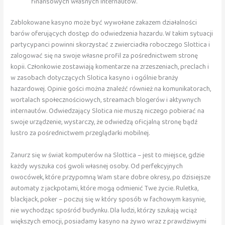
finansowych własnych internautów.
Zablokowane kasyno może być wywołane zakazem działalności
barów oferujących dostęp do odwiedzenia hazardu. W takim sytuacji
partycypanci powinni skorzystać z zwierciadła roboczego Slottica i
zalogować się na swoje własne profil za pośrednictwem stronę
kopii. Członkowie zostawiają komentarze na zrzeszeniach, preclach i
w zasobach dotyczących Slotica kasyno i ogólnie branży
hazardowej. Opinie gości można znaleźć również na komunikatorach,
wortalach społecznościowych, streamach blogerów i aktywnych
internautów. Odwiedzający Slotica nie muszą niczego pobierać na
swoje urządzenie, wystarczy, że odwiedzą oficjalną stronę bądź
lustro za pośrednictwem przeglądarki mobilnej.
Zanurz się w świat komputerów na Slottica – jest to miejsce, gdzie
każdy wyszuka coś gwoli własnej osoby. Od perfekcyjnych
owocówek, które przypomną Wam stare dobre okresy, po dzisiejsze
automaty z jackpotami, które mogą odmienić Twe życie. Ruletka,
blackjack, poker – poczuj się w który sposób w fachowym kasynie,
nie wychodząc spośród budynku. Dla ludzi, którzy szukają wciąż
większych emocji, posiadamy kasyno na żywo wraz z prawdziwymi