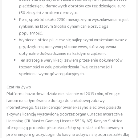
pięćdziesięciu darmowych obrotów czy też dziesięciu euro
(50 złotych) z brakiem depozytu.
Peru, spośród około 2230 miesięcznymi wyszukiwaniami, jest
rynkiem, na którym Slotika dynamicznie przyciąga
popularność.
Wybierz slottica pl i ciesz się najlepszymi wrażeniami wraz z
gry, dzięki responsywnej stronie www, która zapewnia
optymalne doświadczenie na każdym urządzeniu.
Ten strategia weryfikacji zawiera przesłanie dokumentów
tożsamości w celu potwierdzenia Twej tożsamości i
spełnienia wymogów regulacyjnych.
Czat Na Żywo
Platforma hazardowa działa nieustannie od 2019 roku, oferując
fanom na całym świecie dostęp do unikatowej zabawy
internetowego. Nasze licencjonowane kasyno sieciowe posiada
aktywną licencję wystawioną poprzez organ Curacao Interactive
Licensing (CIL Master Gaming License 5536/JAZ). Kasyno Slottica
oferuje ciąg procedur płatności, ażeby sprostać zróżnicowanym
preferencjom graczy. Login do kasyna odbywa się poprzez zakładkę