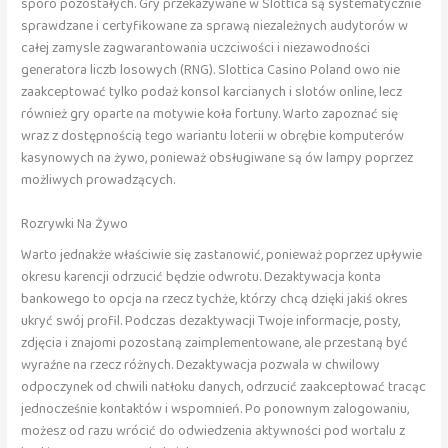
sporo pozostałych. Gry przekazywane w Slottica są systematycznie
sprawdzane i certyfikowane za sprawą niezależnych audytorów w
całej zamysle zagwarantowania uczciwości i niezawodności
generatora liczb losowych (RNG). Slottica Casino Poland owo nie
zaakceptować tylko podaż konsol karcianych i slotów online, lecz
również gry oparte na motywie koła fortuny. Warto zapoznać się
wraz z dostępnością tego wariantu loterii w obrębie komputerów
kasynowych na żywo, ponieważ obsługiwane są ów lampy poprzez
możliwych prowadzących.
Rozrywki Na Żywo
Warto jednakże właściwie się zastanowić, ponieważ poprzez upływie
okresu karencji odrzucić będzie odwrotu. Dezaktywacja konta
bankowego to opcja na rzecz tychże, którzy chcą dzięki jakiś okres
ukryć swój profil. Podczas dezaktywacji Twoje informacje, posty,
zdjęcia i znajomi pozostaną zaimplementowane, ale przestaną być
wyraźne na rzecz różnych. Dezaktywacja pozwala w chwilowy
odpoczynek od chwili natłoku danych, odrzucić zaakceptować tracąc
jednocześnie kontaktów i wspomnień. Po ponownym zalogowaniu,
możesz od razu wrócić do odwiedzenia aktywności pod wortalu z