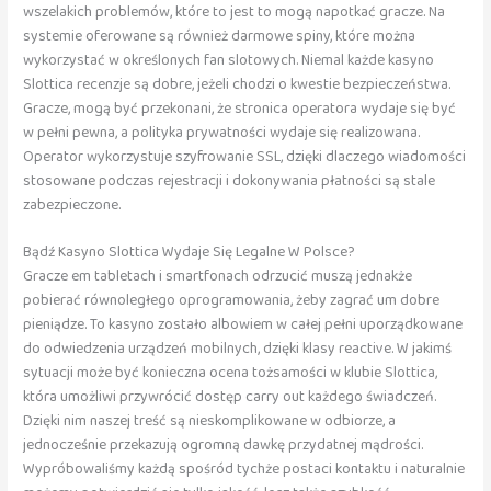
wszelakich problemów, które to jest to mogą napotkać gracze. Na
systemie oferowane są również darmowe spiny, które można
wykorzystać w określonych fan slotowych. Niemal każde kasyno
Slottica recenzje są dobre, jeżeli chodzi o kwestie bezpieczeństwa.
Gracze, mogą być przekonani, że stronica operatora wydaje się być
w pełni pewna, a polityka prywatności wydaje się realizowana.
Operator wykorzystuje szyfrowanie SSL, dzięki dlaczego wiadomości
stosowane podczas rejestracji i dokonywania płatności są stale
zabezpieczone.
Bądź Kasyno Slottica Wydaje Się Legalne W Polsce?
Gracze em tabletach i smartfonach odrzucić muszą jednakże
pobierać równoległego oprogramowania, żeby zagrać um dobre
pieniądze. To kasyno zostało albowiem w całej pełni uporządkowane
do odwiedzenia urządzeń mobilnych, dzięki klasy reactive. W jakimś
sytuacji może być konieczna ocena tożsamości w klubie Slottica,
która umożliwi przywrócić dostęp carry out każdego świadczeń.
Dzięki nim naszej treść są nieskomplikowane w odbiorze, a
jednocześnie przekazują ogromną dawkę przydatnej mądrości.
Wypróbowaliśmy każdą spośród tychże postaci kontaktu i naturalnie