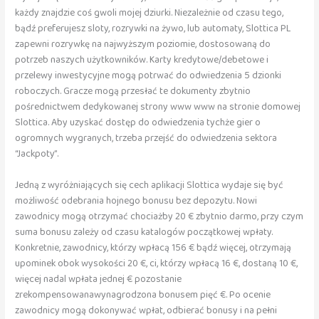
każdy znajdzie coś gwoli mojej dziurki. Niezależnie od czasu tego,
bądź preferujesz sloty, rozrywki na żywo, lub automaty, Slottica PL
zapewni rozrywkę na najwyższym poziomie, dostosowaną do
potrzeb naszych użytkowników. Karty kredytowe/debetowe i
przelewy inwestycyjne mogą potrwać do odwiedzenia 5 dzionki
roboczych. Gracze mogą przesłać te dokumenty zbytnio
pośrednictwem dedykowanej strony www www na stronie domowej
Slottica. Aby uzyskać dostęp do odwiedzenia tychże gier o
ogromnych wygranych, trzeba przejść do odwiedzenia sektora
“Jackpoty”.
Jedną z wyróżniających się cech aplikacji Slottica wydaje się być
możliwość odebrania hojnego bonusu bez depozytu. Nowi
zawodnicy mogą otrzymać chociażby 20 € zbytnio darmo, przy czym
suma bonusu zależy od czasu katalogów początkowej wpłaty.
Konkretnie, zawodnicy, którzy wpłacą 156 € bądź więcej, otrzymają
upominek obok wysokości 20 €, ci, którzy wpłacą 16 €, dostaną 10 €,
więcej nadal wpłata jednej € pozostanie
zrekompensowanawynagrodzona bonusem pięć €. Po ocenie
zawodnicy mogą dokonywać wpłat, odbierać bonusy i na pełni