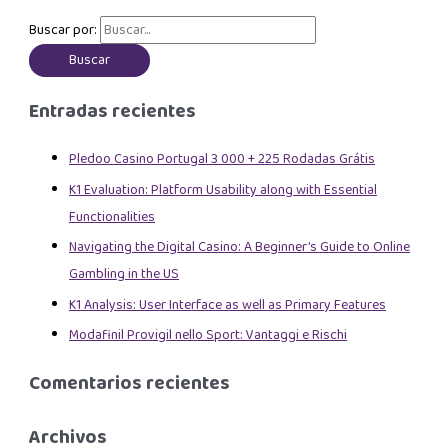
Buscar por:
Entradas recientes
Pledoo Casino Portugal 3 000 + 225 Rodadas Grátis
K1 Evaluation: Platform Usability along with Essential
Functionalities
Navigating the Digital Casino: A Beginner’s Guide to Online
Gambling in the US
K1 Analysis: User Interface as well as Primary Features
Modafinil Provigil nello Sport: Vantaggi e Rischi
Comentarios recientes
Archivos