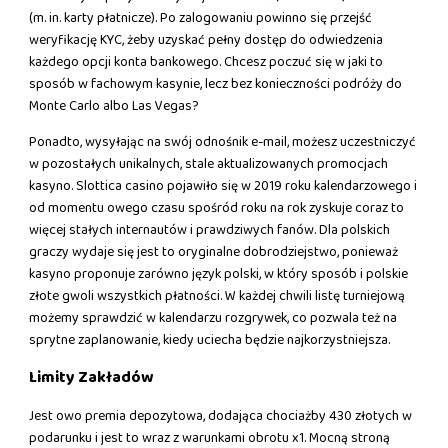
(m. in. karty płatnicze). Po zalogowaniu powinno się przejść
weryfikację KYC, żeby uzyskać pełny dostęp do odwiedzenia
każdego opcji konta bankowego. Chcesz poczuć się w jaki to
sposób w fachowym kasynie, lecz bez konieczności podróży do
Monte Carlo albo Las Vegas?
Ponadto, wysyłając na swój odnośnik e-mail, możesz uczestniczyć
w pozostałych unikalnych, stale aktualizowanych promocjach
kasyno. Slottica casino pojawiło się w 2019 roku kalendarzowego i
od momentu owego czasu spośród roku na rok zyskuje coraz to
więcej stałych internautów i prawdziwych fanów. Dla polskich
graczy wydaje się jest to oryginalne dobrodziejstwo, ponieważ
kasyno proponuje zarówno język polski, w który sposób i polskie
złote gwoli wszystkich płatności. W każdej chwili listę turniejową
możemy sprawdzić w kalendarzu rozgrywek, co pozwala też na
sprytne zaplanowanie, kiedy uciecha będzie najkorzystniejsza.
Limity Zakładów
Jest owo premia depozytowa, dodająca chociażby 430 złotych w
podarunku i jest to wraz z warunkami obrotu x1. Mocną stroną