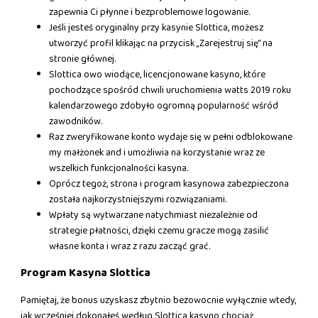
zapewnia Ci płynne i bezproblemowe logowanie.
Jeśli jesteś oryginalny przy kasynie Slottica, możesz
utworzyć profil klikając na przycisk „Zarejestruj się” na
stronie głównej.
Slottica owo wiodące, licencjonowane kasyno, które
pochodzące spośród chwili uruchomienia watts 2019 roku
kalendarzowego zdobyło ogromną popularność wśród
zawodników.
Raz zweryfikowane konto wydaje się w pełni odblokowane
my małżonek and i umożliwia na korzystanie wraz ze
wszelkich funkcjonalności kasyna.
Oprócz tegoż, strona i program kasynowa zabezpieczona
została najkorzystniejszymi rozwiązaniami.
Wpłaty są wytwarzane natychmiast niezależnie od
strategie płatności, dzięki czemu gracze mogą zasilić
własne konta i wraz z razu zacząć grać.
Program Kasyna Slottica
Pamiętaj, że bonus uzyskasz zbytnio bezowocnie wyłącznie wtedy,
jak wcześniej dokonałeś według Slottica kasyno chociaż