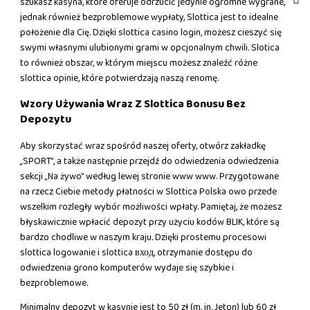
szukasz kasyna, które oferuje odrzucić jedynie ogromne wygrane,
jednak również bezproblemowe wypłaty, Slottica jest to idealne
położenie dla Cię. Dzięki slottica casino login, możesz cieszyć się
swymi własnymi ulubionymi grami w opcjonalnym chwili. Slotica
to również obszar, w którym miejscu możesz znaleźć różne
slottica opinie, które potwierdzają naszą renomę.
Wzory Używania Wraz Z Slottica Bonusu Bez
Depozytu
Aby skorzystać wraz spośród naszej oferty, otwórz zakładkę
„SPORT”, a także następnie przejdź do odwiedzenia odwiedzenia
sekcji „Na żywo” według lewej stronie www www. Przygotowane
na rzecz Ciebie metody płatności w Slottica Polska owo przede
wszelkim rozległy wybór możliwości wpłaty. Pamiętaj, że możesz
błyskawicznie wpłacić depozyt przy użyciu kodów BLIK, które są
bardzo chodliwe w naszym kraju. Dzięki prostemu procesowi
slottica logowanie i slottica вход, otrzymanie dostępu do
odwiedzenia grono komputerów wydaje się szybkie i
bezproblemowe.
Minimalny depozyt w kasynie jest to 50 zł (m. in. Jeton) lub 60 zł