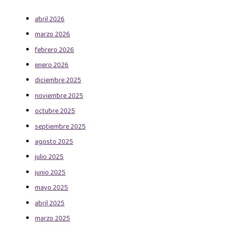
abril 2026
marzo 2026
febrero 2026
enero 2026
diciembre 2025
noviembre 2025
octubre 2025
septiembre 2025
agosto 2025
julio 2025
junio 2025
mayo 2025
abril 2025
marzo 2025