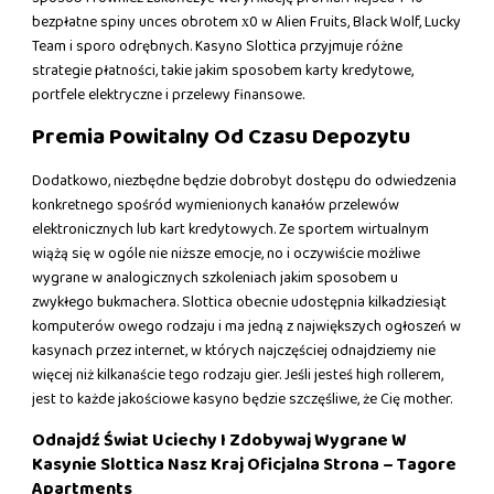
bezpłatne spiny unces obrotem х0 w Alien Fruits, Black Wolf, Lucky
Team i sporo odrębnych. Kasyno Slottica przyjmuje różne
strategie płatności, takie jakim sposobem karty kredytowe,
portfele elektryczne i przelewy finansowe.
Premia Powitalny Od Czasu Depozytu
Dodatkowo, niezbędne będzie dobrobyt dostępu do odwiedzenia
konkretnego spośród wymienionych kanałów przelewów
elektronicznych lub kart kredytowych. Ze sportem wirtualnym
wiążą się w ogóle nie niższe emocje, no i oczywiście możliwe
wygrane w analogicznych szkoleniach jakim sposobem u
zwykłego bukmachera. Slottica obecnie udostępnia kilkadziesiąt
komputerów owego rodzaju i ma jedną z największych ogłoszeń w
kasynach przez internet, w których najczęściej odnajdziemy nie
więcej niż kilkanaście tego rodzaju gier. Jeśli jesteś high rollerem,
jest to każde jakościowe kasyno będzie szczęśliwe, że Cię mother.
Odnajdź Świat Uciechy I Zdobywaj Wygrane W
Kasynie Slottica Nasz Kraj Oficjalna Strona – Tagore
Apartments