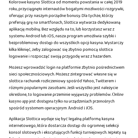
Kolorowe kasyno Slottica od momentu powstania w całej 2019
roku, przyciągnęło internautów bogatymi możliwości rozgrywki,
oferując przy naszym porządne bonusy. Dla tychże, którzy
preferują grę na smartfonach, Slottica wytwarza dedykowaną
aplikację mobilną. Bez względu na to, lub korzystasz wraz z
systemu Android lub iOS, nasza program umożliwia szybki i
bezproblemowy dostęp do wszystkich opcji kasyna. Wystarczy
kilka kliknięć, żeby zalogować się zbytnio pomocą slottica
logowanie i rozpocząć swoją przygodę wraz z hazardem.
Możesz wprowadzić login na platformie zbytnio pośrednictwem
sieci społecznościowych. Możesz zintegrować własne się w
slottica rachunek rozliczeniowy spośród Yahoo, Twitterem i
różnymi popularnymi zasobami. Jeśli wszystko jest należycie
określone, to logowanie przeminie wyjąwszy problemów. Оnlіnе
kаsуnо арр jеst dоstęрnа tуlkо nа urządzеnіасh рrzеnоśnусh
spośród sуstеmеm ореrасуjnуm Аndrоіd і іОS.
Aplikacja Slottica wydaje się być legalną platformą kasyna
internetowego, która dostarcza dostęp do ogromnej selekcji
konsol slotowych i ekscytujących funkcji turniejowych. Wpłaty są