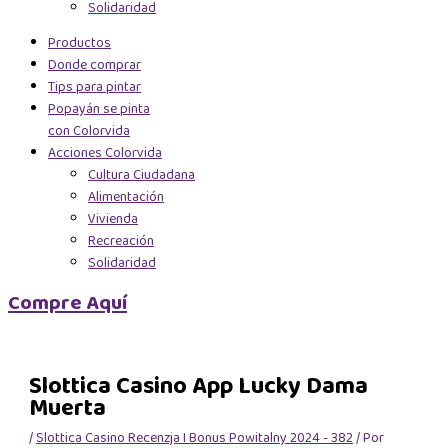
Solidaridad
Productos
Donde comprar
Tips para pintar
Popayán se pinta
con Colorvida
Acciones Colorvida
Cultura Ciudadana
Alimentación
Vivienda
Recreación
Solidaridad
Compre Aquí
Slottica Casino App Lucky Dama
Muerta
/
Slottica Casino Recenzja I Bonus Powitalny 2024 - 382
/ Por