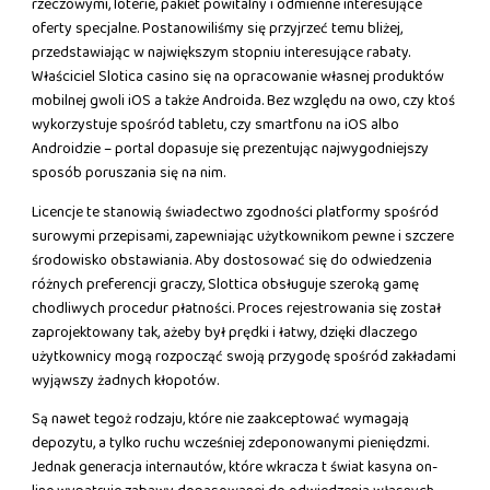
rzeczowymi, loterie, pakiet powitalny i odmienne interesujące
oferty specjalne. Postanowiliśmy się przyjrzeć temu bliżej,
przedstawiając w największym stopniu interesujące rabaty.
Właściciel Slotica casino się na opracowanie własnej produktów
mobilnej gwoli iOS a także Androida. Bez względu na owo, czy ktoś
wykorzystuje spośród tabletu, czy smartfonu na iOS albo
Androidzie – portal dopasuje się prezentując najwygodniejszy
sposób poruszania się na nim.
Licencje te stanowią świadectwo zgodności platformy spośród
surowymi przepisami, zapewniając użytkownikom pewne i szczere
środowisko obstawiania. Aby dostosować się do odwiedzenia
różnych preferencji graczy, Slottica obsługuje szeroką gamę
chodliwych procedur płatności. Proces rejestrowania się został
zaprojektowany tak, ażeby był prędki i łatwy, dzięki dlaczego
użytkownicy mogą rozpocząć swoją przygodę spośród zakładami
wyjąwszy żadnych kłopotów.
Są nawet tegoż rodzaju, które nie zaakceptować wymagają
depozytu, a tylko ruchu wcześniej zdeponowanymi pieniędzmi.
Jednak generacja internautów, które wkracza t świat kasyna on-