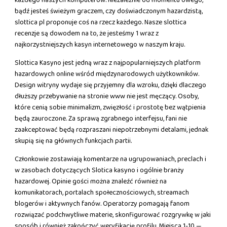
każdego naszych komputerów. Niezależnie od momentu owego,
bądź jesteś świeżym graczem, czy doświadczonym hazardzistą,
slottica pl proponuje coś na rzecz każdego. Nasze slottica
recenzje są dowodem na to, że jesteśmy 1 wraz z
najkorzystniejszych kasyn internetowego w naszym kraju.
Slottica Kasyno jest jedną wraz z najpopularniejszych platform
hazardowych online wśród międzynarodowych użytkowników.
Design witryny wydaje się przyjemny dla wzroku, dzięki dlaczego
dłuższy przebywanie na stronie www nie jest męczący. Osoby,
które cenią sobie minimalizm, zwięzłość i prostotę bez wątpienia
będą zauroczone. Za sprawą zgrabnego interfejsu, fani nie
zaakceptować będą rozpraszani niepotrzebnymi detalami, jednak
skupią się na głównych funkcjach partii.
Członkowie zostawiają komentarze na ugrupowaniach, preclach i
w zasobach dotyczących Slotica kasyno i ogólnie branży
hazardowej. Opinie gości można znaleźć również na
komunikatorach, portalach społecznościowych, streamach
blogerów i aktywnych fanów. Operatorzy pomagają fanom
rozwiązać podchwytliwe materie, skonfigurować rozgrywkę w jaki
sposób i również zakończyć weryfikację profilu. Miejsca 1-10 —