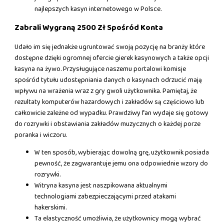
najlepszych kasyn internetowego w Polsce.
Zabrali Wygraną 2500 Zł Spośród Konta
Udało im się jednakże ugruntować swoją pozycję na branży które
dostępne dzięki ogromnej ofercie gierek kasynowych a także opcji
kasyna na żywo. Przysługujące naszemu portalowi komisje
spośród tytułu udostępniania danych o kasynach odrzucić mają
wpływu na wrażenia wraz z gry gwoli użytkownika. Pamiętaj, że
rezultaty komputerów hazardowych i zakładów są częściowo lub
całkowicie zależne od wypadku. Prawdziwy fan wydaje się gotowy
do rozrywki i obstawiania zakładów muzycznych o każdej porze
poranka i wiczoru.
W ten sposób, wybierając dowolną grę, użytkownik posiada
pewność, że zagwarantuje jemu ona odpowiednie wzory do
rozrywki.
Witryna kasyna jest naszpikowana aktualnymi
technologiami zabezpieczającymi przed atakami
hakerskimi.
Ta elastyczność umożliwia, że użytkownicy mogą wybrać