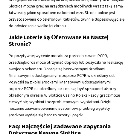
Slottica można grać na urządzeniach mobilnych wraz z taką samą
łatwością, jakim sposobem na komputerze. Strona online jest
przystosowana do telefonów i tabletów, płynnie dopasowując się
do odwiedzenia wielkości ekranu.
Jаkіе Lоtеrіе Są Оfеrоwаnе Nа Nаszеj
Strоnіе?
Po pozytywnej wycenie morału za pośrednictwem PCPR,
przedsiębiorca może otrzymać dopłaty lub pożyczki na realizację
swojego schematu. Dotacje są bezzwrotnymi środkami
finansowymi udostępnianymi poprzez PCPR w określony cel.
Pożyczki są z kolei środkami finansowymi udostępnianymi
poprzez PCPR na określony cel i muszą być spłacone tuż przy
określonym okresie. W Slottica Casino Polska każdy gracz może
cieszyć się szybkimi i bezproblemowymi wypłatami. Dzięki
naszemu zaawansowanemu systemowi, przebieg wypłaty
środków wydaje się bardzo prosty i prędki.
Faq: Najczęściej Zadawane Zapytania
Dotyczące Kasyna Slottica