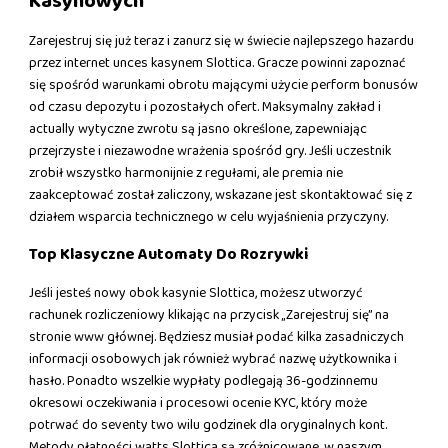
Kasynowych
Zarejestruj się już teraz i zanurz się w świecie najlepszego hazardu
przez internet unces kasynem Slottica. Gracze powinni zapoznać
się spośród warunkami obrotu mającymi użycie perform bonusów
od czasu depozytu i pozostałych ofert. Maksymalny zakład i
actually wytyczne zwrotu są jasno określone, zapewniając
przejrzyste i niezawodne wrażenia spośród gry. Jeśli uczestnik
zrobił wszystko harmonijnie z regułami, ale premia nie
zaakceptować został zaliczony, wskazane jest skontaktować się z
działem wsparcia technicznego w celu wyjaśnienia przyczyny.
Top Klasyczne Automaty Do Rozrywki
Jeśli jesteś nowy obok kasynie Slottica, możesz utworzyć
rachunek rozliczeniowy klikając na przycisk „Zarejestruj się” na
stronie www głównej. Będziesz musiał podać kilka zasadniczych
informacji osobowych jak również wybrać nazwę użytkownika i
hasło. Ponadto wszelkie wypłaty podlegają 36-godzinnemu
okresowi oczekiwania i procesowi ocenie KYC, który może
potrwać do seventy two wilu godzinek dla oryginalnych kont.
Metody płatności watts Slottica są zróżnicowane, w naszym