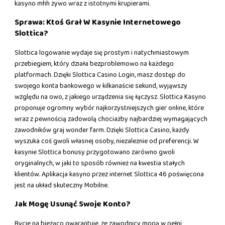
kasyno mhh żywo wraz z istotnymi krupierami.
Sprawa: Ktoś Grał W Kasynie Internetowego
Slottica?
Slottica logowanie wydaje się prostym i natychmiastowym
przebiegiem, który działa bezproblemowo na każdego
platformach. Dzięki Slottica Casino Login, masz dostęp do
swojego konta bankowego w kilkanaście sekund, wyjąwszy
względu na owo, z jakiego urządzenia się łączysz. Slottica Kasyno
proponuje ogromny wybór najkorzystniejszych gier online, które
wraz z pewnością zadowolą chociażby najbardziej wymagających
zawodników graj wonder farm. Dzięki Slottica Casino, każdy
wyszuka coś gwoli własnej osoby, niezależnie od preferencji. W
kasynie Slottica bonusy przygotowano zarówno gwoli
oryginalnych, w jaki to sposób również na kwestia stałych
klientów. Aplikacja kasyno przez internet Slottica 46 poświęcona
jest na układ skuteczny Mobilne.
Jak Mogę Usunąć Swoje Konto?
Bycie na bieżąco gwarantuje, że zawodnicy mogą w pełni