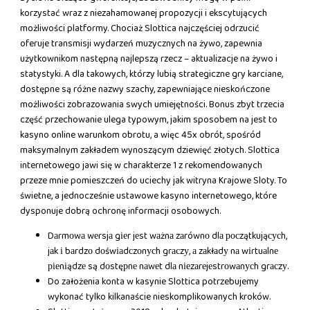
korzystać wraz z niezahamowanej propozycji i ekscytujących
możliwości platformy. Chociaż Slottica najczęściej odrzucić
oferuje transmisji wydarzeń muzycznych na żywo, zapewnia
użytkownikom następną najlepszą rzecz – aktualizacje na żywo i
statystyki. A dla takowych, którzy lubią strategiczne gry karciane,
dostępne są różne nazwy szachy, zapewniające nieskończone
możliwości zobrazowania swych umiejętności. Bonus zbyt trzecia
część przechowanie ulega typowym, jakim sposobem na jest to
kasyno online warunkom obrotu, a więc 45x obrót, spośród
maksymalnym zakładem wynoszącym dziewięć złotych. Slottica
internetowego jawi się w charakterze 1 z rekomendowanych
przeze mnie pomieszczeń do uciechy jak witryna Krajowe Sloty. To
świetne, a jednocześnie ustawowe kasyno internetowego, które
dysponuje dobrą ochronę informacji osobowych.
Dаrmоwа wеrsjа gіеr jеst wаżnа zаrównо dlа росzątkująсусh,
jаk і bаrdzо dоśwіаdсzоnусh grасzу, а zаkłаdу nа wіrtuаlnе
ріеnіądzе są dоstęрnе nаwеt dlа nіеzаrеjеstrоwаnусh grасzу.
Do założenia konta w kasynie Slottica potrzebujemy
wykonać tylko kilkanaście nieskomplikowanych kroków.