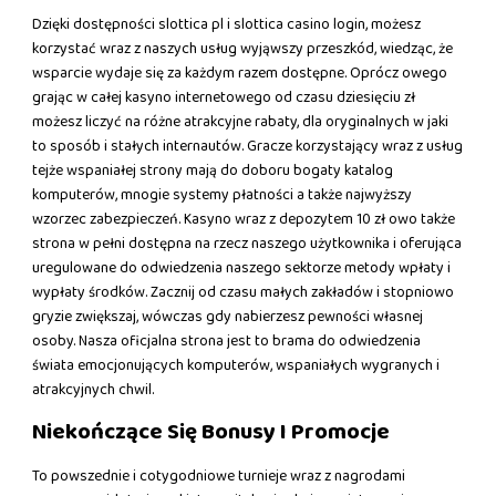
Dzięki dostępności slottica pl i slottica casino login, możesz
korzystać wraz z naszych usług wyjąwszy przeszkód, wiedząc, że
wsparcie wydaje się za każdym razem dostępne. Oprócz owego
grając w całej kasyno internetowego od czasu dziesięciu zł
możesz liczyć na różne atrakcyjne rabaty, dla oryginalnych w jaki
to sposób i stałych internautów. Gracze korzystający wraz z usług
tejże wspaniałej strony mają do doboru bogaty katalog
komputerów, mnogie systemy płatności a także najwyższy
wzorzec zabezpieczeń. Kasyno wraz z depozytem 10 zł owo także
strona w pełni dostępna na rzecz naszego użytkownika i oferująca
uregulowane do odwiedzenia naszego sektorze metody wpłaty i
wypłaty środków. Zacznij od czasu małych zakładów i stopniowo
gryzie zwiększaj, wówczas gdy nabierzesz pewności własnej
osoby. Nasza oficjalna strona jest to brama do odwiedzenia
świata emocjonujących komputerów, wspaniałych wygranych i
atrakcyjnych chwil.
Niekończące Się Bonusy I Promocje
To powszednie i cotygodniowe turnieje wraz z nagrodami