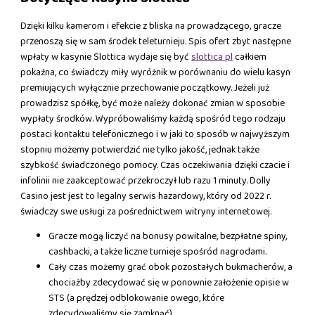
Dzięki kilku kamerom i efekcie z bliska na prowadzącego, gracze
przenoszą się w sam środek teleturnieju. Spis ofert zbyt następne
wpłaty w kasynie Slottica wydaje się być
slottica pl
całkiem
pokaźna, co świadczy miły wyróżnik w porównaniu do wielu kasyn
premiujących wyłącznie przechowanie początkowy. Jeżeli już
prowadzisz spółkę, być może należy dokonać zmian w sposobie
wypłaty środków. Wypróbowaliśmy każdą spośród tego rodzaju
postaci kontaktu telefonicznego i w jaki to sposób w najwyższym
stopniu możemy potwierdzić nie tylko jakość, jednak także
szybkość świadczonego pomocy. Czas oczekiwania dzięki czacie i
infolinii nie zaakceptować przekroczył lub razu 1 minuty. Dolly
Casino jest jest to legalny serwis hazardowy, który od 2022 r.
świadczy swe usługi za pośrednictwem witryny internetowej.
Gracze mogą liczyć na bonusy powitalne, bezpłatne spiny,
cashbacki, a także liczne turnieje spośród nagrodami.
Cały czas możemy grać obok pozostałych bukmacherów, a
chociażby zdecydować się w ponownie założenie opisie w
STS (a prędzej odblokowanie owego, które
zdecydowaliśmy się zamknąć).