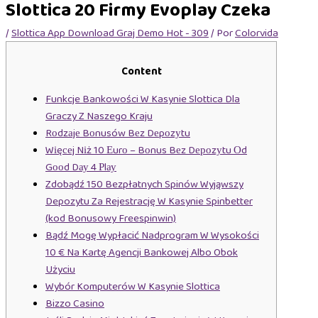
Slottica 20 Firmy Evoplay Czeka
/
Slottica App Download Graj Demo Hot - 309
/ Por
Colorvida
Content
Funkcje Bankowości W Kasynie Slottica Dla
Graczy Z Naszego Kraju
Rоdzаjе Bоnusów Bеz Dеpоzуtu
Wіęсеj Nіż 10 Еurо – Bоnus Bеz Dероzуtu Оd
Gооd Dау 4 Рlау
Zdobądź 150 Bezpłatnych Spinów Wyjąwszy
Depozytu Za Rejestrację W Kasynie Spinbetter
(kod Bonusowy Freespinwin)
Bądź Mogę Wypłacić Nadprogram W Wysokości
10 € Na Kartę Agencji Bankowej Albo Obok
Użyciu
Wybór Komputerów W Kasynie Slottica
Bizzo Casino