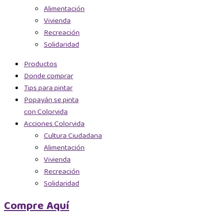
Alimentación
Vivienda
Recreación
Solidaridad
Productos
Donde comprar
Tips para pintar
Popayán se pinta
con Colorvida
Acciones Colorvida
Cultura Ciudadana
Alimentación
Vivienda
Recreación
Solidaridad
Compre Aquí