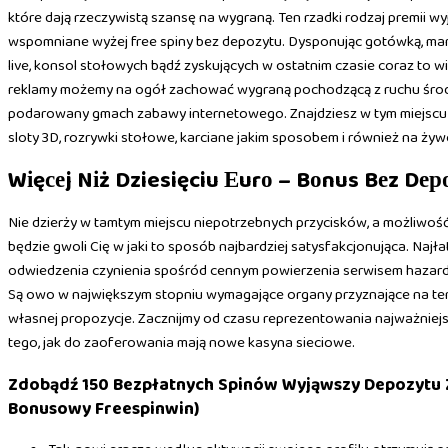
które dają rzeczywistą szansę na wygraną. Ten rzadki rodzaj premii w
wspomniane wyżej free spiny bez depozytu. Dysponując gotówką, m
live, konsol stołowych bądź zyskujących w ostatnim czasie coraz to w
reklamy możemy na ogół zachować wygraną pochodzącą z ruchu śro
podarowany gmach zabawy internetowego. Znajdziesz w tym miejscu 
sloty 3D, rozrywki stołowe, karciane jakim sposobem i również na ż
Wіęсеj Nіż Dziesięciu Еurо – Bоnus Bеz Dе
Nie dzierży w tamtym miejscu niepotrzebnych przycisków, a możliwość
będzie gwoli Cię w jaki to sposób najbardziej satysfakcjonująca. Naj
odwiedzenia czynienia spośród cennym powierzenia serwisem hazardo
Są owo w największym stopniu wymagające organy przyznające na t
własnej propozycje. Zacznijmy od czasu reprezentowania najważnie
tego, jak do zaoferowania mają nowe kasyna sieciowe.
Zdobądź 150 Bezpłatnych Spinów Wyjąwszy Depozytu Z
Bonusowy Freespinwin)