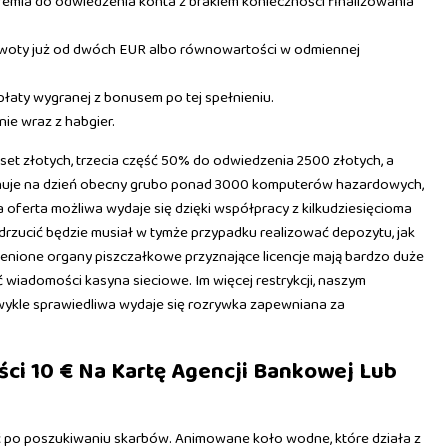
premia do odwiedzenia konta z brakiem konieczności finalizowania
 kwoty już od dwóch EUR albo równowartości w odmiennej
płaty wygranej z bonusem po tej spełnieniu.
nie wraz z habgier.
ćset złotych, trzecia część 50% do odwiedzenia 2500 złotych, a
onuje na dzień obecny grubo ponad 3000 komputerów hazardowych,
 oferta możliwa wydaje się dzięki współpracy z kilkudziesięcioma
ucić będzie musiał w tymże przypadku realizować depozytu, jak
ienione organy piszczałkowe przyznające licencje mają bardzo duże
 wiadomości kasyna sieciowe. Im więcej restrykcji, naszym
zwykle sprawiedliwa wydaje się rozrywka zapewniana za
i 10 € Na Kartę Agencji Bankowej Lub
ąć po poszukiwaniu skarbów. Animowane koło wodne, które działa z