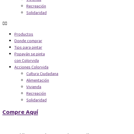
Recreación
Solidaridad
Productos
Donde comprar
Tips para pintar
Popayán se pinta
con Colorvida
Acciones Colorvida
Cultura Ciudadana
Alimentación
Vivienda
Recreación
Solidaridad
Compre Aquí