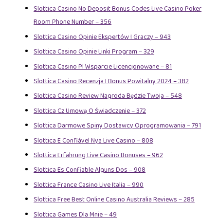
Slottica Casino No Deposit Bonus Codes Live Casino Poker
Room Phone Number – 356
Slottica Casino Opinie Ekspertów I Graczy – 943
Slottica Casino Opinie Linki Program – 329
Slottica Casino Pl Wsparcie Licencjonowane – 81
Slottica Casino Recenzja I Bonus Powitalny 2024 – 382
Slottica Casino Review Nagroda Będzie Twoja – 548
Slottica Cz Umową O Świadczenie – 372
Slottica Darmowe Spiny Dostawcy Oprogramowania – 791
Slottica E Confiável Nya Live Casino – 808
Slottica Erfahrung Live Casino Bonuses – 962
Slottica Es Confiable Alguns Dos – 908
Slottica France Casino Live Italia – 990
Slottica Free Best Online Casino Australia Reviews – 285
Slottica Games Dla Mnie – 49