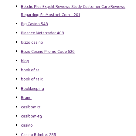
Betclic Plus Expekt Reviews Study Customer Care Reviews
Regarding En Mostbet Com – 201
Big Casino 548
Binance Metatrader 408
bizzo casino
Bizzo Casino Promo Code 626
blog
book of ra
book of ra it
Bookkeeping
Brand
casibom tr
casibom-tg
casino
Casino Bdmbet 285