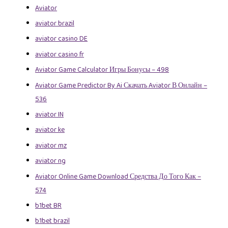
Aviator
aviator brazil
aviator casino DE
aviator casino fr
Aviator Game Calculator Игры Бонусы – 498
Aviator Game Predictor By Ai Скачать Aviator В Онлайн –
536
aviator IN
aviator ke
aviator mz
aviator ng
Aviator Online Game Download Средства До Того Как –
574
b1bet BR
b1bet brazil