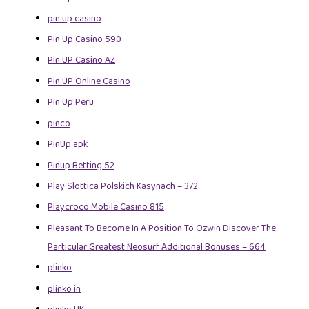
pin up casino
Pin Up Casino 590
Pin UP Casino AZ
Pin UP Online Casino
Pin Up Peru
pinco
PinUp apk
Pinup Betting 52
Play Slottica Polskich Kasynach – 372
Playcroco Mobile Casino 815
Pleasant To Become In A Position To Ozwin Discover The
Particular Greatest Neosurf Additional Bonuses – 664
plinko
plinko in