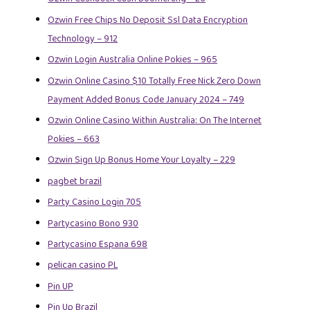
Ozwin Free Chips No Deposit Ssl Data Encryption
Technology – 912
Ozwin Login Australia Online Pokies – 965
Ozwin Online Casino $10 Totally Free Nick Zero Down
Payment Added Bonus Code January 2024 – 749
Ozwin Online Casino Within Australia: On The Internet
Pokies – 663
Ozwin Sign Up Bonus Home Your Loyalty – 229
pagbet brazil
Party Casino Login 705
Partycasino Bono 930
Partycasino Espana 698
pelican casino PL
Pin UP
Pin Up Brazil