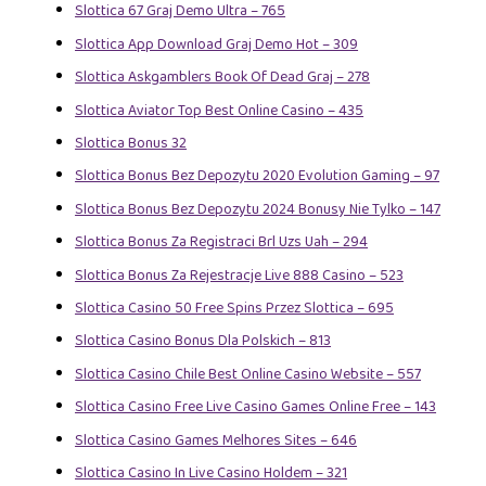
Slottica 67 Graj Demo Ultra – 765
Slottica App Download Graj Demo Hot – 309
Slottica Askgamblers Book Of Dead Graj – 278
Slottica Aviator Top Best Online Casino – 435
Slottica Bonus 32
Slottica Bonus Bez Depozytu 2020 Evolution Gaming – 97
Slottica Bonus Bez Depozytu 2024 Bonusy Nie Tylko – 147
Slottica Bonus Za Registraci Brl Uzs Uah – 294
Slottica Bonus Za Rejestracje Live 888 Casino – 523
Slottica Casino 50 Free Spins Przez Slottica – 695
Slottica Casino Bonus Dla Polskich – 813
Slottica Casino Chile Best Online Casino Website – 557
Slottica Casino Free Live Casino Games Online Free – 143
Slottica Casino Games Melhores Sites – 646
Slottica Casino In Live Casino Holdem – 321