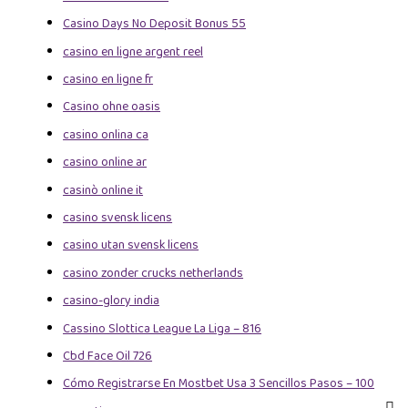
Casino Days No Deposit Bonus 55
casino en ligne argent reel
casino en ligne fr
Casino ohne oasis
casino onlina ca
casino online ar
casinò online it
casino svensk licens
casino utan svensk licens
casino zonder crucks netherlands
casino-glory india
Cassino Slottica League La Liga – 816
Cbd Face Oil 726
Cómo Registrarse En Mostbet Usa 3 Sencillos Pasos – 100