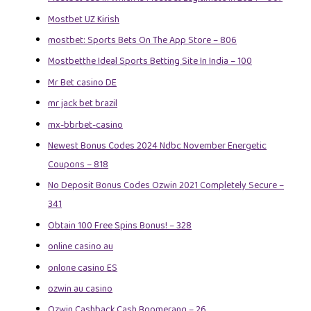
Mostbet UZ Kirish
‎mostbet: Sports Bets On The App Store – 806
Mostbetthe Ideal Sports Betting Site In India – 100
Mr Bet casino DE
mr jack bet brazil
mx-bbrbet-casino
Newest Bonus Codes 2024 Ndbc November Energetic
Coupons – 818
No Deposit Bonus Codes Ozwin 2021 Completely Secure –
341
Obtain 100 Free Spins Bonus! – 328
online casino au
onlone casino ES
ozwin au casino
Ozwin Cashback Cash Boomerang – 26