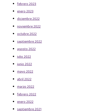
febrero 2023
enero 2023
diciembre 2022
noviembre 2022
octubre 2022
septiembre 2022
agosto 2022
julio 2022
junio 2022
mayo 2022
abril 2022
marzo 2022
febrero 2022
enero 2022
septiembre 2021