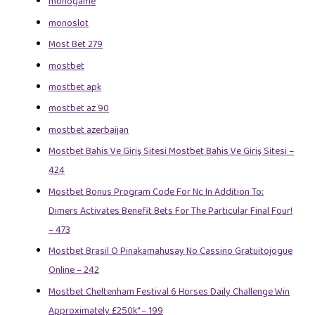
monogame
monoslot
Most Bet 279
mostbet
mostbet apk
mostbet az 90
mostbet azerbaijan
Mostbet Bahis Ve Giriş Sitesi Mostbet Bahis Ve Giriş Sitesi –
424
Mostbet Bonus Program Code For Nc In Addition To:
Dimers Activates Benefit Bets For The Particular Final Four!
– 473
Mostbet Brasil O Pinakamahusay No Cassino Gratuitojogue
Online – 242
Mostbet Cheltenham Festival 6 Horses Daily Challenge Win
Approximately £250k" – 199