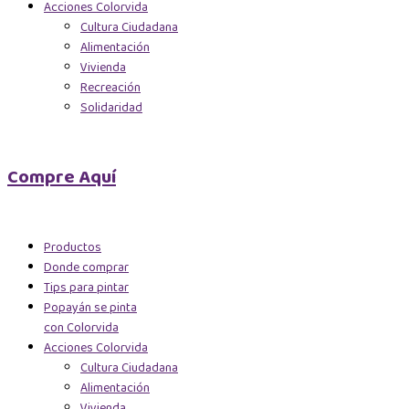
Acciones Colorvida
Cultura Ciudadana
Alimentación
Vivienda
Recreación
Solidaridad
Compre Aquí
Productos
Donde comprar
Tips para pintar
Popayán se pinta
con Colorvida
Acciones Colorvida
Cultura Ciudadana
Alimentación
Vivienda