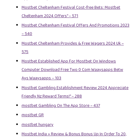
Mostbet Cheltenham Festival Cost-free Bets: Mostbet
Cheltenham 2024 Offers" – 571
Mostbet Cheltenham Festival Offers And Promotions 2023
– 540
Mostbet Cheltenham Provides & Free Wagers 2024 Uk –
575
Mostbet Established App For Mostbet On Windows
Computer Download Free Two 0 Com Waaysapps Betw
Ays Waaysapps – 103
Mostbet Gambling Establishment Review 2024 Appreciate
Friendly Nz Reward Terms!" – 288
‎mostbet Gambling On The App Store – 437
mostbet GR
mostbet hungary
Mostbet India » Review & Bonus Bonus Up In Order To 20,