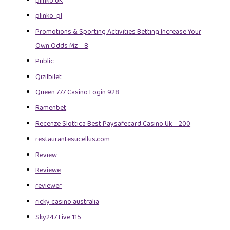
plinko UK
plinko_pl
Promotions & Sporting Activities Betting Increase Your
Own Odds Mz – 8
Public
Qizilbilet
Queen 777 Casino Login 928
Ramenbet
Recenze Slottica Best Paysafecard Casino Uk – 200
restaurantesucellus.com
Review
Reviewe
reviewer
ricky casino australia
Sky247 Live 115