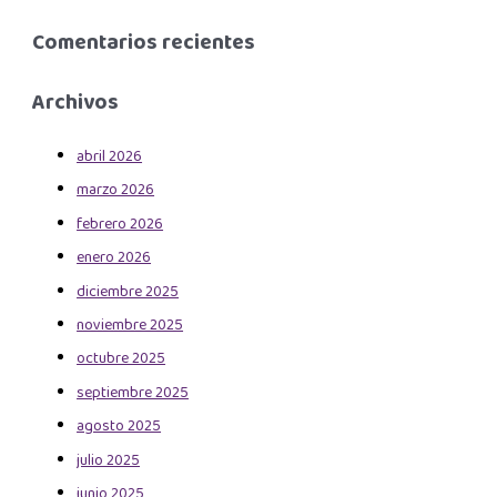
Comentarios recientes
Archivos
abril 2026
marzo 2026
febrero 2026
enero 2026
diciembre 2025
noviembre 2025
octubre 2025
septiembre 2025
agosto 2025
julio 2025
junio 2025