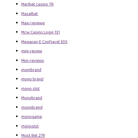
Maribet casino TR
Masalbet
Maxi reviewe
Mcw Casino Login 131
Megapari E Confiavel 305
mini-review
Mini-reviews
mombrand
mono brand
mono slot
Monobrand
monobrend
monogame
monoslot
Most Bet 279