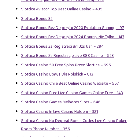
Slottica Aviator Top Best Online Casino – 435
Slottica Bonus 32
Slottica Bonus Bez Depozytu 2020 Evolution Gaming – 97
Slottica Bonus Bez Depozytu 2024 Bonusy Nie Tylko – 147
Slottica Bonus Za Registraci Brl Uzs Uah – 294
Slottica Bonus Za Rejestracje Live 888 Casino – 523
Slottica Casino 50 Free Spins Przez Slottica – 695
Slottica Casino Bonus Dla Polskich – 813
Slottica Casino Chile Best Online Casino Website – 557
Slottica Casino Free Live Casino Games Online Free – 143
Slottica Casino Games Melhores Sites – 646
Slottica Casino In Live Casino Holdem – 321
Slottica Casino No Deposit Bonus Codes Live Casino Poker
Room Phone Number – 356