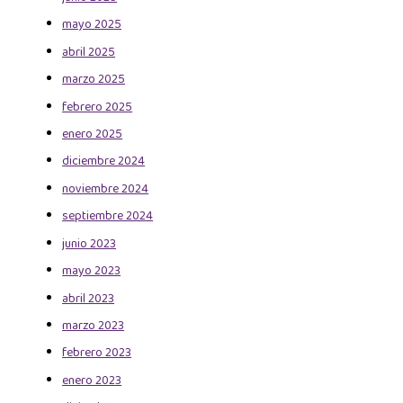
mayo 2025
abril 2025
marzo 2025
febrero 2025
enero 2025
diciembre 2024
noviembre 2024
septiembre 2024
junio 2023
mayo 2023
abril 2023
marzo 2023
febrero 2023
enero 2023