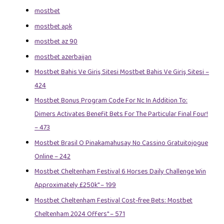
mostbet
mostbet apk
mostbet az 90
mostbet azerbaijan
Mostbet Bahis Ve Giriş Sitesi Mostbet Bahis Ve Giriş Sitesi –
424
Mostbet Bonus Program Code For Nc In Addition To:
Dimers Activates Benefit Bets For The Particular Final Four!
– 473
Mostbet Brasil O Pinakamahusay No Cassino Gratuitojogue
Online – 242
Mostbet Cheltenham Festival 6 Horses Daily Challenge Win
Approximately £250k" – 199
Mostbet Cheltenham Festival Cost-free Bets: Mostbet
Cheltenham 2024 Offers" – 571