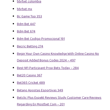
bbrbet colombia
bbrbet mx
Bc Game Top 353
Bdm Bet 447
Bdm Bet 674
Bdm Bet Codigo Promocional 191
Becric Betting 274
Begin Your Own Casino Knowledge With Online Casino No
Deposit Added Bonus Codes 2024 – 497
Best Nfl Participant Prop Bets Today – 284
Bet20 Casino 367
Bet365 Cricket 489
Betano Apostas Esportivas 349
Betclic Plus Expekt Reviews Study Customer Care Reviews
Regarding En Mostbet Com – 201