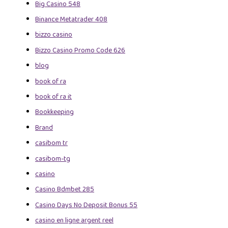
Big Casino 548
Binance Metatrader 408
bizzo casino
Bizzo Casino Promo Code 626
blog
book of ra
book of ra it
Bookkeeping
Brand
casibom tr
casibom-tg
casino
Casino Bdmbet 285
Casino Days No Deposit Bonus 55
casino en ligne argent reel