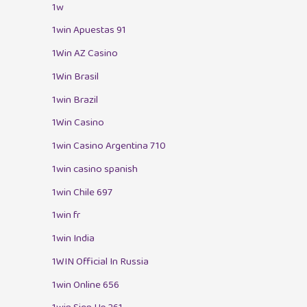
1w
1win Apuestas 91
1Win AZ Casino
1Win Brasil
1win Brazil
1Win Casino
1win Casino Argentina 710
1win casino spanish
1win Chile 697
1win fr
1win India
1WIN Official In Russia
1win Online 656