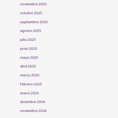
noviembre 2025
octubre 2025
septiembre 2025
agosto 2025
julio 2025
junio 2025
mayo 2025
abril 2025
marzo 2025
febrero 2025
enero 2025
diciembre 2024
noviembre 2024