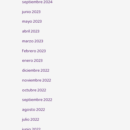
septiembre 2024
junio 2023
mayo 2023
abril 2023
marzo 2023
febrero 2023
enero 2023
diciembre 2022
noviembre 2022
octubre 2022
septiembre 2022
agosto 2022
julio 2022
junio 2022