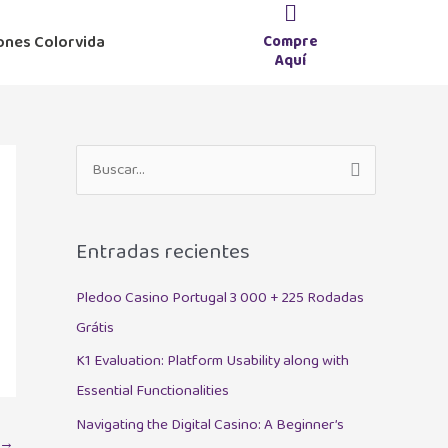
ones Colorvida
Compre
Aquí
B
u
s
Entradas recientes
c
a
Pledoo Casino Portugal 3 000 + 225 Rodadas
r
Grátis
p
K1 Evaluation: Platform Usability along with
o
Essential Functionalities
r
Navigating the Digital Casino: A Beginner’s
:
→