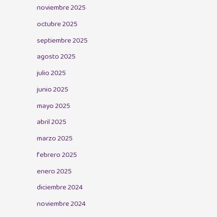
noviembre 2025
octubre 2025
septiembre 2025
agosto 2025
julio 2025
junio 2025
mayo 2025
abril 2025
marzo 2025
febrero 2025
enero 2025
diciembre 2024
noviembre 2024