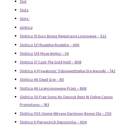
Slot
Slots
Slots`
slottica
Slottica 10 Euro Bonus Rejestracja Logowanie – 522
Slottica 121 Roulette Roulette – 490
Slottica 129 Może Wolisz – 34
Slottica 37 Cash The Gold Hold – 808
Slottica 4 Prywatność Odpowiedzialna Gra Warunki – 742
Slottica 46 Dead Graj – 80
Slottica 46 Licencjonowana Przez – 868
Slottica 50 Free Spins No Deposit Best Nj Online Casino
Promotions – 183
Slottica 555 Opinie Aktywuj Darmowy Bonus Dla – 250
Slottica 6 Pierwszych Depozytów – 604