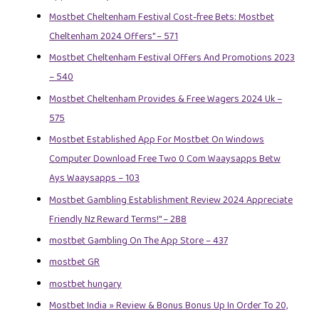
Mostbet Cheltenham Festival Cost-free Bets: Mostbet
Cheltenham 2024 Offers" – 571
Mostbet Cheltenham Festival Offers And Promotions 2023
– 540
Mostbet Cheltenham Provides & Free Wagers 2024 Uk –
575
Mostbet Established App For Mostbet On Windows
Computer Download Free Two 0 Com Waaysapps Betw
Ays Waaysapps – 103
Mostbet Gambling Establishment Review 2024 Appreciate
Friendly Nz Reward Terms!" – 288
‎mostbet Gambling On The App Store – 437
mostbet GR
mostbet hungary
Mostbet India » Review & Bonus Bonus Up In Order To 20,