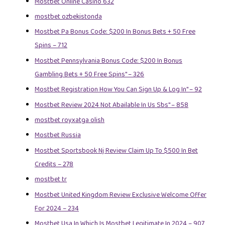
Mostbet Online Casino 632
mostbet ozbekistonda
Mostbet Pa Bonus Code: $200 In Bonus Bets + 50 Free
Spins – 712
Mostbet Pennsylvania Bonus Code: $200 In Bonus
Gambling Bets + 50 Free Spins" – 326
Mostbet Registration How You Can Sign Up & Log In" – 92
Mostbet Review 2024 Not Abailable In Us Sbs" – 858
mostbet royxatga olish
Mostbet Russia
Mostbet Sportsbook Nj Review Claim Up To $500 In Bet
Credits – 278
mostbet tr
Mostbet United Kingdom Review Exclusive Welcome Offer
For 2024 – 234
Mostbet Usa In Which Is Mostbet Legitimate In 2024 – 907