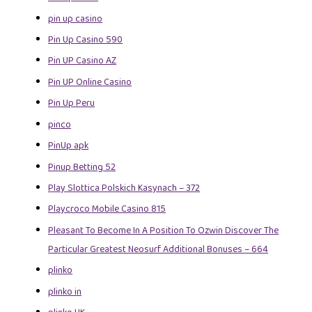
pin up casino
Pin Up Casino 590
Pin UP Casino AZ
Pin UP Online Casino
Pin Up Peru
pinco
PinUp apk
Pinup Betting 52
Play Slottica Polskich Kasynach – 372
Playcroco Mobile Casino 815
Pleasant To Become In A Position To Ozwin Discover The
Particular Greatest Neosurf Additional Bonuses – 664
plinko
plinko in