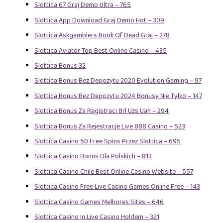
Slottica 67 Graj Demo Ultra – 765
Slottica App Download Graj Demo Hot – 309
Slottica Askgamblers Book Of Dead Graj – 278
Slottica Aviator Top Best Online Casino – 435
Slottica Bonus 32
Slottica Bonus Bez Depozytu 2020 Evolution Gaming – 97
Slottica Bonus Bez Depozytu 2024 Bonusy Nie Tylko – 147
Slottica Bonus Za Registraci Brl Uzs Uah – 294
Slottica Bonus Za Rejestracje Live 888 Casino – 523
Slottica Casino 50 Free Spins Przez Slottica – 695
Slottica Casino Bonus Dla Polskich – 813
Slottica Casino Chile Best Online Casino Website – 557
Slottica Casino Free Live Casino Games Online Free – 143
Slottica Casino Games Melhores Sites – 646
Slottica Casino In Live Casino Holdem – 321