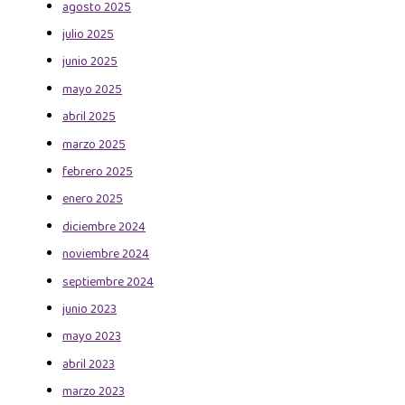
agosto 2025
julio 2025
junio 2025
mayo 2025
abril 2025
marzo 2025
febrero 2025
enero 2025
diciembre 2024
noviembre 2024
septiembre 2024
junio 2023
mayo 2023
abril 2023
marzo 2023