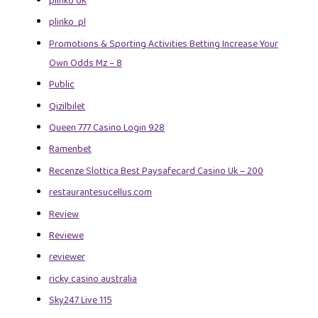
plinko UK
plinko_pl
Promotions & Sporting Activities Betting Increase Your
Own Odds Mz – 8
Public
Qizilbilet
Queen 777 Casino Login 928
Ramenbet
Recenze Slottica Best Paysafecard Casino Uk – 200
restaurantesucellus.com
Review
Reviewe
reviewer
ricky casino australia
Sky247 Live 115