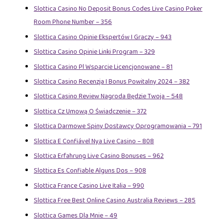
Slottica Casino No Deposit Bonus Codes Live Casino Poker
Room Phone Number – 356
Slottica Casino Opinie Ekspertów I Graczy – 943
Slottica Casino Opinie Linki Program – 329
Slottica Casino Pl Wsparcie Licencjonowane – 81
Slottica Casino Recenzja I Bonus Powitalny 2024 – 382
Slottica Casino Review Nagroda Będzie Twoja – 548
Slottica Cz Umową O Świadczenie – 372
Slottica Darmowe Spiny Dostawcy Oprogramowania – 791
Slottica E Confiável Nya Live Casino – 808
Slottica Erfahrung Live Casino Bonuses – 962
Slottica Es Confiable Alguns Dos – 908
Slottica France Casino Live Italia – 990
Slottica Free Best Online Casino Australia Reviews – 285
Slottica Games Dla Mnie – 49