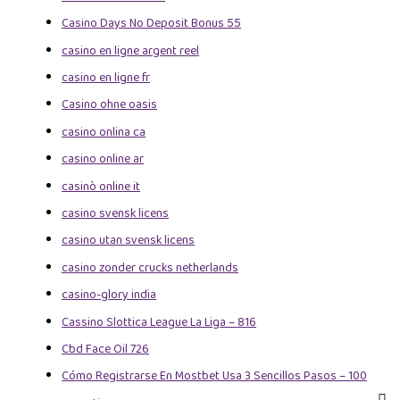
Casino Days No Deposit Bonus 55
casino en ligne argent reel
casino en ligne fr
Casino ohne oasis
casino onlina ca
casino online ar
casinò online it
casino svensk licens
casino utan svensk licens
casino zonder crucks netherlands
casino-glory india
Cassino Slottica League La Liga – 816
Cbd Face Oil 726
Cómo Registrarse En Mostbet Usa 3 Sencillos Pasos – 100