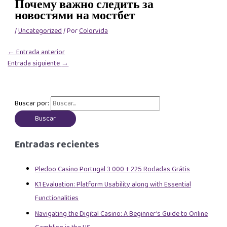
Почему важно следить за
новостями на мостбет
/
Uncategorized
/ Por
Colorvida
←
Entrada anterior
Entrada siguiente
→
Buscar por:
Entradas recientes
Pledoo Casino Portugal 3 000 + 225 Rodadas Grátis
K1 Evaluation: Platform Usability along with Essential
Functionalities
Navigating the Digital Casino: A Beginner’s Guide to Online