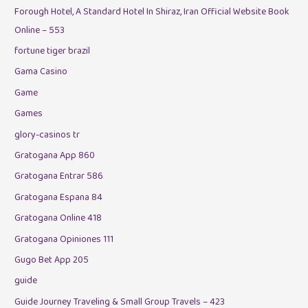
Forough Hotel, A Standard Hotel In Shiraz, Iran Official Website Book
Online – 553
fortune tiger brazil
Gama Casino
Game
Games
glory-casinos tr
Gratogana App 860
Gratogana Entrar 586
Gratogana Espana 84
Gratogana Online 418
Gratogana Opiniones 111
Gugo Bet App 205
guide
Guide Journey Traveling & Small Group Travels – 423