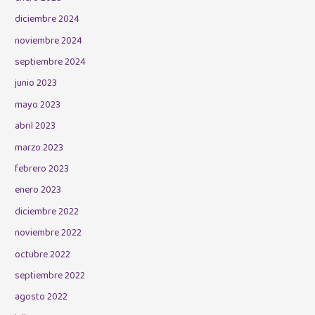
diciembre 2024
noviembre 2024
septiembre 2024
junio 2023
mayo 2023
abril 2023
marzo 2023
febrero 2023
enero 2023
diciembre 2022
noviembre 2022
octubre 2022
septiembre 2022
agosto 2022