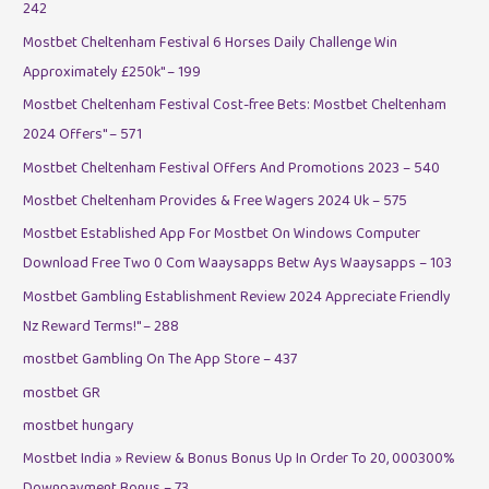
242
Mostbet Cheltenham Festival 6 Horses Daily Challenge Win
Approximately £250k" – 199
Mostbet Cheltenham Festival Cost-free Bets: Mostbet Cheltenham
2024 Offers" – 571
Mostbet Cheltenham Festival Offers And Promotions 2023 – 540
Mostbet Cheltenham Provides & Free Wagers 2024 Uk – 575
Mostbet Established App For Mostbet On Windows Computer
Download Free Two 0 Com Waaysapps Betw Ays Waaysapps – 103
Mostbet Gambling Establishment Review 2024 Appreciate Friendly
Nz Reward Terms!" – 288
‎mostbet Gambling On The App Store – 437
mostbet GR
mostbet hungary
Mostbet India » Review & Bonus Bonus Up In Order To 20, 000300%
Downpayment Bonus – 73