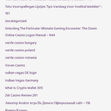
Toto Voorspellingen Lijstjes Tips Vandaag Voor Voetbal Wedden" –
161
Uncategorized
Unlocking The Particular Ultimate Gaming Encounter: The Ozwin
Online Casino Logon Manual – 944
verde casino hungary
verde casino poland
verde casino romania
Vovan Casino
vulkan vegas DE login
Vulkan Vegas Germany
What Is Crypto Wallet 305
Zet Casino Review 261
Авиатор Aviator игра На Деньги Официальный сайт – 116
Комета Казино