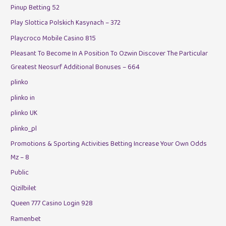
Pinup Betting 52
Play Slottica Polskich Kasynach – 372
Playcroco Mobile Casino 815
Pleasant To Become In A Position To Ozwin Discover The Particular
Greatest Neosurf Additional Bonuses – 664
plinko
plinko in
plinko UK
plinko_pl
Promotions & Sporting Activities Betting Increase Your Own Odds
Mz – 8
Public
Qizilbilet
Queen 777 Casino Login 928
Ramenbet