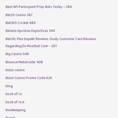
Best Nfl Participant Prop Bets Today – 284
Bet20 Casino 367
Bet365 Cricket 489
Betano Apostas Esportivas 349
Betclic Plus Expekt Reviews Study Customer Care Reviews
Regarding En Mostbet Com – 201
Big Casino 548
Binance Metatrader 408
bizzo casino
Bizzo Casino Promo Code 626
blog
book of ra
book of ra it
Bookkeeping