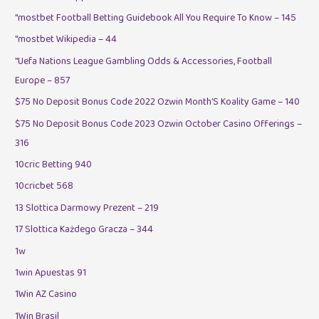
"mostbet Football Betting Guidebook All You Require To Know – 145
"mostbet Wikipedia – 44
"Uefa Nations League Gambling Odds & Accessories, Football
Europe – 857
$75 No Deposit Bonus Code 2022 Ozwin Month’S Koality Game – 140
$75 No Deposit Bonus Code 2023 Ozwin October Casino Offerings –
316
10cric Betting 940
10cricbet 568
13 Slottica Darmowy Prezent – 219
17 Slottica Każdego Gracza – 344
1w
1win Apuestas 91
1Win AZ Casino
1Win Brasil