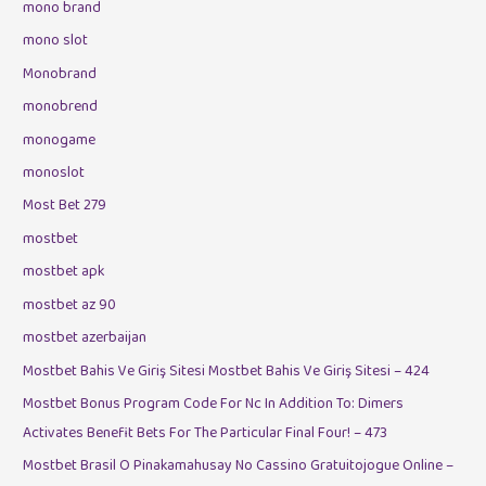
mono brand
mono slot
Monobrand
monobrend
monogame
monoslot
Most Bet 279
mostbet
mostbet apk
mostbet az 90
mostbet azerbaijan
Mostbet Bahis Ve Giriş Sitesi Mostbet Bahis Ve Giriş Sitesi – 424
Mostbet Bonus Program Code For Nc In Addition To: Dimers
Activates Benefit Bets For The Particular Final Four! – 473
Mostbet Brasil O Pinakamahusay No Cassino Gratuitojogue Online –