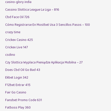
casino-glory india
Cassino Slottica League La Liga – 816
Cbd Face Oil 726
Cómo Registrarse En Mostbet Usa 3 Sencillos Pasos – 100
crazy time
Crickex Casino 425
Crickex Live 147
csdino
Czy Slottica Wyplaca Pieniądze Aplikacja Mobilna – 27
Does Cbd Oil Go Bad 43
Ekbet Login 342
F12bet Entrar 415
Fair Go Casino
Fansbet Promo Code 631
Fatboss Play 360