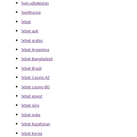
1win uzbekistan
1winRussia
1xbet
1xbet apk
1xbet arabic
1xbet Argentina
1xbet Bangladesh
1xbet Brazil
1xbet Casino AZ
1xbet casino BD
1xbet egypt
1xbet giriş
1xbet india
1xbet Kazahstan
1xbet Korea