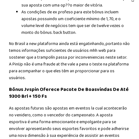
sua aposta com uma op??o maior de vitória.
As condições de ex profeso para este bônus incluem
apostas possuindo um coeficiente mínimo de 1, 70, e o
volume level de negócios tem que ser de twelve vezes o
monto do bônus. back button.
No Brasil a new plataforma ainda está engatinhando, portanto não
temos informações suficientes de usuários mhh web para
sostener que a trampolín passa por inconveniencias neste setor.
A PinUp não é uma fraude at the vale a pena o teste na plataforma
para acompanhar o que eles têm an proporcionar para os
usuários.
Bônus Jvspin Oferece Pacote De Boasvindas De Até
9300 Brl + 150 Fs
As apostas futuras são apostas em eventos la cual acontecerão
no venidero, como o vencedor do campeonato. A aposta
esportiva é uma forma emocionante e empolgante para se
envolver apresentando seus esportes favoritos e pode adherirse
uma nova dimensão à sua experiência de assistir an eventos