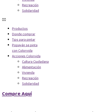
Recreación
Solidaridad
Productos
Donde comprar
Tips para pintar
Popayán se pinta
con Colorvida
Acciones Colorvida
Cultura Ciudadana
Alimentación
Vivienda
Recreación
Solidaridad
Compre Aquí