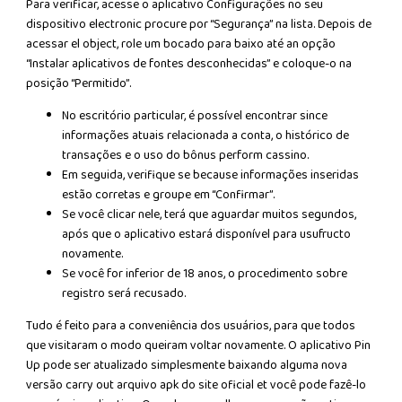
Para verificar, acesse o aplicativo Configurações no seu
dispositivo electronic procure por “Segurança” na lista. Depois de
acessar el object, role um bocado para baixo até an opção
“Instalar aplicativos de fontes desconhecidas” e coloque-o na
posição “Permitido”.
No escritório particular, é possível encontrar since
informações atuais relacionada a conta, o histórico de
transações e o uso do bônus perform cassino.
Em seguida, verifique se because informações inseridas
estão corretas e groupe em “Confirmar”.
Se você clicar nele, terá que aguardar muitos segundos,
após que o aplicativo estará disponível para usufructo
novamente.
Se você for inferior de 18 anos, o procedimento sobre
registro será recusado.
Tudo é feito para a conveniência dos usuários, para que todos
que visitaram o modo queiram voltar novamente. O aplicativo Pin
Up pode ser atualizado simplesmente baixando alguma nova
versão carry out arquivo apk do site oficial et você pode fazê-lo