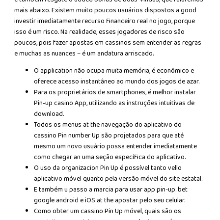
mais abaixo. Existem muito poucos usuários dispostos a good
investir imediatamente recurso financeiro real no jogo, porque
isso é um risco. Na realidade, esses jogadores de risco são
poucos, pois fazer apostas em cassinos sem entender as regras
e muchas as nuances – é um andatura arriscado.
O application não ocupa muita memória, é econômico e
oferece acesso instantâneo ao mundo dos jogos de azar.
Para os proprietários de smartphones, é melhor instalar
Pin-up casino App, utilizando as instruções intuitivas de
download.
Todos os menus at the navegação do aplicativo do
cassino Pin number Up são projetados para que até
mesmo um novo usuário possa entender imediatamente
como chegar an uma seção específica do aplicativo.
O uso da organizacion Pin Up é possível tanto vello
aplicativo móvel quanto pela versão móvel do site estatal.
E também u passo a marcia para usar app pin-up. bet
google android e iOS at the apostar pelo seu celular.
Como obter um cassino Pin Up móvel, quais são os