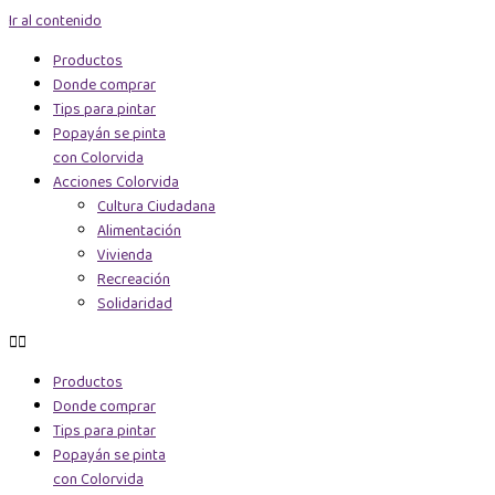
Ir al contenido
Productos
Donde comprar
Tips para pintar
Popayán se pinta
con Colorvida
Acciones Colorvida
Cultura Ciudadana
Alimentación
Vivienda
Recreación
Solidaridad
Productos
Donde comprar
Tips para pintar
Popayán se pinta
con Colorvida