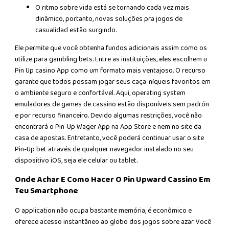
O ritmo sobre vida está se tornando cada vez mais
dinâmico, portanto, novas soluções pra jogos de
casualidad estão surgindo.
Ele permite que você obtenha fundos adicionais assim como os
utilize para gambling bets. Entre as instituições, eles escolhem u
Pin Up casino App como um formato mais ventajoso. O recurso
garante que todos possam jogar seus caça-níqueis favoritos em
o ambiente seguro e confortável. Aqui, operating system
emuladores de games de cassino estão disponíveis sem padrón
e por recurso financeiro. Devido algumas restrições, você não
encontrará o Pin-Up Wager App na App Store e nem no site da
casa de apostas. Entretanto, você poderá continuar usar o site
Pin-Up bet através de qualquer navegador instalado no seu
dispositivo iOS, seja ele celular ou tablet.
Onde Achar E Como Hacer O Pin Upward Cassino Em
Teu Smartphone
O application não ocupa bastante memória, é econômico e
oferece acesso instantâneo ao globo dos jogos sobre azar. Você