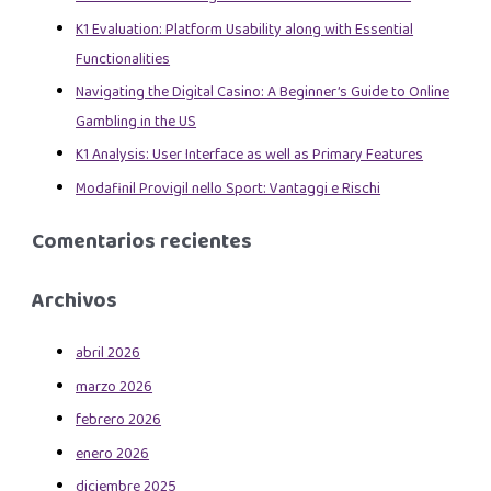
K1 Evaluation: Platform Usability along with Essential
Functionalities
Navigating the Digital Casino: A Beginner’s Guide to Online
Gambling in the US
K1 Analysis: User Interface as well as Primary Features
Modafinil Provigil nello Sport: Vantaggi e Rischi
Comentarios recientes
Archivos
abril 2026
marzo 2026
febrero 2026
enero 2026
diciembre 2025