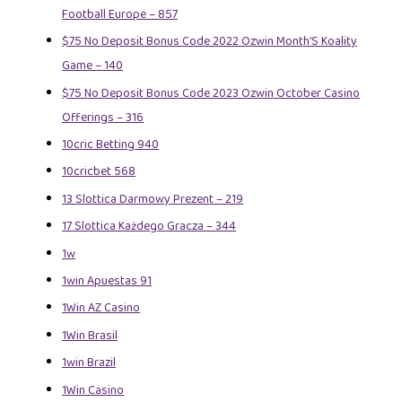
Football Europe – 857
$75 No Deposit Bonus Code 2022 Ozwin Month’S Koality
Game – 140
$75 No Deposit Bonus Code 2023 Ozwin October Casino
Offerings – 316
10cric Betting 940
10cricbet 568
13 Slottica Darmowy Prezent – 219
17 Slottica Każdego Gracza – 344
1w
1win Apuestas 91
1Win AZ Casino
1Win Brasil
1win Brazil
1Win Casino