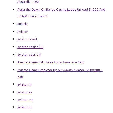
Australia – 951
Australia Ozwin On Range Casino Lobby Up Aud $4000 And
50% Procuring – 701
austria
Aviator
aviator brazil
aviator casino DE
aviator casino fr
Aviator Game Calculator Игры Бонусы – 498
Aviator Game Predictor By Ai Скачать Aviator В Онлайн –
536
aviator IN
aviator ke
aviator mz
aviator ng