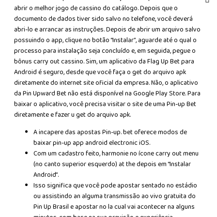
abrir o melhor jogo de cassino do catálogo. Depois que o
documento de dados tiver sido salvo no telefone, você deverá
abri-lo e arrancar as instruções. Depois de abrir um arquivo salvo
possuindo o app, clique no botão “Instalar”, aguarde até o qual o
processo para instalação seja concluído e, em seguida, pegue o
bônus carry out cassino. Sim, um aplicativo da Flag Up Bet para
Android é seguro, desde que você faça o get do arquivo apk
diretamente do internet site oficial da empresa. Não, o aplicativo
da Pin Upward Bet não está disponível na Google Play Store. Para
baixar o aplicativo, você precisa visitar o site de uma Pin-up Bet
diretamente e fazer u get do arquivo apk.
A incapere das apostas Pin-up. bet oferece modos de
baixar pin-up app android electronic iOS.
Com um cadastro feito, harmonie no ícone carry out menu
(no canto superior esquerdo) at the depois em “Instalar
Android”.
Isso significa que você pode apostar sentado no estádio
ou assistindo an alguma transmissão ao vivo gratuita do
Pin Up Brasil e apostar no la cual vai acontecer na alguns