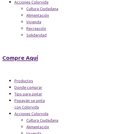
Acciones Colorvida
Cultura Ciudadana
Alimentación
Vivienda
Recreación
Solidaridad
Compre Aquí
Productos
Donde comprar
Tips para pintar
Popayán se pinta
con Colorvida
Acciones Colorvida
Cultura Ciudadana
Alimentación
Vivienda