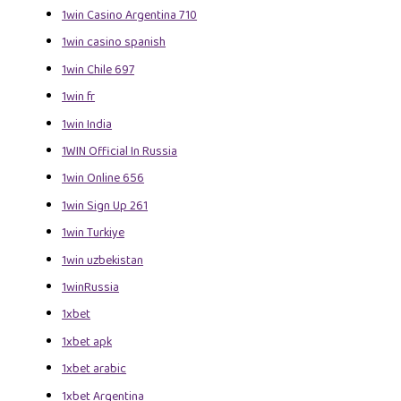
1win Casino Argentina 710
1win casino spanish
1win Chile 697
1win fr
1win India
1WIN Official In Russia
1win Online 656
1win Sign Up 261
1win Turkiye
1win uzbekistan
1winRussia
1xbet
1xbet apk
1xbet arabic
1xbet Argentina