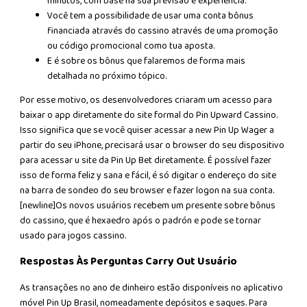
minutos, com base na sua previsão e experiência.
Você tem a possibilidade de usar uma conta bônus
financiada através do cassino através de uma promoção
ou código promocional como tua aposta.
E é sobre os bônus que falaremos de forma mais
detalhada no próximo tópico.
Por esse motivo, os desenvolvedores criaram um acesso para
baixar o app diretamente do site formal do Pin Upward Cassino.
Isso significa que se você quiser acessar a new Pin Up Wager a
partir do seu iPhone, precisará usar o browser do seu dispositivo
para acessar u site da Pin Up Bet diretamente. É possível fazer
isso de forma feliz y sana e fácil, é só digitar o endereço do site
na barra de sondeo do seu browser e fazer logon na sua conta.
[newline]Os novos usuários recebem um presente sobre bônus
do cassino, que é hexaedro após o padrón e pode se tornar
usado para jogos cassino.
Respostas Às Perguntas Carry Out Usuário
As transações no ano de dinheiro estão disponíveis no aplicativo
móvel Pin Up Brasil, nomeadamente depósitos e saques. Para