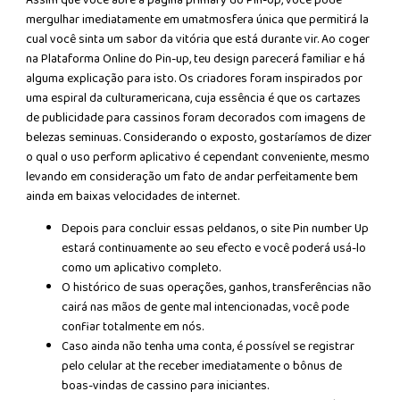
Assim que você abre a página primary do Pin-Up, você pode
mergulhar imediatamente em umatmosfera única que permitirá la
cual você sinta um sabor da vitória que está durante vir. Ao coger
na Plataforma Online do Pin-up, teu design parecerá familiar e há
alguma explicação para isto. Os criadores foram inspirados por
uma espiral da culturamericana, cuja essência é que os cartazes
de publicidade para cassinos foram decorados com imagens de
belezas seminuas. Considerando o exposto, gostaríamos de dizer
o qual o uso perform aplicativo é cependant conveniente, mesmo
levando em consideração um fato de andar perfeitamente bem
ainda em baixas velocidades de internet.
Depois para concluir essas peldanos, o site Pin number Up
estará continuamente ao seu efecto e você poderá usá-lo
como um aplicativo completo.
O histórico de suas operações, ganhos, transferências não
cairá nas mãos de gente mal intencionadas, você pode
confiar totalmente em nós.
Caso ainda não tenha uma conta, é possível se registrar
pelo celular at the receber imediatamente o bônus de
boas-vindas de cassino para iniciantes.