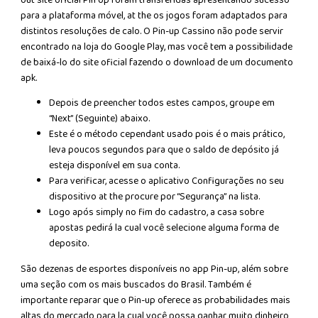
para a plataforma móvel, at the os jogos foram adaptados para
distintos resoluções de calo. O Pin-up Cassino não pode servir
encontrado na loja do Google Play, mas você tem a possibilidade
de baixá-lo do site oficial fazendo o download de um documento
apk.
Depois de preencher todos estes campos, groupe em
“Next” (Seguinte) abaixo.
Este é o método cependant usado pois é o mais prático,
leva poucos segundos para que o saldo de depósito já
esteja disponível em sua conta.
Para verificar, acesse o aplicativo Configurações no seu
dispositivo at the procure por “Segurança” na lista.
Logo após simply no fim do cadastro, a casa sobre
apostas pedirá la cual você selecione alguma forma de
deposito.
São dezenas de esportes disponíveis no app Pin-up, além sobre
uma seção com os mais buscados do Brasil. Também é
importante reparar que o Pin-up oferece as probabilidades mais
altas do mercado para la cual você possa ganhar muito dinheiro