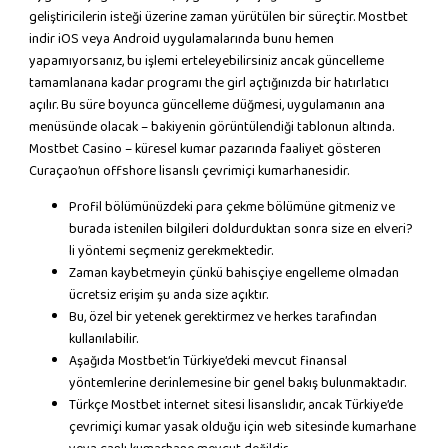
geliştiricilerin isteği üzerine zaman yürütülen bir süreçtir. Mostbet
indir iOS veya Android uygulamalarında bunu hemen
yapamıyorsanız, bu işlemi erteleyebilirsiniz ancak güncelleme
tamamlanana kadar programı the girl açtığınızda bir hatırlatıcı
açılır. Bu süre boyunca güncelleme düğmesi, uygulamanın ana
menüsünde olacak – bakiyenin görüntülendiği tablonun altında.
Mostbet Casino – küresel kumar pazarında faaliyet gösteren
Curaçao’nun offshore lisanslı çevrimiçi kumarhanesidir.
Profil bölümünüzdeki para çekme bölümüne gitmeniz ve
burada istenilen bilgileri doldurduktan sonra size en elveri?
li yöntemi seçmeniz gerekmektedir.
Zaman kaybetmeyin çünkü bahisçiye engelleme olmadan
ücretsiz erişim şu anda size açıktır.
Bu, özel bir yetenek gerektirmez ve herkes tarafından
kullanılabilir.
Aşağıda Mostbet’in Türkiye’deki mevcut finansal
yöntemlerine derinlemesine bir genel bakış bulunmaktadır.
Türkçe Mostbet internet sitesi lisanslıdır, ancak Türkiye’de
çevrimiçi kumar yasak olduğu için web sitesinde kumarhane