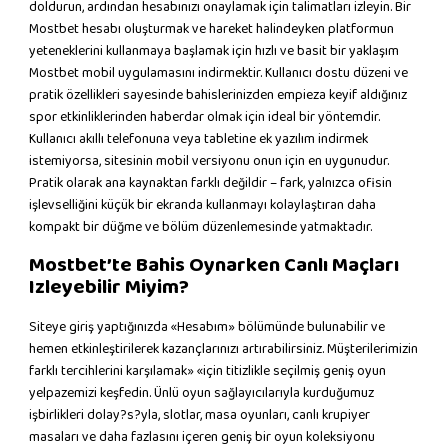
doldurun, ardından hesabınızı onaylamak için talimatları izleyin. Bir
Mostbet hesabı oluşturmak ve hareket halindeyken platformun
yeteneklerini kullanmaya başlamak için hızlı ve basit bir yaklaşım
Mostbet mobil uygulamasını indirmektir. Kullanıcı dostu düzeni ve
pratik özellikleri sayesinde bahislerinizden empieza keyif aldığınız
spor etkinliklerinden haberdar olmak için ideal bir yöntemdir.
Kullanıcı akıllı telefonuna veya tabletine ek yazılım indirmek
istemiyorsa, sitesinin mobil versiyonu onun için en uygunudur.
Pratik olarak ana kaynaktan farklı değildir – fark, yalnızca ofisin
işlevselliğini küçük bir ekranda kullanmayı kolaylaştıran daha
kompakt bir düğme ve bölüm düzenlemesinde yatmaktadır.
Mostbet’te Bahis Oynarken Canlı Maçları
Izleyebilir Miyim?
Siteye giriş yaptığınızda «Hesabım» bölümünde bulunabilir ve
hemen etkinleştirilerek kazançlarınızı artırabilirsiniz. Müşterilerimizin
farklı tercihlerini karşılamak» «için titizlikle seçilmiş geniş oyun
yelpazemizi keşfedin. Ünlü oyun sağlayıcılarıyla kurduğumuz
işbirlikleri dolay?s?yla, slotlar, masa oyunları, canlı krupiyer
masaları ve daha fazlasını içeren geniş bir oyun koleksiyonu