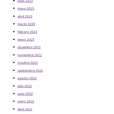
junio 2023
mayo 2023
abril 2023
marzo 2023
febrero 2023
enero 2023
diciembre 2022
noviembre 2022
octubre 2022
septiembre 2022
agosto 2022
julio 2022
junio 2022
mayo 2022
abril 2022