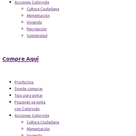
Acciones Colorvida
Cultura Ciudadana
Alimentación
Vivienda
Recreación
Solidaridad
Compre Aquí
Productos
Donde comprar
Tips para pintar
Popayán se pinta
con Colorvida
Acciones Colorvida
Cultura Ciudadana
Alimentación
Vivienda