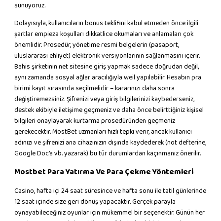
sunuyoruz.
Dolayısıyla, kullanıcıların bonus teklifini kabul etmeden önce ilgili
şartlar empieza koşulları dikkatlice okumaları ve anlamaları çok
önemlidir. Prosedür, yönetime resmi belgelerin (pasaport,
uluslararası ehliyet) elektronik versiyonlarının sağlanmasını içerir.
Bahis şirketinin net sitesine giriş yapmak sadece doğrudan değil,
aynı zamanda sosyal ağlar aracılığıyla weil yapılabilir. Hesabın pra
birimi kayıt sırasında seçilmelidir – kararınızı daha sonra
değiştiremezsiniz. Şifrenizi veya giriş bilgilerinizi kaybederseniz,
destek ekibiyle iletişime geçmeniz ve daha önce belirttiğiniz kişisel
bilgileri onaylayarak kurtarma prosedüründen geçmeniz
gerekecektir. MostBet uzmanları hızlı tepki verir, ancak kullanıcı
adınızı ve şifrenizi ana cihazınızın dışında kaydederek (not defterine,
Google Doc’a vb. yazarak) bu tür durumlardan kaçınmanız önerilir.
Mostbet Para Yatırma Ve Para Çekme Yöntemleri
Casino, hafta içi 24 saat süresince ve hafta sonu ile tatil günlerinde
12 saat içinde size geri dönüş yapacaktır. Gerçek parayla
oynayabileceğiniz oyunlar için mükemmel bir seçenektir. Günün her