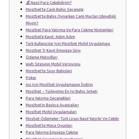
💰 Nasıl Para Çekebilirim?
Mostbet’te Canlı Bahis Seçeneği
Mostbet’te Bahis Oynarken Canlı Maçları Izleyebilir
Miyim?
Mostbet Para Yatırma Ve Para Çekme Yöntemleri
Mostbet’e Kayıt: Adım Adım
Türk Kullanıcılar Için Mostbet Mobil Uygulaması
Mostbet Tr Kayıt Empieza Giriş
Ödeme Metodları
Web Sitesinin Mobil Versiyonu
Mostbet’te Spor Bahisleri
Poker
Ios Için Mostbet Uygulamasını İndirin
Mostbet – Türkiye’nin En İyi Bahis Şirketi
Para Yatırma Seçenekleri
Mostbet’in Başlıca Avantajları
Mostbet Mobil Uygulamaları
Mosbet Ödemeler: Türk Lirası Nasıl Yatırılır Ve Çekilir
Mostbet’te Masa Oyunları
Para Yatırma Empieza Çekme