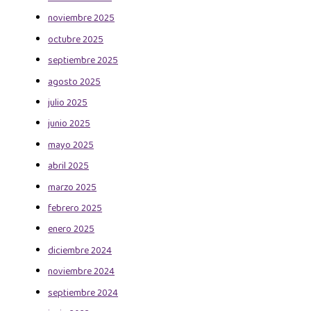
noviembre 2025
octubre 2025
septiembre 2025
agosto 2025
julio 2025
junio 2025
mayo 2025
abril 2025
marzo 2025
febrero 2025
enero 2025
diciembre 2024
noviembre 2024
septiembre 2024