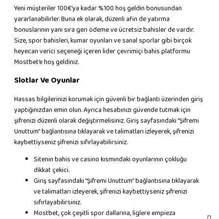
Yeni müşteriler 100€’ya kadar %100 hoş geldin bonusundan
yararlanabilirler. Buna ek olarak, düzenli afin de yatırma
bonuslarının yanı sıra geri ödeme ve ücretsiz bahisler de vardır.
Size, spor bahisleri, kumar oyunları ve sanal sporlar gibi birçok
heyecan verici seçeneği içeren lider çevrimiçi bahis platformu
Mostbet’e hoş geldiniz.
Slotlar Ve Oyunlar
Hassas bilgilerinizi korumak için güvenli bir bağlantı üzerinden giriş
yaptığınızdan emin olun. Ayrıca hesabınızı güvende tutmak için
şifrenizi düzenli olarak değiştirmelisiniz. Giriş sayfasındaki “Şifremi
Unuttum” bağlantısına tıklayarak ve talimatları izleyerek, şifrenizi
kaybettiyseniz şifrenizi sıfırlayabilirsiniz.
Sitenin bahis ve casino kısmındaki oyunlarının çokluğu
dikkat çekici.
Giriş sayfasındaki “Şifremi Unuttum” bağlantısına tıklayarak
ve talimatları izleyerek, şifrenizi kaybettiyseniz şifrenizi
sıfırlayabilirsiniz.
Mostbet, çok çeşitli spor dallarına, liglere empieza