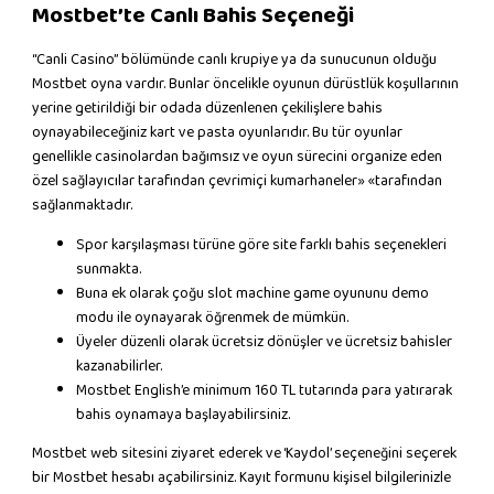
Mostbet’te Canlı Bahis Seçeneği
“Canli Casino” bölümünde canlı krupiye ya da sunucunun olduğu
Mostbet oyna vardır. Bunlar öncelikle oyunun dürüstlük koşullarının
yerine getirildiği bir odada düzenlenen çekilişlere bahis
oynayabileceğiniz kart ve pasta oyunlarıdır. Bu tür oyunlar
genellikle casinolardan bağımsız ve oyun sürecini organize eden
özel sağlayıcılar tarafından çevrimiçi kumarhaneler» «tarafından
sağlanmaktadır.
Spor karşılaşması türüne göre site farklı bahis seçenekleri
sunmakta.
Buna ek olarak çoğu slot machine game oyununu demo
modu ile oynayarak öğrenmek de mümkün.
Üyeler düzenli olarak ücretsiz dönüşler ve ücretsiz bahisler
kazanabilirler.
Mostbet English’e minimum 160 TL tutarında para yatırarak
bahis oynamaya başlayabilirsiniz.
Mostbet web sitesini ziyaret ederek ve ‘Kaydol’ seçeneğini seçerek
bir Mostbet hesabı açabilirsiniz. Kayıt formunu kişisel bilgilerinizle