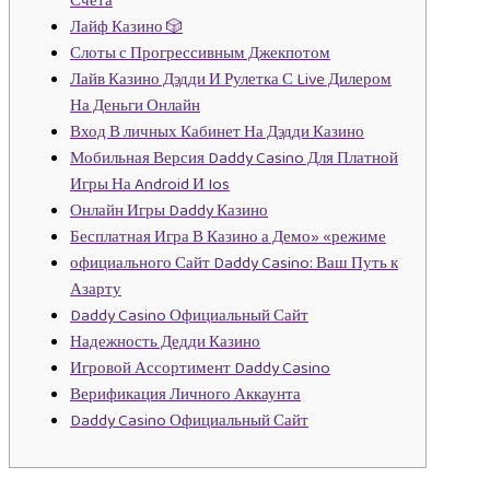
Счета
Лайф Казино 🎲
Слоты с Прогрессивным Джекпотом
Лайв Казино Дэдди И Рулетка С Live Дилером
На Деньги Онлайн
Вход В личных Кабинет На Дэдди Казино
Мобильная Версия Daddy Casino Для Платной
Игры На Android И Ios
Онлайн Игры Daddy Казино
Бесплатная Игра В Казино а Демо» «режиме
официального Сайт Daddy Casino: Ваш Путь к
Азарту
Daddy Casino Официальный Сайт
Надежность Дедди Казино
Игровой Ассортимент Daddy Casino
Верификация Личного Аккаунта
Daddy Casino Официальный Сайт