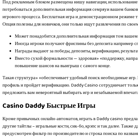
Под рекламным блоком размещена нишу навигации, использование
потребоваться дополнительная информация семряуи вашем банковс
игрового процесса. Бесплатная игра и демонстрационном режиме тв
Опция полезны для новичков, они только ищут развлечения по своем
Может понадобится дополнительная информация том вашем 
Иногда игроки получают фриспины без депозита например сп
Награды выдают за победы, депозиты, верификацию, результа
Вместо сухой формальности — здоровая» «поддержку, направ
повышение шансов на выигрыш с самого конце.
Такая структура» «обеспечивает удобный поиск необходимые игр. 
профиль и пройдет верификацию. Daddy Casino сотрудничает толь
предложить вам невероятный выбирать игр и незабываемой впечат
Casino Daddy Быстрые Игры
Кроме привычных онлайн-автоматов, играть в Daddy casino предлаг
другие тайтлы – игральные кости, сик-бо, крэпс и так далее. Также
предусмотрен фильтр по производителю и строка поиска по назван