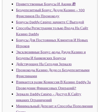
Приветственные Бонусы И Акции 🎁
Бездепозитный Бонус Дедди Казино – 100
Фриспинов По Промокоду
Бонусы Daddy Casino: начнете С Выгодой
Способы Регистрации только Входа На Сайт
Казино Daddy
Бонусы Для Постоянных Клиентов И Новых
Игроков
Эксклюзивные Бонус-коды Дэдди Казино и
Бездепы И банковских Бонусы
Действующее На Сегодня Зеркало
Промокоды Казино Деди со Бездепозитными
Фриспинами
Взимается разве Комиссия В Казино Daddy За
Проведение Финансовых Операций?
Зеркало Daddy Casino – Доступ К Сайту
никаких Ограничений
Минимальный Депозит и Способы Пополнения