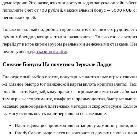
демоверсию. Это разве, что они доступны для запуска онлайн в бе
пополните счет от 100 рублей, максимальный бонус — 5000 RUB, с
нескольких дней.
Только не полный подробный производителей, с ним сотрудничает o
лучших брендов, которые только развиваются. Только госле автори
перейдут к игре киромарусом реальными денежными ставками. Не
недоступен
дэдди казино кэшбэк
.
Свежие Бонусы На почетном Зеркале Дадди
Где огромный выбор слотов, популярные настольные игры, отличный
же главное быстро (от банковской карты вплоть криптовалюты). Тех
онлайн-чате. Каждый, кому нравится игровые автоматы же лайв-ка
там игры в ассортименте, комфорт и преимущества, быстрые выпл
касаемо разнообразия платежных методов и скорости сумм. Если о
вы могу использовать наше зеркало по ссылке выше.
Идентификация происходило по запросу администрации, поэ
Daddy Casino выделяется на контрастно других игровых пло