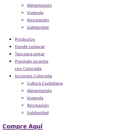
Alimentación
Vivienda
Recreación
Solidaridad
Productos
Donde comprar
Tips para pintar
Popayán se pinta
con Colorvida
Acciones Colorvida
Cultura Ciudadana
Alimentación
Vivienda
Recreación
Solidaridad
Compre Aquí