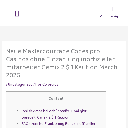
Ir
al
contenido
Compre Aquí
Donde comprar
Tips para pintar
Popayán se pinta
con Colorvida
Acciones Colorvida
Neue Maklercourtage Codes pro
Casinos ohne Einzahlung inoffizieller
mitarbeiter Gemix 2 $ 1 Kaution March
2026
/
Uncategorized
/ Por
Colorvida
Content
Perish Arten bei gebührenfrei Boni gibt
parece?: Gemix 2 $ 1 Kaution
FAQs zum No Frankierung Bonus inoffizieller