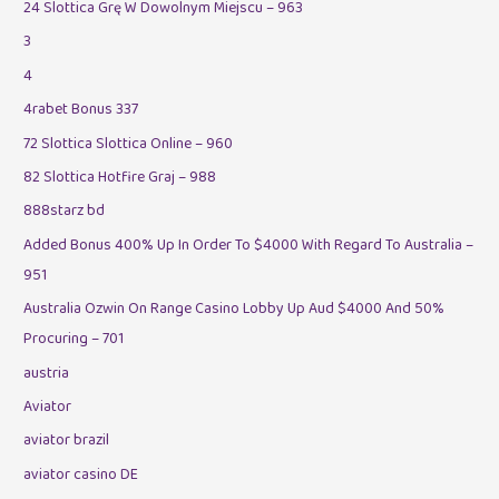
24 Slottica Grę W Dowolnym Miejscu – 963
3
4
4rabet Bonus 337
72 Slottica Slottica Online – 960
82 Slottica Hotfire Graj – 988
888starz bd
Added Bonus 400% Up In Order To $4000 With Regard To Australia –
951
Australia Ozwin On Range Casino Lobby Up Aud $4000 And 50%
Procuring – 701
austria
Aviator
aviator brazil
aviator casino DE