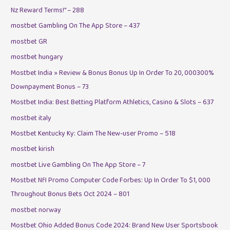
Nz Reward Terms!" – 288
‎mostbet Gambling On The App Store – 437
mostbet GR
mostbet hungary
Mostbet India » Review & Bonus Bonus Up In Order To 20, 000300%
Downpayment Bonus – 73
Mostbet India: Best Betting Platform Athletics, Casino & Slots – 637
mostbet italy
Mostbet Kentucky Ky: Claim The New-user Promo – 518
mostbet kirish
‎mostbet Live Gambling On The App Store – 7
Mostbet Nfl Promo Computer Code Forbes: Up In Order To $1, 000
Throughout Bonus Bets Oct 2024 – 801
mostbet norway
Mostbet Ohio Added Bonus Code 2024: Brand New User Sportsbook