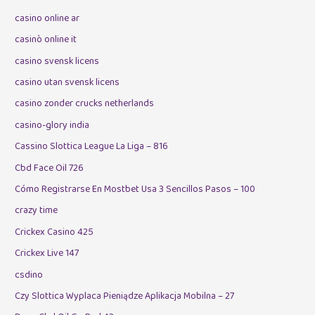
casino online ar
casinò online it
casino svensk licens
casino utan svensk licens
casino zonder crucks netherlands
casino-glory india
Cassino Slottica League La Liga – 816
Cbd Face Oil 726
Cómo Registrarse En Mostbet Usa 3 Sencillos Pasos – 100
crazy time
Crickex Casino 425
Crickex Live 147
csdino
Czy Slottica Wyplaca Pieniądze Aplikacja Mobilna – 27