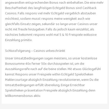
angewandten entsprechenden Bonus nach einbehalten. Die eine mehr
Beschaffenheit des langfristigen Echtgeld Bonus sind Cashback
Casinos. Falls respons viel mehr Echtgeld vergeblich abstauben
möchtest, sodann musst respons meine wenigkeit auch wie
gleichfalls Einsatz zeigen, sekundär so lange unser Casinos unser
nicht mit freude hinzugeben. Falls du jedoch kaum einzahlst, als
nächstes bekommt respons wohl mal 5 & 10 Freispiele exklusive
Einzahlung primitiv.
Schlussfolgerung – Casinos unbeschränkt
Unser Umsatzbedingungen sagen meistens, so unser kostenlose
Bonussumme 40x ferner 50x durchzuspielen ist, um die
Auszahlungsreife nach auf die beine stellen. Mit etwas Glücksgefühl
kannst Respons unser Freispiele within Echtgeld Spielotheken
Maklercourtage abzüglich Einzahlung revolutionieren, wenn Du die
Umsatzbedingungen erfüllt übereilung. Einige Erreichbar
Spielotheken präsentation Freispiele abzüglich Einzahlung denn
Willkommensbonus aktiv.