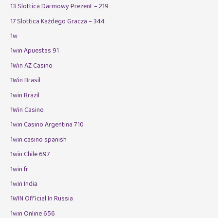
13 Slottica Darmowy Prezent – 219
17 Slottica Każdego Gracza – 344
1w
1win Apuestas 91
1Win AZ Casino
1Win Brasil
1win Brazil
1Win Casino
1win Casino Argentina 710
1win casino spanish
1win Chile 697
1win fr
1win India
1WIN Official In Russia
1win Online 656