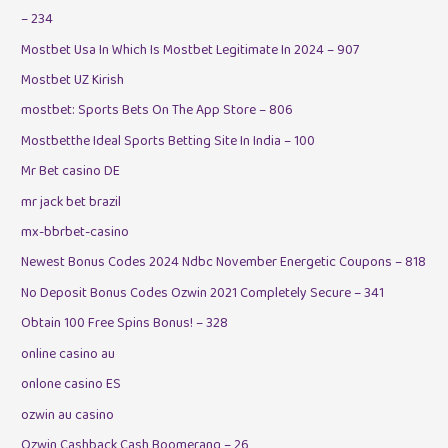
– 234
Mostbet Usa In Which Is Mostbet Legitimate In 2024 – 907
Mostbet UZ Kirish
‎mostbet: Sports Bets On The App Store – 806
Mostbetthe Ideal Sports Betting Site In India – 100
Mr Bet casino DE
mr jack bet brazil
mx-bbrbet-casino
Newest Bonus Codes 2024 Ndbc November Energetic Coupons – 818
No Deposit Bonus Codes Ozwin 2021 Completely Secure – 341
Obtain 100 Free Spins Bonus! – 328
online casino au
onlone casino ES
ozwin au casino
Ozwin Cashback Cash Boomerang – 26