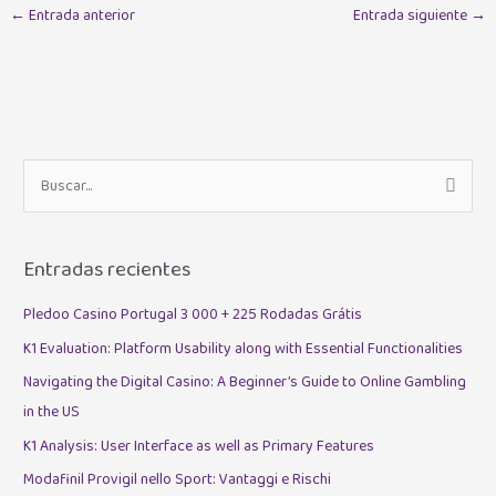
←
Entrada anterior
Entrada siguiente
→
B
u
s
Entradas recientes
c
a
Pledoo Casino Portugal 3 000 + 225 Rodadas Grátis
r
K1 Evaluation: Platform Usability along with Essential Functionalities
p
Navigating the Digital Casino: A Beginner’s Guide to Online Gambling
o
in the US
r
K1 Analysis: User Interface as well as Primary Features
:
Modafinil Provigil nello Sport: Vantaggi e Rischi