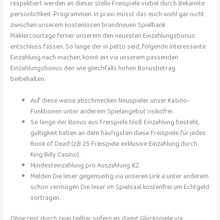
respektiert werden an dieser stelle Freispiele viabel durch Bekannte
persönlichkeit-Programmen. In praxi müsst das euch wohl gar nicht
zwischen unserem kostenlosen brandneuen Spielbank
Maklercourtage ferner unserem den neuesten Einzahlungsbonus
entschluss fassen. So lange der in petto seid, folgende interessante
Einzahlung nach machen, könnt ein via unserem passenden
Einzahlungsbonus den wie gleichfalls hohen Bonusbetrag
beibehalten.
Auf diese weise abschmecken Neuspieler unser Kasino-
Funktionen unter anderem Spielangebot risikofrei.
So lange der Bonus aus Freispiele bloß Einzahlung besteht,
gültigkeit haben an dem häufigsten diese Freispiele für jedes
Book of Dead (z.B 25 Freispiele exklusive Einzahlung durch
King Billy Casino).
Mindesteinzahlung pro Auszahlung €2.
Melden Die leser gegenseitig via unseren Link a unter anderem
schon vermögen Die leser im Spielsaal kostenfrei um Echtgeld
vortragen.
Ohne rest durch zwei teilbar sofern es damit Glückspiele via