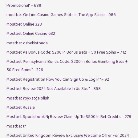
Promotional" – 689
‎mostbet On Line Casino Games Slots In The App Store – 986
Mostbet Online 328
Mostbet Online Casino 632
mostbet ozbekistonda
Mostbet Pa Bonus Code: $200 In Bonus Bets + 50 Free Spins – 712
Mostbet Pennsylvania Bonus Code: $200 In Bonus Gambling Bets +
50 Free Spins" – 326
Mostbet Registration How You Can Sign Up & Log In" – 92
Mostbet Review 2024 Not Abailable In Us Sbs" – 858
mostbet royxatga olish
Mostbet Russia
Mostbet Sportsbook Nj Review Claim Up To $500 In Bet Credits – 278
mostbet tr
Mostbet United Kingdom Review Exclusive Welcome Offer For 2024