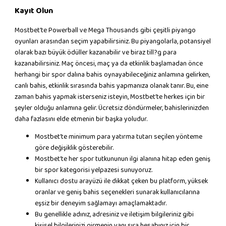
Kayıt Olun
Mostbet’te Powerball ve Mega Thousands gibi çeşitli piyango
oyunları arasından seçim yapabilirsiniz. Bu piyangolarla, potansiyel
olarak bazı büyük ödüller kazanabilir ve biraz till?g para
kazanabilirsiniz. Maç öncesi, maç ya da etkinlik başlamadan önce
herhangi bir spor dalına bahis oynayabileceğiniz anlamına gelirken,
canlı bahis, etkinlik sırasında bahis yapmanıza olanak tanır. Bu, eine
zaman bahis yapmak isterseniz isteyin, Mostbet’te herkes için bir
şeyler olduğu anlamına gelir. Ücretsiz döndürmeler, bahislerinizden
daha fazlasını elde etmenin bir başka yoludur.
Mostbet’te minimum para yatırma tutarı seçilen yönteme
göre değişiklik gösterebilir.
Mostbet’te her spor tutkununun ilgi alanına hitap eden geniş
bir spor kategorisi yelpazesi sunuyoruz.
Kullanıcı dostu arayüzü ile dikkat çeken bu platform, yüksek
oranlar ve geniş bahis seçenekleri sunarak kullanıcılarına
eşsiz bir deneyim sağlamayı amaçlamaktadır.
Bu genellikle adınız, adresiniz ve iletişim bilgileriniz gibi
kişisel bilgilerinizi girmenin yanı sıra hesabınız için bir