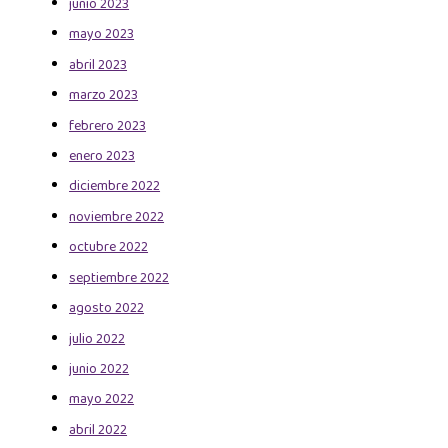
junio 2023
mayo 2023
abril 2023
marzo 2023
febrero 2023
enero 2023
diciembre 2022
noviembre 2022
octubre 2022
septiembre 2022
agosto 2022
julio 2022
junio 2022
mayo 2022
abril 2022