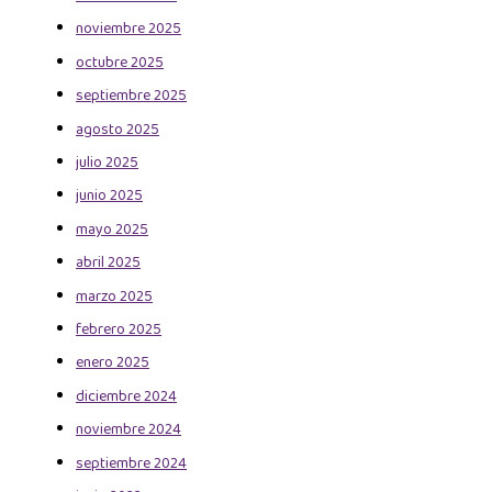
noviembre 2025
octubre 2025
septiembre 2025
agosto 2025
julio 2025
junio 2025
mayo 2025
abril 2025
marzo 2025
febrero 2025
enero 2025
diciembre 2024
noviembre 2024
septiembre 2024