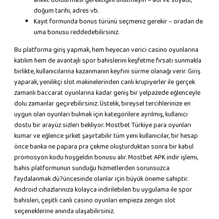
doğum tarihi, adres vb.
Kayıt formunda bonus türünü seçmeniz gerekir – oradan de
uma bonusu reddedebilirsiniz.
Bu platforma giriş yapmak, hem heyecan verici casino oyunlarına
katılım hem de avantajlı spor bahislerini keşfetme fırsatı sunmakla
birlikte, kullanıcılarına kazanmanın keyfini sürme olanağı verir. Giriş
yaparak, yenilikçi slot makinelerinden canlı krupiyerler ile gerçek
zamanlı baccarat oyunlarına kadar geniş bir yelpazede eğlenceyle
dolu zamanlar geçirebilirsiniz. Üstelik, bireysel tercihlerinize en
uygun olan oyunları bulmak için kategorilere ayrılmış, kullanıcı
dostu bir arayüz sizleri bekliyor. Mostbet Türkiye para oyunları
kumar ve eğlence şirket şaşırtabilir tüm yeni kullanıcılar, bir hesap
önce banka ne papara pra çekme oluşturduktan sonra bir kabul
promosyon kodu hoşgeldin bonusu alır. Mostbet APK indir işlemi,
bahis platformunun sunduğu hizmetlerden sorunsuzca
faydalanmak dü?üncesinde olanlar için büyük öneme sahiptir.
Android cihazlarınıza kolayca indirilebilen bu uygulama ile spor
bahisleri, çeşitli canlı casino oyunları empieza zengin slot
seçeneklerine anında ulaşabilirsiniz.