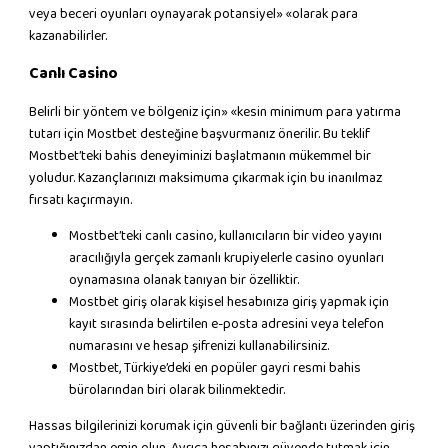
veya beceri oyunları oynayarak potansiyel» «olarak para
kazanabilirler.
Canlı Casino
Belirli bir yöntem ve bölgeniz için» «kesin minimum para yatırma
tutarı için Mostbet desteğine başvurmanız önerilir. Bu teklif
Mostbet’teki bahis deneyiminizi başlatmanın mükemmel bir
yoludur. Kazançlarınızı maksimuma çıkarmak için bu inanılmaz
fırsatı kaçırmayın.
Mostbet’teki canlı casino, kullanıcıların bir video yayını
aracılığıyla gerçek zamanlı krupiyelerle casino oyunları
oynamasına olanak tanıyan bir özelliktir.
Mostbet giriş olarak kişisel hesabınıza giriş yapmak için
kayıt sırasında belirtilen e-posta adresini veya telefon
numarasını ve hesap şifrenizi kullanabilirsiniz.
Mostbet, Türkiye’deki en popüler gayri resmi bahis
bürolarından biri olarak bilinmektedir.
Hassas bilgilerinizi korumak için güvenli bir bağlantı üzerinden giriş
yaptığınızdan emin olun. Ayrıca hesabınızı güvende tutmak için