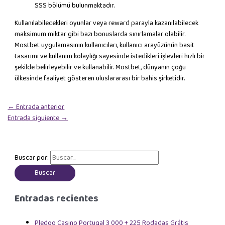
SSS bölümü bulunmaktadır.
Kullanılabilecekleri oyunlar veya reward parayla kazanılabilecek
maksimum miktar gibi bazı bonuslarda sınırlamalar olabilir.
Mostbet uygulamasının kullanıcıları, kullanıcı arayüzünün basit
tasarımı ve kullanım kolaylığı sayesinde istedikleri işlevleri hızlı bir
şekilde belirleyebilir ve kullanabilir. Mostbet, dünyanın çoğu
ülkesinde faaliyet gösteren uluslararası bir bahis şirketidir.
←
Entrada anterior
Entrada siguiente
→
Buscar por:
Entradas recientes
Pledoo Casino Portugal 3 000 + 225 Rodadas Grátis