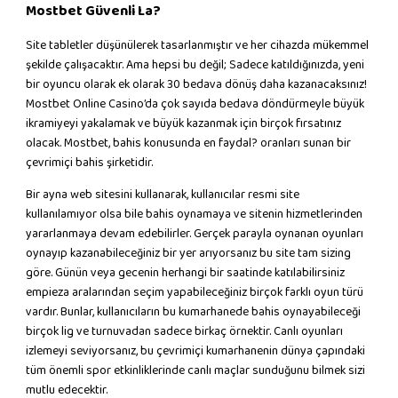
Mostbet Güvenli La?
Site tabletler düşünülerek tasarlanmıştır ve her cihazda mükemmel
şekilde çalışacaktır. Ama hepsi bu değil; Sadece katıldığınızda, yeni
bir oyuncu olarak ek olarak 30 bedava dönüş daha kazanacaksınız!
Mostbet Online Casino’da çok sayıda bedava döndürmeyle büyük
ikramiyeyi yakalamak ve büyük kazanmak için birçok fırsatınız
olacak. Mostbet, bahis konusunda en faydal? oranları sunan bir
çevrimiçi bahis şirketidir.
Bir ayna web sitesini kullanarak, kullanıcılar resmi site
kullanılamıyor olsa bile bahis oynamaya ve sitenin hizmetlerinden
yararlanmaya devam edebilirler. Gerçek parayla oynanan oyunları
oynayıp kazanabileceğiniz bir yer arıyorsanız bu site tam sizing
göre. Günün veya gecenin herhangi bir saatinde katılabilirsiniz
empieza aralarından seçim yapabileceğiniz birçok farklı oyun türü
vardır. Bunlar, kullanıcıların bu kumarhanede bahis oynayabileceği
birçok lig ve turnuvadan sadece birkaç örnektir. Canlı oyunları
izlemeyi seviyorsanız, bu çevrimiçi kumarhanenin dünya çapındaki
tüm önemli spor etkinliklerinde canlı maçlar sunduğunu bilmek sizi
mutlu edecektir.