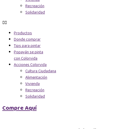
Recreación
Solidaridad
Productos
Donde comprar
Tips para pintar
Popayán se pinta
con Colorvida
Acciones Colorvida
Cultura Ciudadana
Alimentación
Vivienda
Recreación
Solidaridad
Compre Aquí