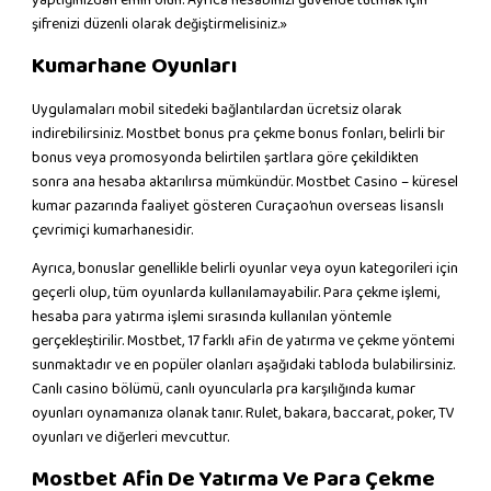
şifrenizi düzenli olarak değiştirmelisiniz.»
Kumarhane Oyunları
Uygulamaları mobil sitedeki bağlantılardan ücretsiz olarak
indirebilirsiniz. Mostbet bonus pra çekme bonus fonları, belirli bir
bonus veya promosyonda belirtilen şartlara göre çekildikten
sonra ana hesaba aktarılırsa mümkündür. Mostbet Casino – küresel
kumar pazarında faaliyet gösteren Curaçao’nun overseas lisanslı
çevrimiçi kumarhanesidir.
Ayrıca, bonuslar genellikle belirli oyunlar veya oyun kategorileri için
geçerli olup, tüm oyunlarda kullanılamayabilir. Para çekme işlemi,
hesaba para yatırma işlemi sırasında kullanılan yöntemle
gerçekleştirilir. Mostbet, 17 farklı afin de yatırma ve çekme yöntemi
sunmaktadır ve en popüler olanları aşağıdaki tabloda bulabilirsiniz.
Canlı casino bölümü, canlı oyuncularla pra karşılığında kumar
oyunları oynamanıza olanak tanır. Rulet, bakara, baccarat, poker, TV
oyunları ve diğerleri mevcuttur.
Mostbet Afin De Yatırma Ve Para Çekme