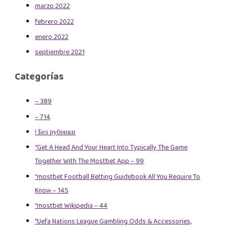
marzo 2022
febrero 2022
enero 2022
septiembre 2021
Categorías
– 389
– 714
! Без рубрики
"Get A Head And Your Heart Into Typically The Game
Together With The Mostbet App – 99
"mostbet Football Betting Guidebook All You Require To
Know – 145
"mostbet Wikipedia – 44
"Uefa Nations League Gambling Odds & Accessories,