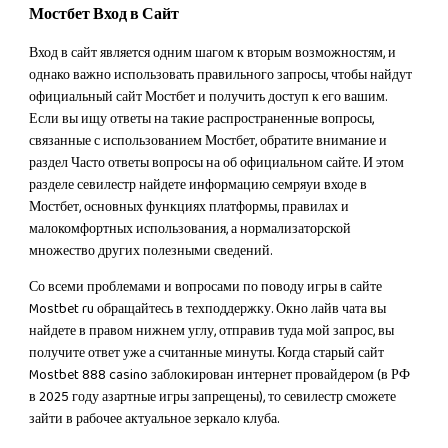
Мостбет Вход в Сайт
Вход в сайт является одним шагом к вторым возможностям, и
однако важно использовать правильного запросы, чтобы найдут
официальный сайт Мостбет и получить доступ к его вашим.
Если вы ищу ответы на такие распространенные вопросы,
связанные с использованием Мостбет, обратите внимание и
раздел Часто ответы вопросы на об официальном сайте. И этом
разделе севилестр найдете информацию семряуи входе в
Мостбет, основных функциях платформы, правилах и
малокомфортных использования, а нормализаторской
множество других полезными сведений.
Со всеми проблемами и вопросами по поводу игры в сайте
Mostbet ru обращайтесь в техподдержку. Окно лайв чата вы
найдете в правом нижнем углу, отправив туда мой запрос, вы
получите ответ уже а считанные минуты. Когда старый сайт
Mostbet 888 casino заблокирован интернет провайдером (в РФ
в 2025 году азартные игры запрещены), то севилестр сможете
зайти в рабочее актуальное зеркало клуба.