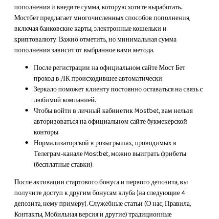
пополнения и введите сумма, которую хотите выработать.
Мостбет предлагает многочисленных способов пополнения,
включая банковские карты, электронные кошельки и
криптовалюту. Важно отметить, но минимальная сумма
пополнения зависит от выбранное вами метода.
После регистрации на официальном сайте Мост Бет
проход в ЛК происходившее автоматически.
Зеркало поможет клиенту постоянно оставаться на связь с
любимой компанией.
Чтобы войти в личный кабинетик Mostbet, вам нельзя
авторизоваться на официальном сайте букмекерской
конторы.
Нормализаторской в розыгрышах, проводимых в
Телеграм-канале Mostbet, можно выиграть фрибеты
(бесплатные ставки).
После активации стартового бонуса и первого депозита, вы
получите доступ к другим бонусам клуба (на следующие 4
депозита, нему примеру). Служебные статьи (О нас, Правила,
Контакты, Мобильная версия и другие) традиционные