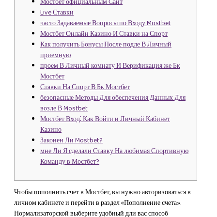
Мостбет официальным Сайт
Live Ставки
часто Задаваемые Вопросы по Входу Mostbet
Мостбет Онлайн Казино И Ставки на Спорт
Как получить Бонусы После подле В Личный
приемную
проем В Личный комнату И Верификация же Бк
Мостбет
Ставки На Спорт В Бк Мостбет
безопасные Методы Для обеспечения Данных Для
возле В Mostbet
Мостбет Вход⁚ Как Войти и Личный Кабинет
Казино
Законен Ли Mostbet?
мне Ли Я сделали Ставку На любимая Спортивную
Команду в Мостбет?
Чтобы пополнить счет в Мостбет, вы нужно авторизоваться в
личном кабинете и перейти в раздел «Пополнение счета».
Нормализаторской выберите удобный дли вас способ