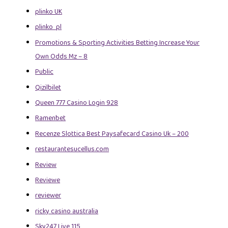
plinko UK
plinko_pl
Promotions & Sporting Activities Betting Increase Your
Own Odds Mz – 8
Public
Qizilbilet
Queen 777 Casino Login 928
Ramenbet
Recenze Slottica Best Paysafecard Casino Uk – 200
restaurantesucellus.com
Review
Reviewe
reviewer
ricky casino australia
Sky247 Live 115