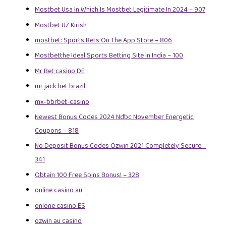
Mostbet Usa In Which Is Mostbet Legitimate In 2024 – 907
Mostbet UZ Kirish
‎mostbet: Sports Bets On The App Store – 806
Mostbetthe Ideal Sports Betting Site In India – 100
Mr Bet casino DE
mr jack bet brazil
mx-bbrbet-casino
Newest Bonus Codes 2024 Ndbc November Energetic
Coupons – 818
No Deposit Bonus Codes Ozwin 2021 Completely Secure –
341
Obtain 100 Free Spins Bonus! – 328
online casino au
onlone casino ES
ozwin au casino