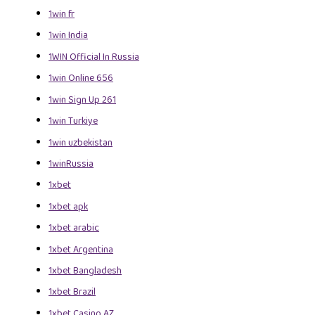
1win fr
1win India
1WIN Official In Russia
1win Online 656
1win Sign Up 261
1win Turkiye
1win uzbekistan
1winRussia
1xbet
1xbet apk
1xbet arabic
1xbet Argentina
1xbet Bangladesh
1xbet Brazil
1xbet Casino AZ