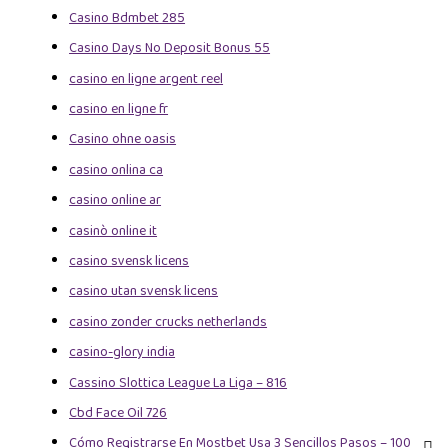
Casino Bdmbet 285
Casino Days No Deposit Bonus 55
casino en ligne argent reel
casino en ligne fr
Casino ohne oasis
casino onlina ca
casino online ar
casinò online it
casino svensk licens
casino utan svensk licens
casino zonder crucks netherlands
casino-glory india
Cassino Slottica League La Liga – 816
Cbd Face Oil 726
Cómo Registrarse En Mostbet Usa 3 Sencillos Pasos – 100