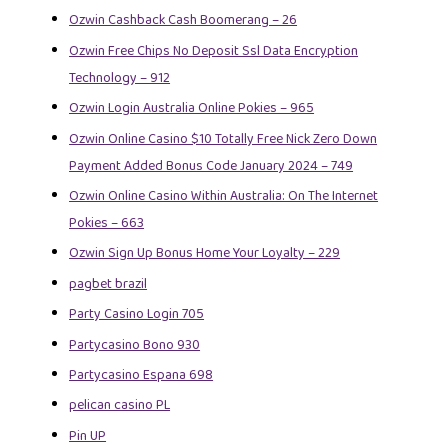
Ozwin Cashback Cash Boomerang – 26
Ozwin Free Chips No Deposit Ssl Data Encryption
Technology – 912
Ozwin Login Australia Online Pokies – 965
Ozwin Online Casino $10 Totally Free Nick Zero Down
Payment Added Bonus Code January 2024 – 749
Ozwin Online Casino Within Australia: On The Internet
Pokies – 663
Ozwin Sign Up Bonus Home Your Loyalty – 229
pagbet brazil
Party Casino Login 705
Partycasino Bono 930
Partycasino Espana 698
pelican casino PL
Pin UP