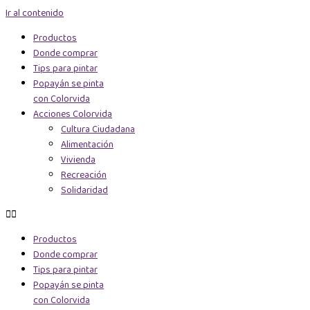
Ir al contenido
Productos
Donde comprar
Tips para pintar
Popayán se pinta
con Colorvida
Acciones Colorvida
Cultura Ciudadana
Alimentación
Vivienda
Recreación
Solidaridad
Productos
Donde comprar
Tips para pintar
Popayán se pinta
con Colorvida