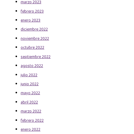
marzo 2023
febrero 2023
enero 2023
diciembre 2022
noviembre 2022
octubre 2022
septiembre 2022
agosto 2022
julio 2022
junio 2022
mayo 2022
abril 2022
marzo 2022
febrero 2022
enero 2022