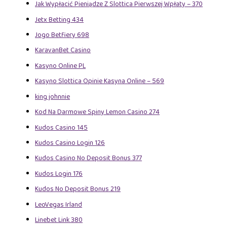
Jak Wypłacić Pieniądze Z Slottica Pierwszej Wpłaty – 370
Jetx Betting 434
Jogo Betfiery 698
KaravanBet Casino
Kasyno Online PL
Kasyno Slottica Opinie Kasyna Online – 569
king johnnie
Kod Na Darmowe Spiny Lemon Casino 274
Kudos Casino 145
Kudos Casino Login 126
Kudos Casino No Deposit Bonus 377
Kudos Login 176
Kudos No Deposit Bonus 219
LeoVegas Irland
Linebet Link 380