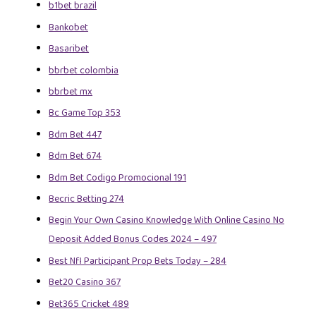
b1bet brazil
Bankobet
Basaribet
bbrbet colombia
bbrbet mx
Bc Game Top 353
Bdm Bet 447
Bdm Bet 674
Bdm Bet Codigo Promocional 191
Becric Betting 274
Begin Your Own Casino Knowledge With Online Casino No
Deposit Added Bonus Codes 2024 – 497
Best Nfl Participant Prop Bets Today – 284
Bet20 Casino 367
Bet365 Cricket 489