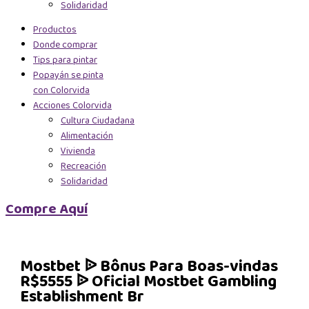
Solidaridad
Productos
Donde comprar
Tips para pintar
Popayán se pinta
con Colorvida
Acciones Colorvida
Cultura Ciudadana
Alimentación
Vivienda
Recreación
Solidaridad
Compre Aquí
Mostbet ᐉ Bônus Para Boas-vindas
R$5555 ᐉ Oficial Mostbet Gambling
Establishment Br