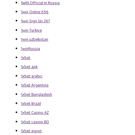
1WIN Official In Russia
1win Online 656
1win Sign Up 261
1win Turkiye
1win uzbekistan
1winRussia
1xbet
1xbet apk
1xbet arabic
1xbet Argentina
1xbet Bangladesh
1xbet Brazil
1xbet Casino AZ
1xbet casino BD
1xbet egypt