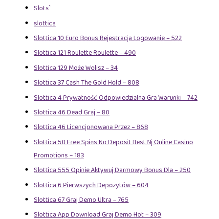
Slots`
slottica
Slottica 10 Euro Bonus Rejestracja Logowanie – 522
Slottica 121 Roulette Roulette – 490
Slottica 129 Może Wolisz – 34
Slottica 37 Cash The Gold Hold – 808
Slottica 4 Prywatność Odpowiedzialna Gra Warunki – 742
Slottica 46 Dead Graj – 80
Slottica 46 Licencjonowana Przez – 868
Slottica 50 Free Spins No Deposit Best Nj Online Casino
Promotions – 183
Slottica 555 Opinie Aktywuj Darmowy Bonus Dla – 250
Slottica 6 Pierwszych Depozytów – 604
Slottica 67 Graj Demo Ultra – 765
Slottica App Download Graj Demo Hot – 309