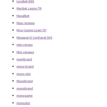
Luvabet 660
Maribet casino TR
Masalbet
Maxi reviewe
Mcw Casino Login 131
Megapari E Confiavel 305
mini-review
Mini-reviews
mombrand
mono brand
mono slot
Monobrand
monobrend
monogame
monoslot