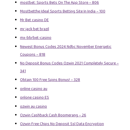
‎mostbet: Sports Bets On The App Store – 806
Mostbetthe Ideal Sports Betting Site In India – 100
Mr Bet casino DE
mr jack bet brazil
mx-bbrbet-casino
Newest Bonus Codes 2024 Ndbc November Energetic
Coupons – 818
No Deposit Bonus Codes Ozwin 2021 Completely Secure –
341
Obtain 100 Free Spins Bonus! – 328
online casino au
onlone casino ES
ozwin au casino
Ozwin Cashback Cash Boomerang – 26
Ozwin Free Chips No Deposit Ssl Data Encryption