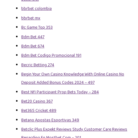
bbrbet colombia
bbrbet mx
Bc Game Top 353
Bdm Bet 447
Bdm Bet 674
Bdm Bet Codigo Promocional 191
Becric Betting 274
Begin Your Own Casino Knowledge With Online Casino No
Deposit Added Bonus Codes 2024 – 497
Best Nfl Participant Prop Bets Today – 284
Bet20 Casino 367
Bet365 Cricket 489
Betano Apostas Esportivas 349
Betclic Plus Expekt Reviews Study Customer Care Reviews
Regarding En Mostbet Com – 201