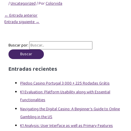
/
Uncategorized
/ Por
Colorvida
←
Entrada anterior
Entrada siguiente
→
Buscar por:
Entradas recientes
Pledoo Casino Portugal 3 000 + 225 Rodadas Grátis
K1 Evaluation: Platform Usability along with Essential
Functionalities
Navigating the Digital Casino: A Beginner’s Guide to Online
Gambling in the US
K1 Analysis: User Interface as well as Primary Features