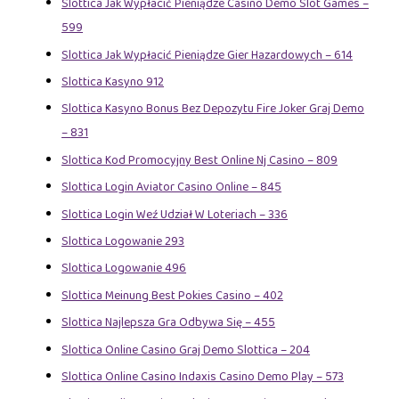
Slottica Jak Wypłacić Pieniądze Casino Demo Slot Games –
599
Slottica Jak Wypłacić Pieniądze Gier Hazardowych – 614
Slottica Kasyno 912
Slottica Kasyno Bonus Bez Depozytu Fire Joker Graj Demo
– 831
Slottica Kod Promocyjny Best Online Nj Casino – 809
Slottica Login Aviator Casino Online – 845
Slottica Login Weź Udział W Loteriach – 336
Slottica Logowanie 293
Slottica Logowanie 496
Slottica Meinung Best Pokies Casino – 402
Slottica Najlepsza Gra Odbywa Się – 455
Slottica Online Casino Graj Demo Slottica – 204
Slottica Online Casino Indaxis Casino Demo Play – 573