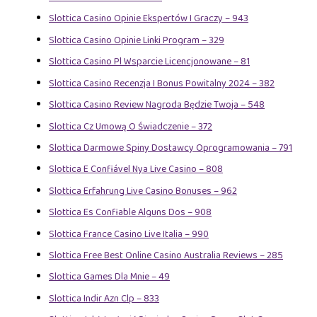
Slottica Casino Opinie Ekspertów I Graczy – 943
Slottica Casino Opinie Linki Program – 329
Slottica Casino Pl Wsparcie Licencjonowane – 81
Slottica Casino Recenzja I Bonus Powitalny 2024 – 382
Slottica Casino Review Nagroda Będzie Twoja – 548
Slottica Cz Umową O Świadczenie – 372
Slottica Darmowe Spiny Dostawcy Oprogramowania – 791
Slottica E Confiável Nya Live Casino – 808
Slottica Erfahrung Live Casino Bonuses – 962
Slottica Es Confiable Alguns Dos – 908
Slottica France Casino Live Italia – 990
Slottica Free Best Online Casino Australia Reviews – 285
Slottica Games Dla Mnie – 49
Slottica Indir Azn Clp – 833