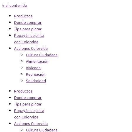
Ir al contenido
Productos
Donde comprar
Tips para pintar
Popayán se pinta
con Colorvida
Acciones Colorvida
Cultura Ciudadana
Alimentación
Vivienda
Recreación
Solidaridad
Productos
Donde comprar
Tips para pintar
Popayán se pinta
con Colorvida
Acciones Colorvida
Cultura Ciudadana