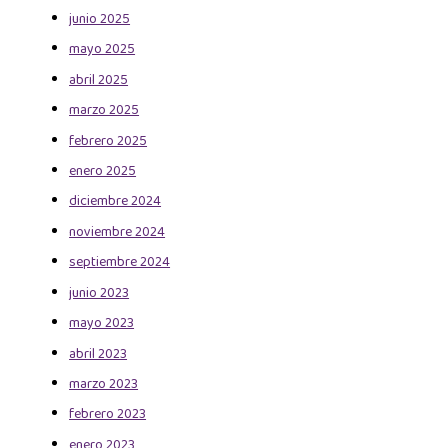
junio 2025
mayo 2025
abril 2025
marzo 2025
febrero 2025
enero 2025
diciembre 2024
noviembre 2024
septiembre 2024
junio 2023
mayo 2023
abril 2023
marzo 2023
febrero 2023
enero 2023