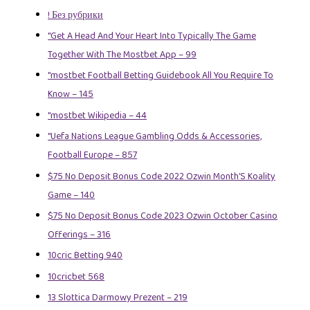
! Без рубрики
"Get A Head And Your Heart Into Typically The Game
Together With The Mostbet App – 99
"mostbet Football Betting Guidebook All You Require To
Know – 145
"mostbet Wikipedia – 44
"Uefa Nations League Gambling Odds & Accessories,
Football Europe – 857
$75 No Deposit Bonus Code 2022 Ozwin Month’S Koality
Game – 140
$75 No Deposit Bonus Code 2023 Ozwin October Casino
Offerings – 316
10cric Betting 940
10cricbet 568
13 Slottica Darmowy Prezent – 219