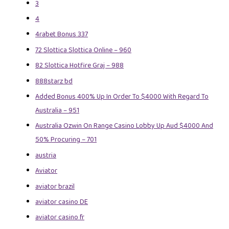
3
4
4rabet Bonus 337
72 Slottica Slottica Online – 960
82 Slottica Hotfire Graj – 988
888starz bd
Added Bonus 400% Up In Order To $4000 With Regard To
Australia – 951
Australia Ozwin On Range Casino Lobby Up Aud $4000 And
50% Procuring – 701
austria
Aviator
aviator brazil
aviator casino DE
aviator casino fr