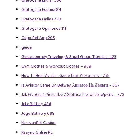
Gratogana Entrar 586
Gratogana Espana 84
Gratogana Online 418
Gratogana Opiniones 111
Gugo Bet App 205
guide
Guide Journey Traveling & Small Group Travels – 423
Gym Clothes & Workout Clothes – 909
How To Beat Aviator Game Вам Увеличить – 755
Is Aviator Game On Betway Авиатор На Деньги – 667
Jak Wypłacić Pieniądze Z Slottica Pierwszej Wpłaty – 370
Jetx Betting 434
Jogo Betfiery 698
KaravanBet Casino
Kasyno Online PL