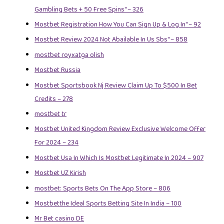
Gambling Bets + 50 Free Spins" – 326
Mostbet Registration How You Can Sign Up & Log In" – 92
Mostbet Review 2024 Not Abailable In Us Sbs" – 858
mostbet royxatga olish
Mostbet Russia
Mostbet Sportsbook Nj Review Claim Up To $500 In Bet
Credits – 278
mostbet tr
Mostbet United Kingdom Review Exclusive Welcome Offer
For 2024 – 234
Mostbet Usa In Which Is Mostbet Legitimate In 2024 – 907
Mostbet UZ Kirish
‎mostbet: Sports Bets On The App Store – 806
Mostbetthe Ideal Sports Betting Site In India – 100
Mr Bet casino DE