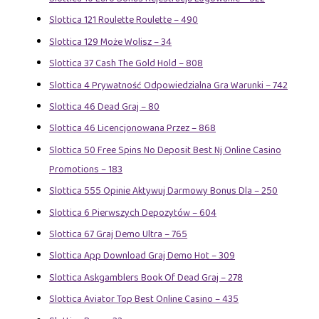
Slottica 121 Roulette Roulette – 490
Slottica 129 Może Wolisz – 34
Slottica 37 Cash The Gold Hold – 808
Slottica 4 Prywatność Odpowiedzialna Gra Warunki – 742
Slottica 46 Dead Graj – 80
Slottica 46 Licencjonowana Przez – 868
Slottica 50 Free Spins No Deposit Best Nj Online Casino
Promotions – 183
Slottica 555 Opinie Aktywuj Darmowy Bonus Dla – 250
Slottica 6 Pierwszych Depozytów – 604
Slottica 67 Graj Demo Ultra – 765
Slottica App Download Graj Demo Hot – 309
Slottica Askgamblers Book Of Dead Graj – 278
Slottica Aviator Top Best Online Casino – 435