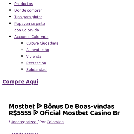
Productos
Donde comprar
Tips para pintar
Popayán se pinta
con Colorvida
Acciones Colorvida
Cultura Ciudadana
Alimentación
Vivienda
Recreación
Solidaridad
Compre Aquí
Mostbet ᐉ Bônus De Boas-vindas
R$5555 ᐉ Oficial Mostbet Casino Br
/
Uncategorized
/ Por
Colorvida