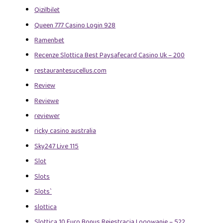
Qizilbilet
Queen 777 Casino Login 928
Ramenbet
Recenze Slottica Best Paysafecard Casino Uk – 200
restaurantesucellus.com
Review
Reviewe
reviewer
ricky casino australia
Sky247 Live 115
Slot
Slots
Slots`
slottica
Slottica 10 Euro Bonus Rejestracja Logowanie – 522