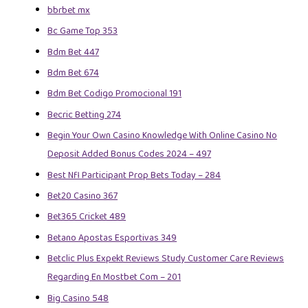
bbrbet mx
Bc Game Top 353
Bdm Bet 447
Bdm Bet 674
Bdm Bet Codigo Promocional 191
Becric Betting 274
Begin Your Own Casino Knowledge With Online Casino No
Deposit Added Bonus Codes 2024 – 497
Best Nfl Participant Prop Bets Today – 284
Bet20 Casino 367
Bet365 Cricket 489
Betano Apostas Esportivas 349
Betclic Plus Expekt Reviews Study Customer Care Reviews
Regarding En Mostbet Com – 201
Big Casino 548