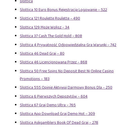
slottica
Slottica 10 Euro Bonus Rejestracja Logowanie – 522
Slottica 121 Roulette Roulette – 490
Slottica 129 Może Wolisz – 34
Slottica 37 Cash The Gold Hold – 808
Slottica 4 Prywatność Odpowiedzialna Gra Warunki – 742
Slottica 46 Dead Graj – 80
Slottica 46 Licencjonowana Przez – 868
Slottica 50 Free Spins No Deposit Best Nj Online Casino
Promotions – 183
Slottica 555 Opinie Aktywuj Darmowy Bonus Dla – 250
Slottica 6 Pierwszych Depozytów – 604
Slottica 67 Graj Demo Ultra – 765
Slottica App Download Graj Demo Hot – 309
Slottica Askgamblers Book Of Dead Graj – 278