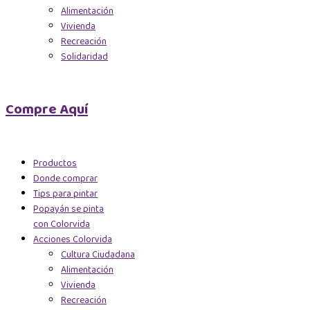
Alimentación
Vivienda
Recreación
Solidaridad
Compre Aquí
Productos
Donde comprar
Tips para pintar
Popayán se pinta
con Colorvida
Acciones Colorvida
Cultura Ciudadana
Alimentación
Vivienda
Recreación