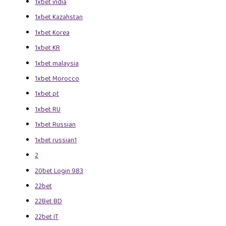
1xbet india
1xbet Kazahstan
1xbet Korea
1xbet KR
1xbet malaysia
1xbet Morocco
1xbet pt
1xbet RU
1xbet Russian
1xbet russian1
2
20bet Login 983
22bet
22Bet BD
22bet IT