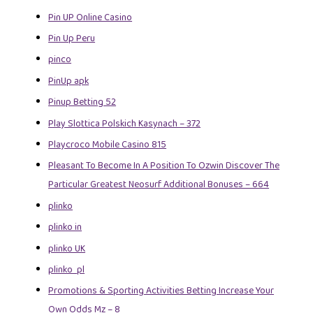
Pin UP Online Casino
Pin Up Peru
pinco
PinUp apk
Pinup Betting 52
Play Slottica Polskich Kasynach – 372
Playcroco Mobile Casino 815
Pleasant To Become In A Position To Ozwin Discover The
Particular Greatest Neosurf Additional Bonuses – 664
plinko
plinko in
plinko UK
plinko_pl
Promotions & Sporting Activities Betting Increase Your
Own Odds Mz – 8