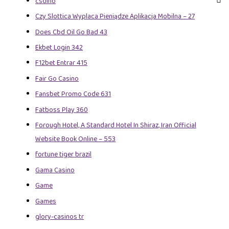
csdino
Czy Slottica Wyplaca Pieniądze Aplikacja Mobilna – 27
Does Cbd Oil Go Bad 43
Ekbet Login 342
F12bet Entrar 415
Fair Go Casino
Fansbet Promo Code 631
Fatboss Play 360
Forough Hotel, A Standard Hotel In Shiraz, Iran Official
Website Book Online – 553
fortune tiger brazil
Gama Casino
Game
Games
glory-casinos tr