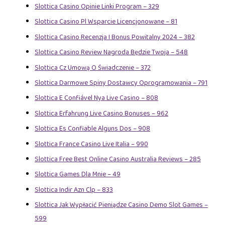
Slottica Casino Opinie Linki Program – 329
Slottica Casino Pl Wsparcie Licencjonowane – 81
Slottica Casino Recenzja I Bonus Powitalny 2024 – 382
Slottica Casino Review Nagroda Będzie Twoja – 548
Slottica Cz Umową O Świadczenie – 372
Slottica Darmowe Spiny Dostawcy Oprogramowania – 791
Slottica E Confiável Nya Live Casino – 808
Slottica Erfahrung Live Casino Bonuses – 962
Slottica Es Confiable Alguns Dos – 908
Slottica France Casino Live Italia – 990
Slottica Free Best Online Casino Australia Reviews – 285
Slottica Games Dla Mnie – 49
Slottica Indir Azn Clp – 833
Slottica Jak Wypłacić Pieniądze Casino Demo Slot Games –
599