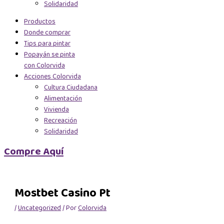
Solidaridad
Productos
Donde comprar
Tips para pintar
Popayán se pinta
con Colorvida
Acciones Colorvida
Cultura Ciudadana
Alimentación
Vivienda
Recreación
Solidaridad
Compre Aquí
Mostbet Casino Pt
/
Uncategorized
/ Por
Colorvida