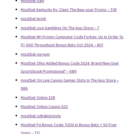
mostbet italy
Mostbet Kentucky Ky: Claim The New-user Promo – 518
mostbet kirish
‎mostbet Live Gambling On The App Store – 7
Mostbet Nfl Promo Computer Code Forbes: Up In Order To
$1, 000 Throughout Bonus Bets Oct 2024 – 801
mostbet norway
Mostbet Ohio Added Bonus Code 2024: Brand New User
Sportsbook Promotional" – 689
‎mostbet On Line Casino Games Slots In The App Store –
986
Mostbet Online 328
Mostbet Online Casino 632
mostbet ozbekistonda
Mostbet Pa Bonus Code: $200 In Bonus Bets + 50 Free
Spins – 712