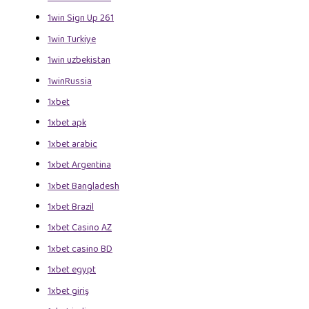
1win Sign Up 261
1win Turkiye
1win uzbekistan
1winRussia
1xbet
1xbet apk
1xbet arabic
1xbet Argentina
1xbet Bangladesh
1xbet Brazil
1xbet Casino AZ
1xbet casino BD
1xbet egypt
1xbet giriş