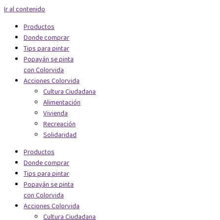
Ir al contenido
Productos
Donde comprar
Tips para pintar
Popayán se pinta
con Colorvida
Acciones Colorvida
Cultura Ciudadana
Alimentación
Vivienda
Recreación
Solidaridad
Productos
Donde comprar
Tips para pintar
Popayán se pinta
con Colorvida
Acciones Colorvida
Cultura Ciudadana