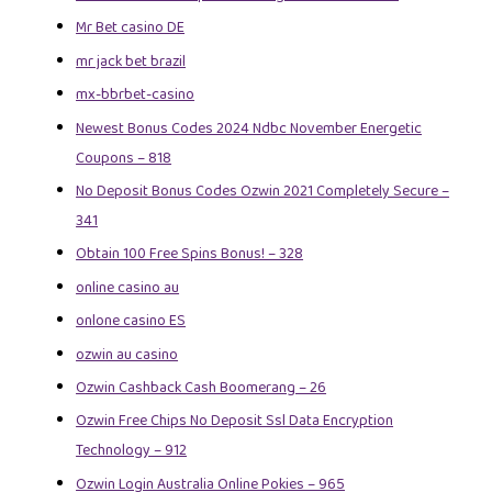
Mr Bet casino DE
mr jack bet brazil
mx-bbrbet-casino
Newest Bonus Codes 2024 Ndbc November Energetic
Coupons – 818
No Deposit Bonus Codes Ozwin 2021 Completely Secure –
341
Obtain 100 Free Spins Bonus! – 328
online casino au
onlone casino ES
ozwin au casino
Ozwin Cashback Cash Boomerang – 26
Ozwin Free Chips No Deposit Ssl Data Encryption
Technology – 912
Ozwin Login Australia Online Pokies – 965