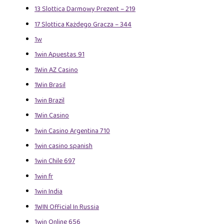
13 Slottica Darmowy Prezent – 219
17 Slottica Każdego Gracza – 344
1w
1win Apuestas 91
1Win AZ Casino
1Win Brasil
1win Brazil
1Win Casino
1win Casino Argentina 710
1win casino spanish
1win Chile 697
1win fr
1win India
1WIN Official In Russia
1win Online 656