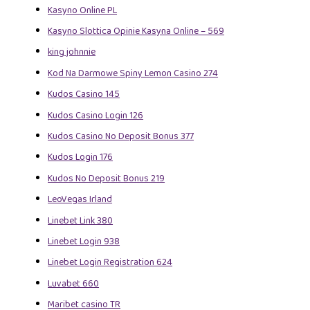
Kasyno Online PL
Kasyno Slottica Opinie Kasyna Online – 569
king johnnie
Kod Na Darmowe Spiny Lemon Casino 274
Kudos Casino 145
Kudos Casino Login 126
Kudos Casino No Deposit Bonus 377
Kudos Login 176
Kudos No Deposit Bonus 219
LeoVegas Irland
Linebet Link 380
Linebet Login 938
Linebet Login Registration 624
Luvabet 660
Maribet casino TR