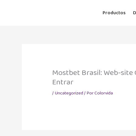
Ir
al
Productos
D
contenido
Mostbet Brasil: Web-site 
Entrar
/
Uncategorized
/ Por
Colorvida