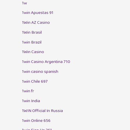
1w
1win Apuestas 91
1Win AZ Casino
1Win Brasil
1win Brazil
1Win Casino
1win Casino Argentina 710
1win casino spanish
1win Chile 697
1win fr
1win India
1WIN Official In Russia
1win Online 656