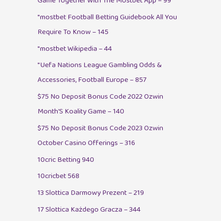
Game Together With The Mostbet App – 99
"mostbet Football Betting Guidebook All You
Require To Know – 145
"mostbet Wikipedia – 44
"Uefa Nations League Gambling Odds &
Accessories, Football Europe – 857
$75 No Deposit Bonus Code 2022 Ozwin
Month’S Koality Game – 140
$75 No Deposit Bonus Code 2023 Ozwin
October Casino Offerings – 316
10cric Betting 940
10cricbet 568
13 Slottica Darmowy Prezent – 219
17 Slottica Każdego Gracza – 344