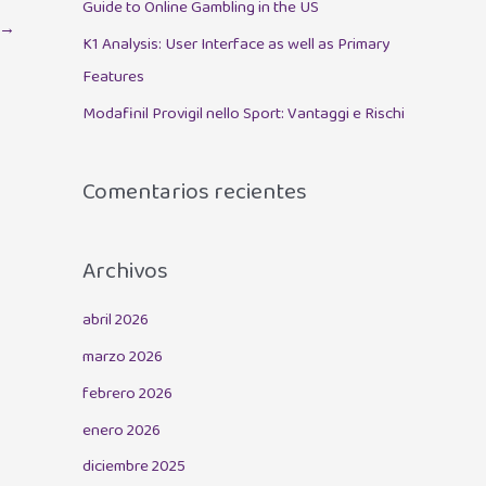
Guide to Online Gambling in the US
→
K1 Analysis: User Interface as well as Primary
Features
Modafinil Provigil nello Sport: Vantaggi e Rischi
Comentarios recientes
Archivos
abril 2026
marzo 2026
febrero 2026
enero 2026
diciembre 2025