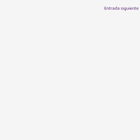
Entrada siguiente